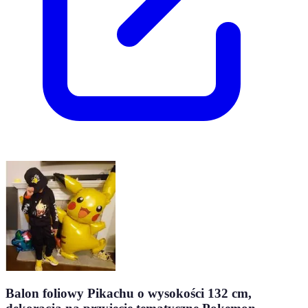
Balon foliowy Pikachu o wysokości 132 cm,