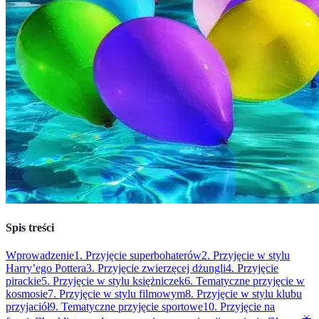
Spis treści
Wprowadzenie
1. Przyjęcie superbohaterów
2. Przyjęcie w stylu
Harry’ego Pottera
3. Przyjęcie zwierzęcej dżungli
4. Przyjęcie
pirackie
5. Przyjęcie w stylu księżniczek
6. Tematyczne przyjęcie w
kosmosie
7. Przyjęcie w stylu filmowym
8. Przyjęcie w stylu klubu
przyjaciół
9. Tematyczne przyjęcie sportowe
10. Przyjęcie na