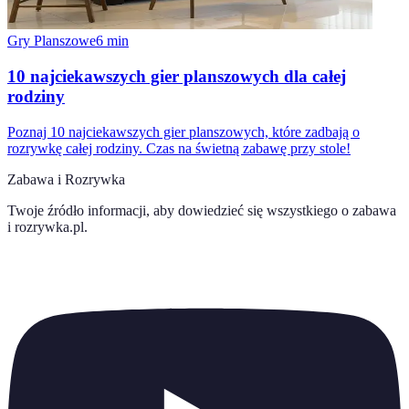
Gry Planszowe
6
min
10 najciekawszych gier planszowych dla całej
rodziny
Poznaj 10 najciekawszych gier planszowych, które zadbają o
rozrywkę całej rodziny. Czas na świetną zabawę przy stole!
Zabawa i Rozrywka
Twoje źródło informacji, aby dowiedzieć się wszystkiego o
zabawa
i rozrywka.pl
.