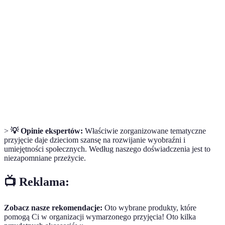
konkretnego tematu, aby zwiększyć zaangażowanie
przyjęcia
i radość dzieci.
Elementy wykorzystywane do ozdobienia
Dekoracje
przestrzeni, aby oddać wybraną tematykę przyjęcia.
Różnorodne gry i aktywności, które są
Zabawy
organizowane w trakcie przyjęcia, aby zapewnić
dzieciom rozrywkę i radość.
>
💡 Opinie ekspertów:
Właściwie zorganizowane tematyczne
przyjęcie daje dzieciom szansę na rozwijanie wyobraźni i
umiejętności społecznych. Według naszego doświadczenia jest to
niezapomniane przeżycie.
📺 Reklama:
Zobacz nasze rekomendacje:
Oto wybrane produkty, które
pomogą Ci w organizacji wymarzonego przyjęcia! Oto kilka