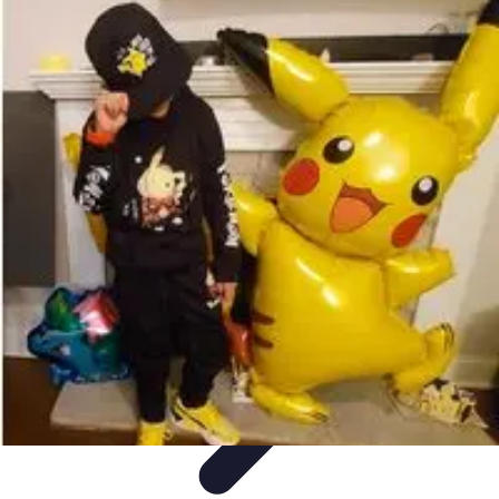
Zabawa i Rozrywka
Imprezy i Przyjęcia
Zabawy dla dzieci
Zabawy na świeżym
powietrzu
Organizacja imprez
Zabawy i Gry
Zabawa i Rozrywka