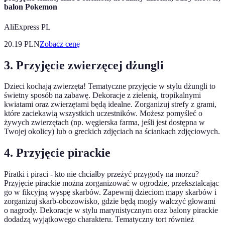
balon Pokemon
AliExpress PL
20.19
PLN
Zobacz cenę
3. Przyjęcie zwierzęcej dżungli
Dzieci kochają zwierzęta! Tematyczne przyjęcie w stylu dżungli to
świetny sposób na zabawę. Dekoracje z zielenią, tropikalnymi
kwiatami oraz zwierzętami będą idealne. Zorganizuj strefy z grami,
które zaciekawią wszystkich uczestników. Możesz pomyśleć o
żywych zwierzętach (np. węgierska farma, jeśli jest dostępna w
Twojej okolicy) lub o greckich zdjęciach na ściankach zdjęciowych.
4. Przyjęcie pirackie
Piratki i piraci - kto nie chciałby przeżyć przygody na morzu?
Przyjęcie pirackie można zorganizować w ogrodzie, przekształcając
go w fikcyjną wyspę skarbów. Zapewnij dzieciom mapy skarbów i
zorganizuj skarb-obozowisko, gdzie będą mogły walczyć głowami
o nagrody. Dekoracje w stylu marynistycznym oraz balony pirackie
dodadzą wyjątkowego charakteru. Tematyczny tort również