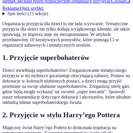
farmie
Checklist przed rozpoczęciem organizacji przyjęcia:
Glossar
📺
Reklama:
Quiz szybki:
Spis treści
(
15
sekcje
)
Organizacja przyjęcia dla dzieci to nie lada wyzwanie. Tematyczne
przyjęcia dla dzieci nie tylko dodają wyjątkowego klimatu, ale także
sprawiają, że impreza staje się niezapomniana. W artykule
przedstawimy 10 kreatywnych pomysłów, które pomogą Ci w
organizacji zabawnych i tematycznych urodzin.
1. Przyjęcie superbohaterów
Dzieci uwielbiają superbohaterów! Zorganizowanie tematycznego
przyjęcia w tej stylistyce gwarantuje ekscytującą zabawę. Postaw na
dekoracje w kolorach ulubionych postaci, a dzieci mogą przyjść
przebrane za swoje ulubione superbohaterów. Zorganizuj strefę gier,
gdzie będą mogły wykazać się swoimi „super mocami”. Sprawdź
nasze rekomendacje dotyczące dekoracji i akcesoriów, które idealnie
oddadzą klimat superbohaterskiego świata.
2. Przyjęcie w stylu Harry’ego Pottera
Magiczny świat Harry’ego Pottera to doskonała inspiracja na
tematyczne przyjęcie. Zaaranżuj przestrzeń na wzór szkoły