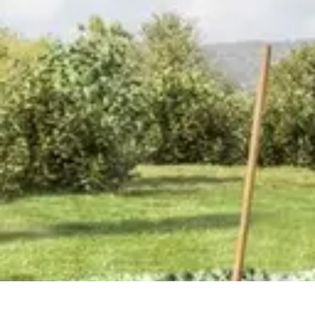
Zabawa i Rozrywka
Imprezy i Przyjęcia
Zabawy dla dzieci
Zabawy na świeżym powietrzu
Zabawa i Rozrywka