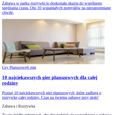
Zabawa w parku rozrywki to doskonała okazja do wspólnego
spędzania czasu. Oto 10 wspaniałych pomysłów na niezapomniane
chwilę.
Gry Planszowe
6
min
10 najciekawszych gier planszowych dla całej
rodziny
Poznaj 10 najciekawszych gier planszowych, które zadbają o
rozrywkę całej rodziny. Czas na świetną zabawę przy stole!
Zabawa i Rozrywka
Twoje źródło informacji, aby dowiedzieć się wszystkiego o
zabawa