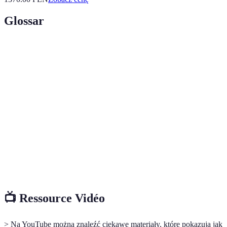
Glossar
Terme
Définition
Ogród
Miejsce do odkrywania zmysłów przez dzieci,
sensoryczny
wykorzystujące różnorodne rośliny.
Gry na
Zabawy prowadzone na terenie otwartym,
świeżym
sprzyjające aktywności fizycznej.
powietrzu
Kreatywne
Aktywności angażujące wyobraźnię dzieci,
zabawy
zachęcające do twórczego myślenia.
📺 Ressource Vidéo
> Na YouTube można znaleźć ciekawe materiały, które pokazują jak