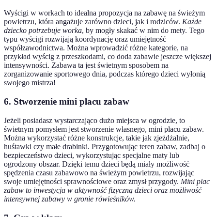
Wyścigi w workach to idealna propozycja na zabawę na świeżym
powietrzu, która angażuje zarówno dzieci, jak i rodziców.
Każde
dziecko potrzebuje worka
, by mogły skakać w nim do mety. Tego
typu wyścigi rozwijają koordynację oraz umiejętność
współzawodnictwa. Można wprowadzić różne kategorie, na
przykład wyścig z przeszkodami, co doda zabawie jeszcze większej
intensywności. Zabawa ta jest świetnym sposobem na
zorganizowanie sportowego dnia, podczas którego dzieci wyłonią
swojego mistrza!
6. Stworzenie mini placu zabaw
Jeżeli posiadasz wystarczająco dużo miejsca w ogrodzie, to
świetnym pomysłem jest stworzenie własnego, mini placu zabaw.
Można wykorzystać różne konstrukcje, takie jak zjeżdżalnie,
huśtawki czy małe drabinki. Przygotowując teren zabaw, zadbaj o
bezpieczeństwo dzieci, wykorzystując specjalne maty lub
ogrodzony obszar. Dzięki temu dzieci będą miały możliwość
spędzenia czasu zabawowo na świeżym powietrzu, rozwijając
swoje umiejętności sprawnościowe oraz zmysł przygody.
Mini plac
zabaw to inwestycja w aktywność fizyczną dzieci oraz możliwość
intensywnej zabawy w gronie rówieśników.