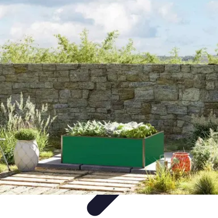
Zabawa i Rozrywka
Imprezy i Przyjęcia
Zabawy dla dzieci
Zabawy na świeżym
powietrzu
Organizacja imprez
Zabawy i Gry
Zabawa i Rozrywka