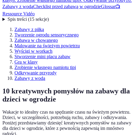
klasy
8. Zrobienie własnego namiotu tipi
9. Odkrywanie przyrody
10.
Zabawy z wodą
Checklist przed zabawą w ogrodzie
Glossar
📺
Ressource Vidéo
Spis treści
(
15
sekcje
)
Zabawy z piłką
Tworzenie ogrodu sensorycznego
Zabawa w chowanego
Malowanie na świeżym powietrzu
Wyścigi w workach
Stworzenie mini placu zabaw
Gra w klasy
Zrobienie własnego namiotu tipi
Odkrywanie przyrody
Zabawy z wodą
10 kreatywnych pomysłów na zabawy dla
dzieci w ogrodzie
Wakacje to idealny czas na spędzanie czasu na świeżym powietrzu.
Dzieci, w szczególności, potrzebują ruchu, zabawy i odkrywania.
Poniżej przedstawiamy dziesięć kreatywnych pomysłów na zabawy
dla dzieci w ogrodzie, które z pewnością zapewnią im mnóstwo
radości.