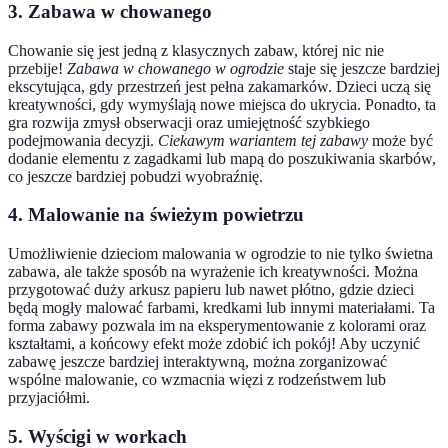
3. Zabawa w chowanego
Chowanie się jest jedną z klasycznych zabaw, której nic nie
przebije!
Zabawa w chowanego w ogrodzie
staje się jeszcze bardziej
ekscytująca, gdy przestrzeń jest pełna zakamarków. Dzieci uczą się
kreatywności, gdy wymyślają nowe miejsca do ukrycia. Ponadto, ta
gra rozwija zmysł obserwacji oraz umiejętność szybkiego
podejmowania decyzji.
Ciekawym wariantem tej zabawy
może być
dodanie elementu z zagadkami lub mapą do poszukiwania skarbów,
co jeszcze bardziej pobudzi wyobraźnię.
4. Malowanie na świeżym powietrzu
Umożliwienie dzieciom malowania w ogrodzie to nie tylko świetna
zabawa, ale także sposób na wyrażenie ich kreatywności. Można
przygotować duży arkusz papieru lub nawet płótno, gdzie dzieci
będą mogły malować farbami, kredkami lub innymi materiałami. Ta
forma zabawy pozwala im na eksperymentowanie z kolorami oraz
kształtami, a końcowy efekt może zdobić ich pokój! Aby uczynić
zabawę jeszcze bardziej interaktywną, można zorganizować
wspólne malowanie, co wzmacnia więzi z rodzeństwem lub
przyjaciółmi.
5. Wyścigi w workach