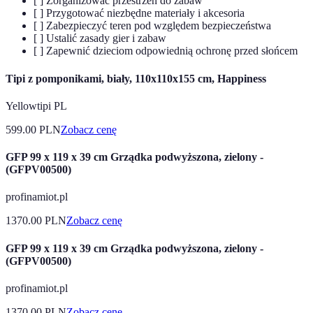
[ ] Zorganizować przestrzeń do zabaw
[ ] Przygotować niezbędne materiały i akcesoria
[ ] Zabezpieczyć teren pod względem bezpieczeństwa
[ ] Ustalić zasady gier i zabaw
[ ] Zapewnić dzieciom odpowiednią ochronę przed słońcem
Tipi z pomponikami, biały, 110x110x155 cm, Happiness
Yellowtipi PL
599.00
PLN
Zobacz cenę
GFP 99 x 119 x 39 cm Grządka podwyższona, zielony -
(GFPV00500)
profinamiot.pl
1370.00
PLN
Zobacz cenę
GFP 99 x 119 x 39 cm Grządka podwyższona, zielony -
(GFPV00500)
profinamiot.pl
1370.00
PLN
Zobacz cenę