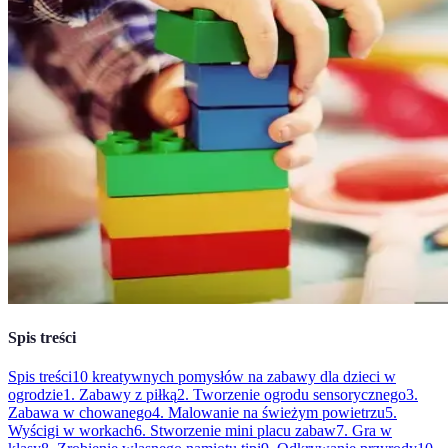
Spis treści
Spis treści
10 kreatywnych pomysłów na zabawy dla dzieci w
ogrodzie
1. Zabawy z piłką
2. Tworzenie ogrodu sensorycznego
3.
Zabawa w chowanego
4. Malowanie na świeżym powietrzu
5.
Wyścigi w workach
6. Stworzenie mini placu zabaw
7. Gra w