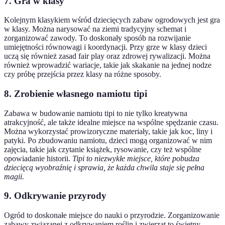
7. Gra w klasy
Kolejnym klasykiem wśród dziecięcych zabaw ogrodowych jest gra
w klasy. Można narysować na ziemi tradycyjny schemat i
zorganizować zawody. To doskonały sposób na rozwijanie
umiejętności równowagi i koordynacji. Przy grze w klasy dzieci
uczą się również zasad fair play oraz zdrowej rywalizacji. Można
również wprowadzić wariacje, takie jak skakanie na jednej nodze
czy próbę przejścia przez klasy na różne sposoby.
8. Zrobienie własnego namiotu tipi
Zabawa w budowanie namiotu tipi to nie tylko kreatywna
atrakcyjność, ale także idealne miejsce na wspólne spędzanie czasu.
Można wykorzystać prowizoryczne materiały, takie jak koc, liny i
patyki. Po zbudowaniu namiotu, dzieci mogą organizować w nim
zajęcia, takie jak czytanie książek, rysowanie, czy też wspólne
opowiadanie historii.
Tipi to niezwykłe miejsce, które pobudza
dziecięcą wyobraźnię i sprawia, że każda chwila staje się pełna
magii.
9. Odkrywanie przyrody
Ogród to doskonałe miejsce do nauki o przyrodzie. Zorganizowanie
zabawy związanej z odkrywaniem roślin i zwierząt to świetny