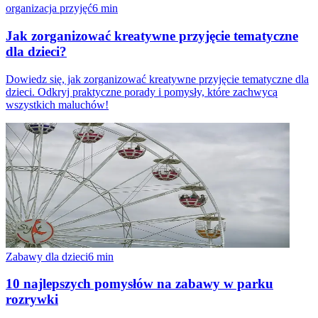
organizacja przyjęć
6
min
Jak zorganizować kreatywne przyjęcie tematyczne
dla dzieci?
Dowiedz się, jak zorganizować kreatywne przyjęcie tematyczne dla
dzieci. Odkryj praktyczne porady i pomysły, które zachwycą
wszystkich maluchów!
Zabawy dla dzieci
6
min
10 najlepszych pomysłów na zabawy w parku
rozrywki