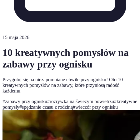
15 maja 2026
10 kreatywnych pomysłów na
zabawy przy ognisku
Przygotuj się na niezapomniane chwile przy ognisku! Oto 10
kreatywnych pomysłów na zabawy, które przyniosą radość
każdemu.
#
zabawy przy ognisku
#
rozrywka na świeżym powietrzu
#
kreatywne
pomysły
#
spędzanie czasu z rodziną
#
wieczór przy ognisku