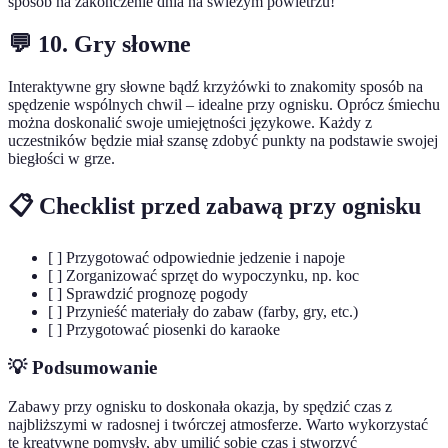
sposób na zakończenie dnia na świeżym powietrzu!
💬 10. Gry słowne
Interaktywne gry słowne bądź krzyżówki to znakomity sposób na
spędzenie wspólnych chwil – idealne przy ognisku. Oprócz śmiechu
można doskonalić swoje umiejętności językowe. Każdy z
uczestników będzie miał szansę zdobyć punkty na podstawie swojej
biegłości w grze.
📋 Checklist przed zabawą przy ognisku
[ ] Przygotować odpowiednie jedzenie i napoje
[ ] Zorganizować sprzęt do wypoczynku, np. koc
[ ] Sprawdzić prognozę pogody
[ ] Przynieść materiały do zabaw (farby, gry, etc.)
[ ] Przygotować piosenki do karaoke
💡 Podsumowanie
Zabawy przy ognisku to doskonała okazja, by spędzić czas z
najbliższymi w radosnej i twórczej atmosferze. Warto wykorzystać
te kreatywne pomysły, aby umilić sobie czas i stworzyć