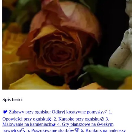
Spis treści
🏕️ Zabawy przy ognisku: Odkryj kreatywne pomysły
🎉 1.
Opowieści przy ognisku
🎤 2. Karaoke przy ognisku
🎨 3.
Malowanie na kamieniach
🧩 4. Gry planszowe na świeżym
powietrzu
🔍 5. Poszukiwanie skarbów
🏆 6. Konkurs na najlepszy