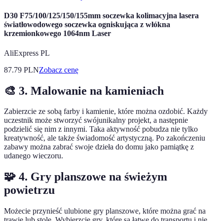
D30 F75/100/125/150/155mm soczewka kolimacyjna lasera
światłowodowego soczewka ogniskująca z włókna
krzemionkowego 1064nm Laser
AliExpress PL
87.79
PLN
Zobacz cenę
🎨 3. Malowanie na kamieniach
Zabierzcie ze sobą farby i kamienie, które można ozdobić. Każdy
uczestnik może stworzyć swójunikalny projekt, a następnie
podzielić się nim z innymi. Taka aktywność pobudza nie tylko
kreatywność, ale także świadomość artystyczną. Po zakończeniu
zabawy można zabrać swoje dzieła do domu jako pamiątkę z
udanego wieczoru.
🧩 4. Gry planszowe na świeżym
powietrzu
Możecie przynieść ulubione gry planszowe, które można grać na
trawie lub stole. Wybierzcie gry, które są łatwe do transportu i nie