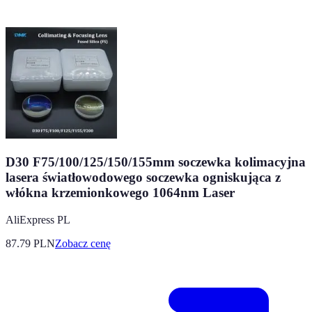
D30 F75/100/125/150/155mm soczewka kolimacyjna
lasera światłowodowego soczewka ogniskująca z
włókna krzemionkowego 1064nm Laser
AliExpress PL
87.79
PLN
Zobacz cenę