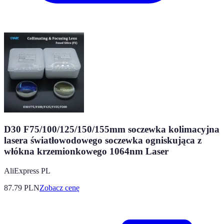
D30 F75/100/125/150/155mm soczewka kolimacyjna
lasera światłowodowego soczewka ogniskująca z
włókna krzemionkowego 1064nm Laser
AliExpress PL
87.79
PLN
Zobacz cenę