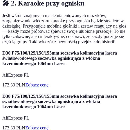
🎤 2. Karaoke przy ognisku
Jeśli wśród znajomych macie utalentowanych muzyków,
zorganizowanie wieczoru karaoke przy ognisku będzie strzałem w
dziesiątkę. Przygotujcie mobilne głośniki i zestaw reagujący na głos
— każdy może próbować śpiewać swoje ulubione przeboje. To nie
tylko zabawne, ale i interaktywne, co sprawi, że każdy poczuje się
częścią grupy. Taki wieczór z pewnością przejdzie do historii!
D30 F75/100/125/150/155mm soczewka kolimacyjna lasera
światłowodowego soczewka ogniskująca z włókna
krzemionkowego 1064nm Laser
AliExpress PL
173.39
PLN
Zobacz cenę
D30 F75/100/125/150/155mm soczewka kolimacyjna lasera
światłowodowego soczewka ogniskująca z włókna
krzemionkowego 1064nm Laser
AliExpress PL
173.39
PLN
Zobacz cenę