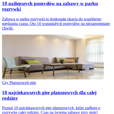
10 najlepszych pomysłów na zabawy w parku
rozrywki
Zabawa w parku rozrywki to doskonała okazja do wspólnego
spędzania czasu. Oto 10 wspaniałych pomysłów na niezapomniane
chwilę.
Gry Planszowe
6
min
10 najciekawszych gier planszowych dla całej
rodziny
Poznaj 10 najciekawszych gier planszowych, które zadbają o
rozrywkę całej rodziny. Czas na świetną zabawę przy stole!