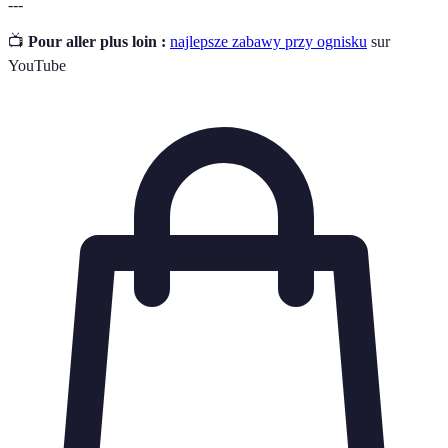
---
📺
Pour aller plus loin :
najlepsze zabawy przy ognisku
sur
YouTube