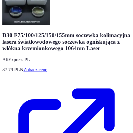
D30 F75/100/125/150/155mm soczewka kolimacyjna
lasera światłowodowego soczewka ogniskująca z
włókna krzemionkowego 1064nm Laser
AliExpress PL
87.79
PLN
Zobacz cenę