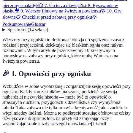
pieczony smakołyk
🎲 7. Co to za dźwięk?
📜 8. Rysowanie w
piasku
🎥 9. Wieczór filmowy na świeżym powietrzu
💬 10. Gry
słowne
📋 Checklist przed zabawą przy ognisku
💡
Podsumowanie
Glossar
Spis treści
(
14
sekcje
)
Wieczory przy ognisku to doskonała okazja do spędzenia czasu z
rodziną i przyjaciółmi, delektując się blaskiem ognia oraz miłymi
rozmowami. W tym artykule przedstawimy 10 kreatywnych
pomysłów na zabawy przy ognisku, które umilą Wam czas na
świeżym powietrzu.
🎉 1. Opowieści przy ognisku
Wzbudźcie w sobie wyobraźnię i zorganizujcie sesję opowieści przy
ognisku! Każdy z uczestników ma szansę podzielić się swoją
najbardziej niezwykłą historią — może być to opowieść o
strasznych duchach, przygodach z dzieciństwa czy wymyślona
fabuła. Taka zabawa nie tylko rozwija kreatywność, ale i zacieśnia
więzi między ludźmi. Można to podkręcić stosując efektowne efekty
dźwiękowe lub spiritus loci, na przykład zamykając oczy i
wyobrażając sobie każdy szczegół opowiadanej historii.