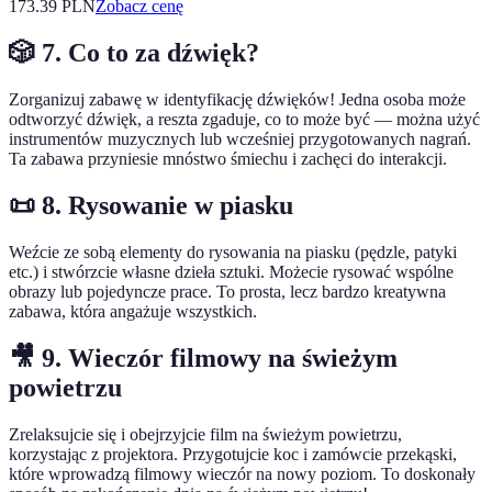
173.39
PLN
Zobacz cenę
🎲 7. Co to za dźwięk?
Zorganizuj zabawę w identyfikację dźwięków! Jedna osoba może
odtworzyć dźwięk, a reszta zgaduje, co to może być — można użyć
instrumentów muzycznych lub wcześniej przygotowanych nagrań.
Ta zabawa przyniesie mnóstwo śmiechu i zachęci do interakcji.
📜 8. Rysowanie w piasku
Weźcie ze sobą elementy do rysowania na piasku (pędzle, patyki
etc.) i stwórzcie własne dzieła sztuki. Możecie rysować wspólne
obrazy lub pojedyncze prace. To prosta, lecz bardzo kreatywna
zabawa, która angażuje wszystkich.
🎥 9. Wieczór filmowy na świeżym
powietrzu
Zrelaksujcie się i obejrzyjcie film na świeżym powietrzu,
korzystając z projektora. Przygotujcie koc i zamówcie przekąski,
które wprowadzą filmowy wieczór na nowy poziom. To doskonały