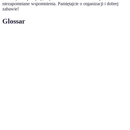
niezapomniane wspomnienia. Pamiętajcie o organizacji i dobrej
zabawie!
Glossar
Terem
Definicja
Aktywność spędzana przy ognisku, zazwyczaj
Zabawa przy
obejmująca interakcje grupowe i różnorodne
ognisku
formy zabawy.
Forma rozrywki polegająca na śpiewaniu
Karaoke
piosenek z podkładem muzycznym, najczęściej w
grupie.
Poszukiwanie
Gra polegająca na szukaniu ukrytych rzeczy, które
skarbów
są zazwyczaj nagrodami dla uczestników.