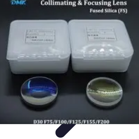
Zabawa i Rozrywka
Imprezy i Przyjęcia
Zabawy dla dzieci
Zabawy na świeżym
powietrzu
Organizacja imprez
Zabawy i Gry
Zabawa i Rozrywka