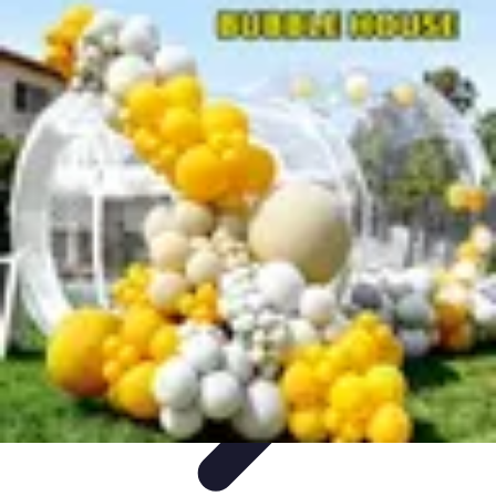
Zabawa i Rozrywka
Imprezy i Przyjęcia
Zabawy dla dzieci
Zabawy na świeżym
powietrzu
Organizacja imprez
Zabawy i Gry
Zabawa i Rozrywka