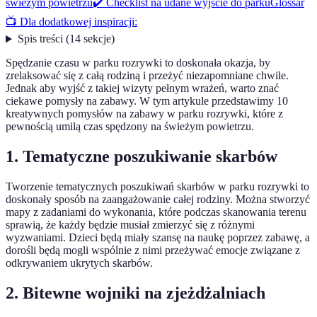
świeżym powietrzu
✔️ Checklist na udane wyjście do parku
Glossar
📺 Dla dodatkowej inspiracji:
Spis treści
(
14
sekcje
)
Spędzanie czasu w parku rozrywki to doskonała okazja, by
zrelaksować się z całą rodziną i przeżyć niezapomniane chwile.
Jednak aby wyjść z takiej wizyty pełnym wrażeń, warto znać
ciekawe pomysły na zabawy. W tym artykule przedstawimy 10
kreatywnych pomysłów na zabawy w parku rozrywki, które z
pewnością umilą czas spędzony na świeżym powietrzu.
1. Tematyczne poszukiwanie skarbów
Tworzenie tematycznych poszukiwań skarbów w parku rozrywki to
doskonały sposób na zaangażowanie całej rodziny. Można stworzyć
mapy z zadaniami do wykonania, które podczas skanowania terenu
sprawią, że każdy będzie musiał zmierzyć się z różnymi
wyzwaniami. Dzieci będą miały szansę na naukę poprzez zabawę, a
dorośli będą mogli wspólnie z nimi przeżywać emocje związane z
odkrywaniem ukrytych skarbów.
2. Bitewne wojniki na zjeżdżalniach