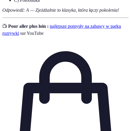
C) Fotobudka
Odpowiedź: A — Zjeżdżalnie to klasyka, która łączy pokolenia!
📺
Pour aller plus loin :
najlepsze pomysły na zabawy w parku
rozrywki
sur YouTube