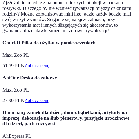
Zjeżdżalnie to jedne z najpopularniejszych atrakcji w parkach
rozrywki. Dlaczego by nie wznieść rywalizacji między członkami
rodziny? Można zorganizować mini ligę, gdzie każdy będzie miał
swój zeszyt wyników. Ściganie się na zjeżdżalniach, przy
wykorzystaniu mat i innych ślizgających się akcesoriów, to
gwarancja dużej dawki śmiechu i zdrowej rywalizacji!
ChuckIt Piłka do użytku w pomieszczeniach
Maxi Zoo PL
51.59
PLN
Zobacz cenę
AniOne Deska do zabawy
Maxi Zoo PL
27.99
PLN
Zobacz cenę
Dmuchany zamek dla dzieci, dom z bąbelkami, artykuły na
imprezę, dekoracje na ślub plenerowy, przyjęcie urodzinowe
dla dzieci, park rozrywki
AliExpress PL