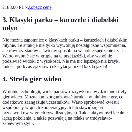
2188.00
PLN
Zobacz cenę
3. Klasyki parku – karuzele i diabelski
młyn
Nie można zapomnieć o klasykach parku – karuzelach i diabelskim
młynie. Te atrakcje nie tylko wywołują nostalgiczne wspomnienia,
ale również stanowią świetny sposób na wspólne spędzenie czasu.
Warto wybrać się w grupie na te przejażdżki, aby wspólnie
podziwiać widoki z wysokości. Nie ma nic lepszego niż krzyki
radości podczas zjazdów i ekscytacja przed każdą jazdą!
4. Strefa gier wideo
W dobie technologii, wiele parków rozrywki ma wydzielone strefy
gier wideo. Można tam zorganizować turnieje w ulubione gry, co
dodatkowo zaangażuje uczestników. Warto spróbować kwestii
współpracy w grach kooperacyjnych lub stawić się na
przeciwników w grach rywalizacyjnych. Takie aktywności idealnie
łączą pokolenia, a także pozwalają na relaks w trudysławo-
zabawnym stylu.