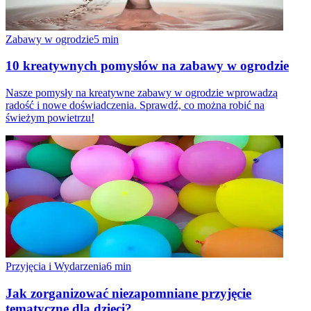
Zabawy w ogrodzie
5
min
10 kreatywnych pomysłów na zabawy w ogrodzie
Nasze pomysły na kreatywne zabawy w ogrodzie wprowadzą
radość i nowe doświadczenia. Sprawdź, co można robić na
świeżym powietrzu!
Przyjęcia i Wydarzenia
6
min
Jak zorganizować niezapomniane przyjęcie
tematyczne dla dzieci?