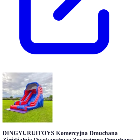
DINGYURUITOYS Komercyjna Dmuchana
Zjeżdżalnia Dwukanałowa Zewnętrzna Dmuchana