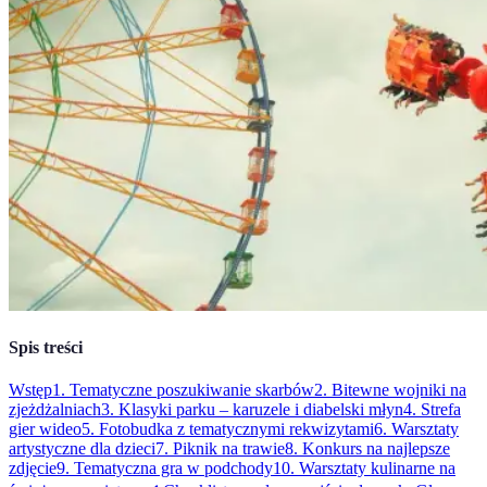
Spis treści
Wstęp
1. Tematyczne poszukiwanie skarbów
2. Bitewne wojniki na
zjeżdżalniach
3. Klasyki parku – karuzele i diabelski młyn
4. Strefa
gier wideo
5. Fotobudka z tematycznymi rekwizytami
6. Warsztaty
artystyczne dla dzieci
7. Piknik na trawie
8. Konkurs na najlepsze
zdjęcie
9. Tematyczna gra w podchody
10. Warsztaty kulinarne na