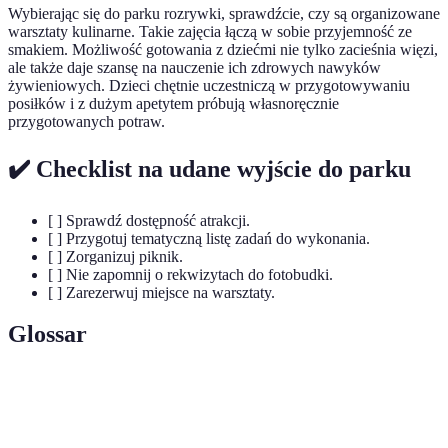
Wybierając się do parku rozrywki, sprawdźcie, czy są organizowane
warsztaty kulinarne. Takie zajęcia łączą w sobie przyjemność ze
smakiem. Możliwość gotowania z dziećmi nie tylko zacieśnia więzi,
ale także daje szansę na nauczenie ich zdrowych nawyków
żywieniowych. Dzieci chętnie uczestniczą w przygotowywaniu
posiłków i z dużym apetytem próbują własnoręcznie
przygotowanych potraw.
✔️ Checklist na udane wyjście do parku
[ ] Sprawdź dostępność atrakcji.
[ ] Przygotuj tematyczną listę zadań do wykonania.
[ ] Zorganizuj piknik.
[ ] Nie zapomnij o rekwizytach do fotobudki.
[ ] Zarezerwuj miejsce na warsztaty.
Glossar
Terme
Définition
Park
Miejsce z różnymi atrakcjami, mającymi na celu