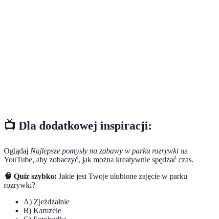
Rozrywki
zapewnienie rozrywki dla wszystkich pokoleń.
Konkurencja stawiająca przed uczestnikami
Wyzwanie
określone zadania, mająca na celu testowanie
umiejętności.
Zajęcia, które pozwalają uczestnikom na rozwijanie
Warsztaty
swoich zdolności twórczych poprzez wykonywanie
Artystyczne
różnych projektów artystycznych.
📺 Dla dodatkowej inspiracji:
Oglądaj
Najlepsze pomysły na zabawy w parku rozrywki
na
YouTube, aby zobaczyć, jak można kreatywnie spędzać czas.
🧠 Quiz szybko:
Jakie jest Twoje ulubione zajęcie w parku
rozrywki?
A) Zjeżdżalnie
B) Karuzele