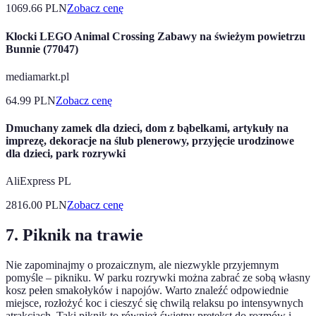
1069.66
PLN
Zobacz cenę
Klocki LEGO Animal Crossing Zabawy na świeżym powietrzu
Bunnie (77047)
mediamarkt.pl
64.99
PLN
Zobacz cenę
Dmuchany zamek dla dzieci, dom z bąbelkami, artykuły na
imprezę, dekoracje na ślub plenerowy, przyjęcie urodzinowe
dla dzieci, park rozrywki
AliExpress PL
2816.00
PLN
Zobacz cenę
7. Piknik na trawie
Nie zapominajmy o prozaicznym, ale niezwykle przyjemnym
pomyśle – pikniku. W parku rozrywki można zabrać ze sobą własny
kosz pełen smakołyków i napojów. Warto znaleźć odpowiednie
miejsce, rozłożyć koc i cieszyć się chwilą relaksu po intensywnych
atrakcjach. Taki piknik to również świetny pretekst do rozmów i