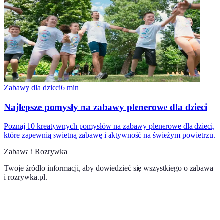
Zabawy dla dzieci
6
min
Najlepsze pomysły na zabawy plenerowe dla dzieci
Poznaj 10 kreatywnych pomysłów na zabawy plenerowe dla dzieci,
które zapewnią świetną zabawę i aktywność na świeżym powietrzu.
Zabawa i Rozrywka
Twoje źródło informacji, aby dowiedzieć się wszystkiego o
zabawa
i rozrywka.pl
.