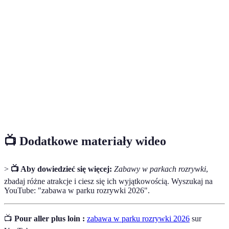
Zabawa na
Aktywności realizowane na zewnątrz, które
świeżym
promują ruch i interakcję społeczną.
powietrzu
Miejsce pełne atrakcji, które dostarcza
Park rozrywki
rozrywki dla osób w każdym wieku.
Dmuchany
Zabawna atrakcja, która umożliwia skakanie i
zamek
zabawę w bezpieczny sposób.
📺 Dodatkowe materiały wideo
>
📺 Aby dowiedzieć się więcej:
Zabawy w parkach rozrywki
,
zbadaj różne atrakcje i ciesz się ich wyjątkowością. Wyszukaj na
YouTube: "zabawa w parku rozrywki 2026".
📺
Pour aller plus loin :
zabawa w parku rozrywki 2026
sur