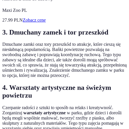
Maxi Zoo PL
27.99
PLN
Zobacz cenę
3. Dmuchany zamek i tor przeszkód
Dmuchane zamki oraz tory przeszkód to atrakcje, które cieszą się
niesłabnącą popularnością. Bańki powietrzne pozwalają na
swobodną zabawę i poprawiają koordynację ruchową. Tego typu
zabawy są idealne dla dzieci, ale także dorośli mogą spróbować
swoich sił, co sprawia, że stają się towarzyską atrakcją, przepełnioną
uśmiechem i rywalizacją. Znalezienie dmuchanego zamku w parku
to opcja, której nie można przeoczyć.
4. Warsztaty artystyczne na świeżym
powietrzu
Czerpanie radości z sztuki to sposób na relaks i kreatywność.
Zorganizuj
warsztaty artystyczne
w parku, gdzie dzieci i dorośli
będą mogli wspólnie malować, tworzyć rzeźby z piasku, albo
skulptury z naturalnych materiałów. Tego typu zajęcia pomagają w
wyrażaniu siebie oraz rozwijają umiejętności manualne.