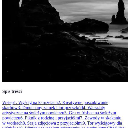
Spis treści
Wstęp
1. Wyścig na karuzelach
2. Kreatywne poszukiwanie
skarbów
3. Dmuchany zamek i tor przeszkód
4. Warsztaty
artystyczne na świeżym powietrzu
5. Gra w frisbee na świeżym
powietrzu
6. Piknik z rodziną i przyjaciółmi
7. Zawody w skakaniu
w workach
8. Sesja zdjęciowa z przyjaciółmi
9. Tor wyścigowy dla