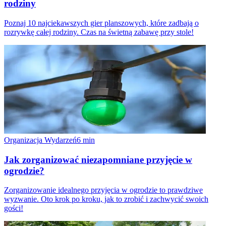
rodziny
Poznaj 10 najciekawszych gier planszowych, które zadbają o
rozrywkę całej rodziny. Czas na świetną zabawę przy stole!
Organizacja Wydarzeń
6
min
Jak zorganizować niezapomniane przyjęcie w
ogrodzie?
Zorganizowanie idealnego przyjęcia w ogrodzie to prawdziwe
wyzwanie. Oto krok po kroku, jak to zrobić i zachwycić swoich
gości!