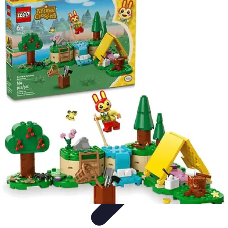
Zabawa i Rozrywka
Imprezy i Przyjęcia
Zabawy dla dzieci
Zabawy na świeżym
powietrzu
Organizacja imprez
Zabawy i Gry
Zabawa i Rozrywka