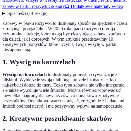
wózków
10. Wizyta w wesołym miasteczku w duchu retro
Checklist
zabaw w parku rozrywki
Glossary
📺 Dodatkowe materiały wideo
Spis treści
(
14
sekcje
)
Zabawy w parku rozrywki to doskonały sposób na spędzenie czasu
z rodziną i przyjaciółmi. W 2026 roku parki rozrywki oferują
różnorodne atrakcje, które mogą być ekscytującą zabawą zarówno
dla dzieci, jak i dorosłych. W tym artykule przedstawimy 10
kreatywnych pomysłów, które uczynią Twoją wizytę w parku
niezapomnianą.
1. Wyścig na karuzelach
Wyścigi na karuzelach
to doskonały pomysł na rywalizację z
bliskimi. Wybierzcie swoją ulubioną karuzelę i zobaczcie, kto
najszybciej dotrze do mety. Tego typu zabawa nie tylko integuruje,
ale także wywołuje wiele śmiechu. Można również wprowadzić
niewielkie nagrody dla zwycięzców, co dodatkowo zmotywuje
uczestników. Dodatkowo warto pamiętać, że zgodnie z badaniami,
śmiech podnosi nastrój i ma pozytywny wpływ na samopoczucie.
2. Kreatywne poszukiwanie skarbów
Zorganizowanie
poszukiwania skarbów
w parku rozrywki to