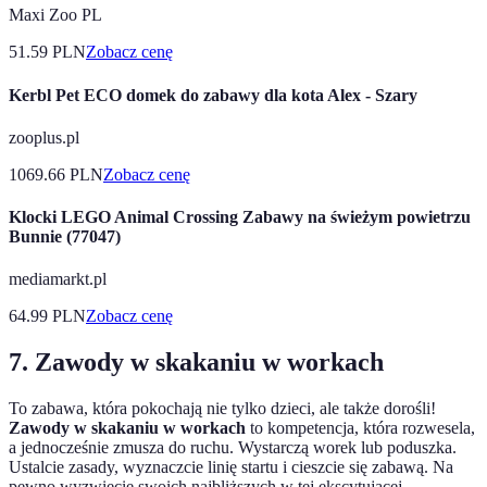
Maxi Zoo PL
51.59
PLN
Zobacz cenę
Kerbl Pet ECO domek do zabawy dla kota Alex - Szary
zooplus.pl
1069.66
PLN
Zobacz cenę
Klocki LEGO Animal Crossing Zabawy na świeżym powietrzu
Bunnie (77047)
mediamarkt.pl
64.99
PLN
Zobacz cenę
7. Zawody w skakaniu w workach
To zabawa, która pokochają nie tylko dzieci, ale także dorośli!
Zawody w skakaniu w workach
to kompetencja, która rozwesela,
a jednocześnie zmusza do ruchu. Wystarczą worek lub poduszka.
Ustalcie zasady, wyznaczcie linię startu i cieszcie się zabawą. Na
pewno wyzwiecie swoich najbliższych w tej ekscytującej