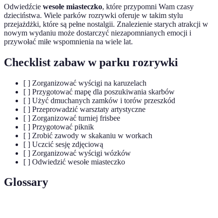
Odwiedźcie
wesołe miasteczko
, które przypomni Wam czasy
dzieciństwa. Wiele parków rozrywki oferuje w takim stylu
przejażdżki, które są pełne nostalgii. Znalezienie starych atrakcji w
nowym wydaniu może dostarczyć niezapomnianych emocji i
przywołać miłe wspomnienia na wiele lat.
Checklist zabaw w parku rozrywki
[ ] Zorganizować wyścigi na karuzelach
[ ] Przygotować mapę dla poszukiwania skarbów
[ ] Użyć dmuchanych zamków i torów przeszkód
[ ] Przeprowadzić warsztaty artystyczne
[ ] Zorganizować turniej frisbee
[ ] Przygotować piknik
[ ] Zrobić zawody w skakaniu w workach
[ ] Uczcić sesję zdjęciową
[ ] Zorganizować wyścigi wózków
[ ] Odwiedzić wesołe miasteczko
Glossary
Terma
Definicja