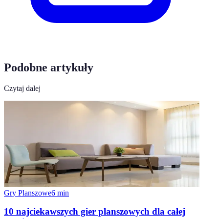
Podobne artykuły
Czytaj dalej
Gry Planszowe
6
min
10 najciekawszych gier planszowych dla całej