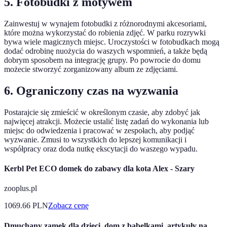
5. Fotobudki z motywem
Zainwestuj w wynajem fotobudki z różnorodnymi akcesoriami,
które można wykorzystać do robienia zdjęć. W parku rozrywki
bywa wiele magicznych miejsc. Uroczystości w fotobudkach mogą
dodać odrobinę nuożycia do waszych wspomnień, a także będą
dobrym sposobem na integrację grupy. Po powrocie do domu
możecie stworzyć zorganizowany album ze zdjęciami.
6. Ograniczony czas na wyzwania
Postarajcie się zmieścić w określonym czasie, aby zdobyć jak
najwięcej atrakcji. Możecie ustalić listę zadań do wykonania lub
miejsc do odwiedzenia i pracować w zespołach, aby podjąć
wyzwanie. Zmusi to wszystkich do lepszej komunikacji i
współpracy oraz doda nutkę ekscytacji do waszego wypadu.
Kerbl Pet ECO domek do zabawy dla kota Alex - Szary
zooplus.pl
1069.66
PLN
Zobacz cenę
Dmuchany zamek dla dzieci, dom z bąbelkami, artykuły na