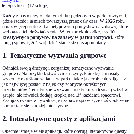
rozrywki:
Spis treści
(
12
sekcje
)
Każdy z nas marzy o udanym dniu spędzonym w parku rozrywki,
gdzie radość i uśmiech towarzyszą przez cały czas. W 2026 roku
coraz więcej osób szuka nietypowych pomysłów na zabawy, które
wzbogacą ich doświadczenia. W tym artykule odkryjesz
10
kreatywnych pomysłów na zabawy w parku rozrywki
, które
mogą sprawić, że Twój dzień stanie się niezapomniany.
1. Tematyczne wyzwania grupowe
Odnajdź swoją drużynę i zorganizuj tematyczne wyzwania
grupowe. Na przykład, stwórzcie drużyny, które będą musiały
wykonać określone zadania w parku, takie jak zrobienie zdjęcia z
jak najwięcej postaci z bajek czy zdobycie określonych
przedmiotów. Tematyczne wyzwania nie tylko zacieśniają więzi w
grupie, ale również dodają kropkę nad „i” każdemu spacerowi.
Zaangażowanie w rywalizację i zabawę sprawia, że doświadczenie
parku staje się bardziej intensywne.
2. Interaktywne questy z aplikacjami
Obecnie istnieje wiele aplikacji, które oferują interaktywne questy,