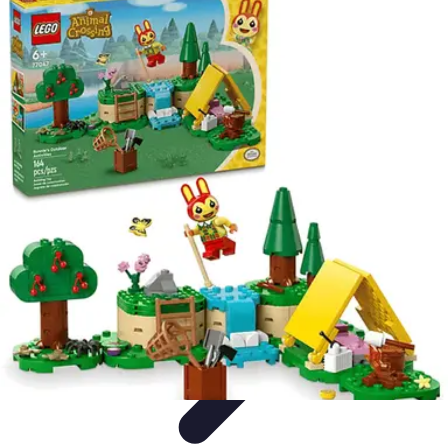
Zabawa i Rozrywka
Imprezy i Przyjęcia
Zabawy dla dzieci
Zabawy na świeżym
powietrzu
Organizacja imprez
Zabawy i Gry
Zabawa i Rozrywka