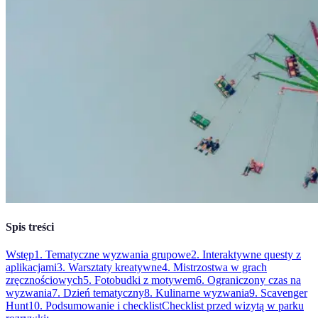
Spis treści
Wstęp
1. Tematyczne wyzwania grupowe
2. Interaktywne questy z
aplikacjami
3. Warsztaty kreatywne
4. Mistrzostwa w grach
zręcznościowych
5. Fotobudki z motywem
6. Ograniczony czas na
wyzwania
7. Dzień tematyczny
8. Kulinarne wyzwania
9. Scavenger
Hunt
10. Podsumowanie i checklist
Checklist przed wizytą w parku