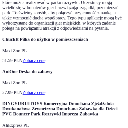
które można realizować w parku rozrywki. Uczestnicy mogą
wcielić się w bohaterów gier i rozwiązując zagadki, przemierzać
park. To świetny sposób, aby połączyć przyjemność z nauką, a
także wzmocnić ducha współpracy. Tego typu aplikacje mogą być
wykorzystane do organizacji gier miejskich, w których zadanie
polega na powiązaniu atrakcji z odpowiedziami na pytania.
ChuckIt Piłka do użytku w pomieszczeniach
Maxi Zoo PL
51.59
PLN
Zobacz cenę
AniOne Deska do zabawy
Maxi Zoo PL
27.99
PLN
Zobacz cenę
DINGYURUITOYS Komercyjna Dmuchana Zjeżdżalnia
Dwukanałowa Zewnętrzna Dmuchana Zabawka dla Dzieci
PVC Bouncer Park Rozrywki Impreza Zabawka
AliExpress PL