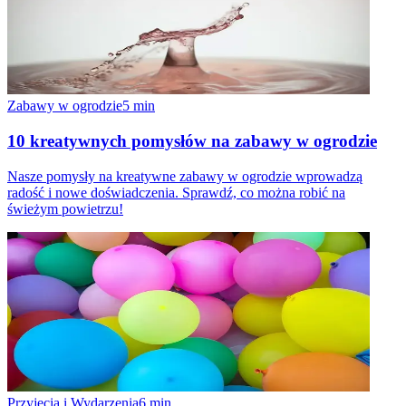
Zabawy w ogrodzie
5
min
10 kreatywnych pomysłów na zabawy w ogrodzie
Nasze pomysły na kreatywne zabawy w ogrodzie wprowadzą
radość i nowe doświadczenia. Sprawdź, co można robić na
świeżym powietrzu!
Przyjęcia i Wydarzenia
6
min