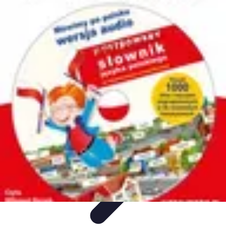
Zabawa i Rozrywka
Imprezy i Przyjęcia
Zabawy dla dzieci
Zabawy na świeżym
powietrzu
Organizacja imprez
Zabawy i Gry
Zabawa i Rozrywka