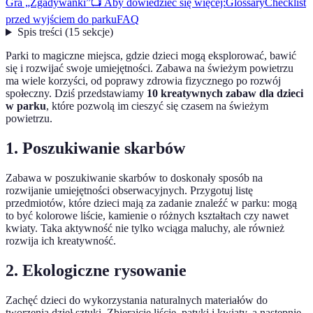
Gra „Zgadywanki”
📺 Aby dowiedzieć się więcej:
Glossary
Checklist
przed wyjściem do parku
FAQ
Spis treści
(
15
sekcje
)
Parki to magiczne miejsca, gdzie dzieci mogą eksplorować, bawić
się i rozwijać swoje umiejętności. Zabawa na świeżym powietrzu
ma wiele korzyści, od poprawy zdrowia fizycznego po rozwój
społeczny. Dziś przedstawiamy
10 kreatywnych zabaw dla dzieci
w parku
, które pozwolą im cieszyć się czasem na świeżym
powietrzu.
1. Poszukiwanie skarbów
Zabawa w poszukiwanie skarbów to doskonały sposób na
rozwijanie umiejętności obserwacyjnych. Przygotuj listę
przedmiotów, które dzieci mają za zadanie znaleźć w parku: mogą
to być kolorowe liście, kamienie o różnych kształtach czy nawet
kwiaty. Taka aktywność nie tylko wciąga maluchy, ale również
rozwija ich kreatywność.
2. Ekologiczne rysowanie
Zachęć dzieci do wykorzystania naturalnych materiałów do
tworzenia dzieł sztuki. Zbierajcie liście, patyki i kwiaty, a następnie