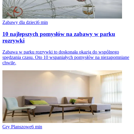
Zabawy dla dzieci
6
min
10 najlepszych pomysłów na zabawy w parku
rozrywki
Zabawa w parku rozrywki to doskonała okazja do wspólnego
spędzania czasu. Oto 10 wspaniałych pomysłów na niezapomniane
chwilę.
Gry Planszowe
6
min