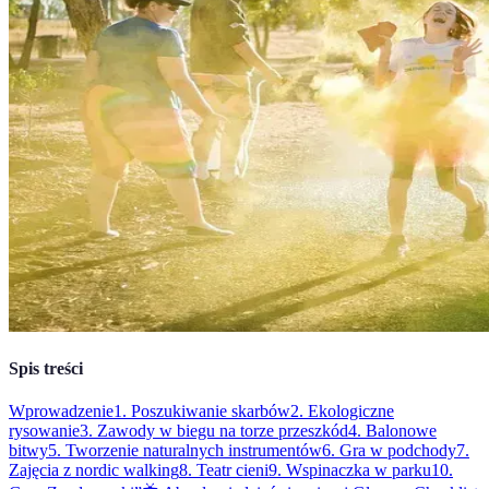
Spis treści
Wprowadzenie
1. Poszukiwanie skarbów
2. Ekologiczne
rysowanie
3. Zawody w biegu na torze przeszkód
4. Balonowe
bitwy
5. Tworzenie naturalnych instrumentów
6. Gra w podchody
7.
Zajęcia z nordic walking
8. Teatr cieni
9. Wspinaczka w parku
10.