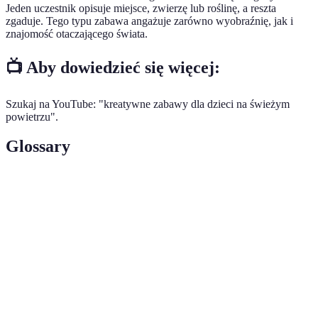
Jeden uczestnik opisuje miejsce, zwierzę lub roślinę, a reszta
zgaduje. Tego typu zabawa angażuje zarówno wyobraźnię, jak i
znajomość otaczającego świata.
📺 Aby dowiedzieć się więcej:
Szukaj na YouTube: "kreatywne zabawy dla dzieci na świeżym
powietrzu".
Glossary
Terme
Définition
Zabawa na
Aktywności odbywające się poza pomieszczeniami,
świeżym
w tym w parkach i ogrodach, które angażują dzieci
powietrzu
w różne formy fizyczne i edukacyjne.
Zajęcia
Zabawy promujące świadomość ekologiczną i
ekologiczne
wrażliwość na otaczający świat przyrody.