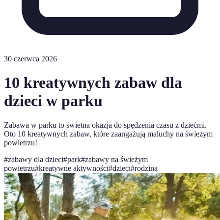
30 czerwca 2026
10 kreatywnych zabaw dla
dzieci w parku
Zabawa w parku to świetna okazja do spędzenia czasu z dziećmi.
Oto 10 kreatywnych zabaw, które zaangażują maluchy na świeżym
powietrzu!
#
zabawy dla dzieci
#
park
#
zabawy na świeżym
powietrzu
#
kreatywne aktywności
#
dzieci
#
rodzina