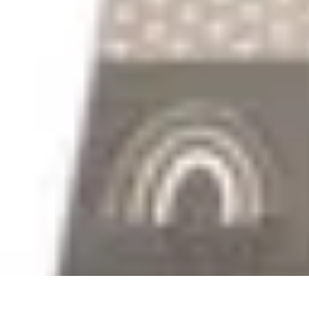
Zabawa i Rozrywka
Imprezy i Przyjęcia
Zabawy dla dzieci
Zabawy na świeżym powietrzu
Zabawa i Rozrywka