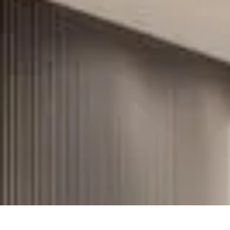
Zabawa i Rozrywka
Imprezy i Przyjęcia
Zabawy dla dzieci
Zabawy na świeżym powietrzu
Zabawa i Rozrywka