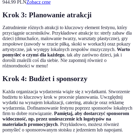
944.99
PLN
Zobacz cenę
Krok 3: Planowanie atrakcji
Zatrudnienie różnych atrakcji to kluczowy element festynu, który
przyciągnie uczestników. Przykładowe atrakcje to: strefy zabaw dla
dzieci (dmuchańce, malowanie twarzy, warsztaty plastyczne), gry
zespołowe (zawody w rzucie piłką, skoki w workach) oraz pokazy
artystyczne, jak występy lokalnych zespołów muzycznych.
Warto
pomyśleć o czymś dla każdego
, tak aby zarówno dzieci, jak i
dorośli znaleźli coś dla siebie. Nie zapomnij również o
różnorodności w menu!
Krok 4: Budżet i sponsorzy
Każda organizacja wydarzenia wiąże się z wydatkami. Stworzenie
budżetu to kluczowy krok w procesie planowania. Uwzględnij
wydatki na wynajem lokalizacji, catering, atrakcje oraz reklamę
wydarzenia. Dofinansowanie festynu poprzez sponsorów lokalnych
firm to dobre rozwiązanie.
Pamiętaj, aby dostarczyć sponsorom
widoczność, np. przez umieszczenie ich logotypów na
materiałach promocyjnych
. Przykładowo, możesz również
pomyśleć o sponsorowanym stoisku z jedzeniem lub napojami.