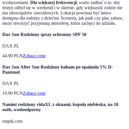
wydarzeniami.
Dla większej frekwencji
, warto zadbać o to, aby
festyn odbył się w weekend i w okresie, gdy większość rodzin nie
ma obowiązków zawodowych. Lokacja powinna być łatwo
dostępna dla rodziny z dziećmi. Sceneria, jak park czy plac zabaw,
może stworzyć przyjemną atmosferę, która zachęci do udziału.
Dax Sun Rodzinny spray ochronny SPF 50
DAX PL
44.90
PLN
Zobacz cenę
Dax Sun After Sun Rodzinny balsam po opalaniu 5% D-
Pantenol
DAX PL
19.90
PLN
Zobacz cenę
Namiot rodzinny vidaXL z oknami, kopuła niebieska, na 10
osób, wodoodporny
empik.com