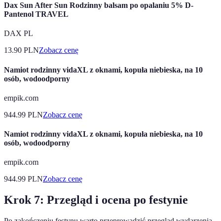
Dax Sun After Sun Rodzinny balsam po opalaniu 5% D-
Pantenol TRAVEL
DAX PL
13.90
PLN
Zobacz cenę
Namiot rodzinny vidaXL z oknami, kopuła niebieska, na 10
osób, wodoodporny
empik.com
944.99
PLN
Zobacz cenę
Namiot rodzinny vidaXL z oknami, kopuła niebieska, na 10
osób, wodoodporny
empik.com
944.99
PLN
Zobacz cenę
Krok 7: Przegląd i ocena po festynie
Po zakończeniu festynu warto przeprowadzić przegląd wydarzenia.