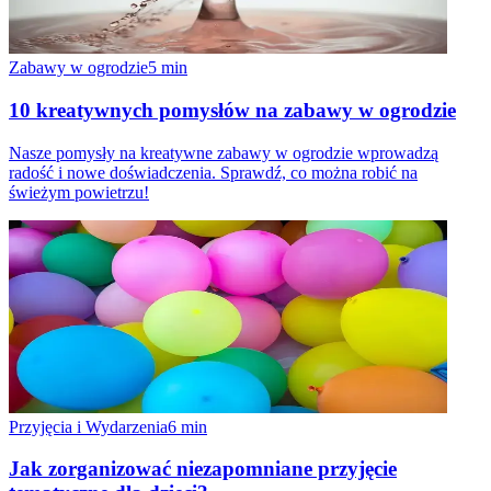
Zabawy w ogrodzie
5
min
10 kreatywnych pomysłów na zabawy w ogrodzie
Nasze pomysły na kreatywne zabawy w ogrodzie wprowadzą
radość i nowe doświadczenia. Sprawdź, co można robić na
świeżym powietrzu!
Przyjęcia i Wydarzenia
6
min
Jak zorganizować niezapomniane przyjęcie