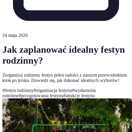
24 maja 2026
Jak zaplanować idealny festyn
rodzinny?
Zorganizuj rodzinny festyn pełen radości z naszym przewodnikiem
krok po kroku. Dowiedz się, jak dokonać idealnych wyborów!
#
festyn rodzinny
#
organizacja festynu
#
wydarzenia
rodzinne
#
przygotowania festynu
#
atrakcje festynu