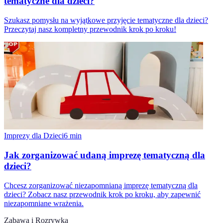
tematyczne dla dzieci?
Szukasz pomysłu na wyjątkowe przyjęcie tematyczne dla dzieci?
Przeczytaj nasz kompletny przewodnik krok po kroku!
Imprezy dla Dzieci
6
min
Jak zorganizować udaną imprezę tematyczną dla
dzieci?
Chcesz zorganizować niezapomnianą imprezę tematyczną dla
dzieci? Zobacz nasz przewodnik krok po kroku, aby zapewnić
niezapomniane wrażenia.
Zabawa i Rozrywka