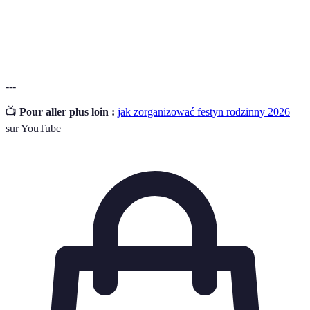
Osoba pracująca przy organizacji wydarzenia bez
Wolontariusz
wynagrodzenia, chętnie pomagająca w różnych
zadaniach.
---
📺
Pour aller plus loin :
jak zorganizować festyn rodzinny 2026
sur YouTube