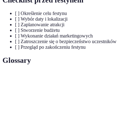
Checklist przed festynem
[ ] Określenie celu festynu
[ ] Wybór daty i lokalizacji
[ ] Zaplanowanie atrakcji
[ ] Stworzenie budżetu
[ ] Wykonanie działań marketingowych
[ ] Zatroszczenie się o bezpieczeństwo uczestników
[ ] Przegląd po zakończeniu festynu
Glossary
Termin
Definicja
Ogólne wydarzenie organizowane dla rodzin,
Festyn
często z atrakcjami, jedzeniem i programem
rodzinny
kulturalnym.
Podmiot, który wspiera wydarzenie finansowo w
Sponsor
zamian za promowanie swojej marki.