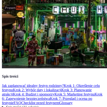
Spis treści
Jak zaplanować idealny festyn rodzinny?
Krok 1: Określenie celu
festynu
Krok 2: Wybór daty i lokalizacji
Krok 3: Planowanie
atrakcji
Krok 4: Budżet i sponsorzy
Krok 5: Marketing festynu
Krok
6: Zapewnienie bezpieczeństwa
Krok 7: Przegląd i ocena po
festynie
FAQ
Checklist przed festynem
Glossary