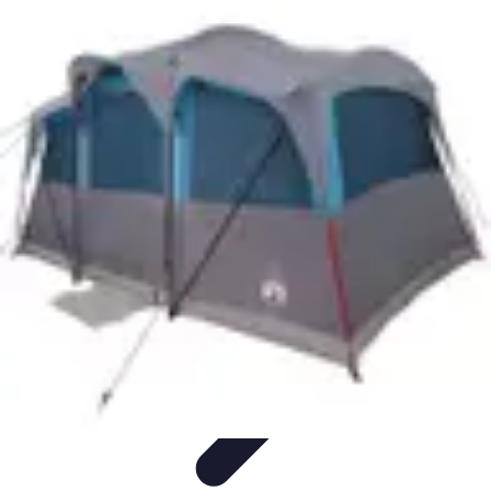
Zabawa i Rozrywka
Imprezy i Przyjęcia
Zabawy dla dzieci
Zabawy na świeżym
powietrzu
Organizacja imprez
Zabawy i Gry
Zabawa i Rozrywka