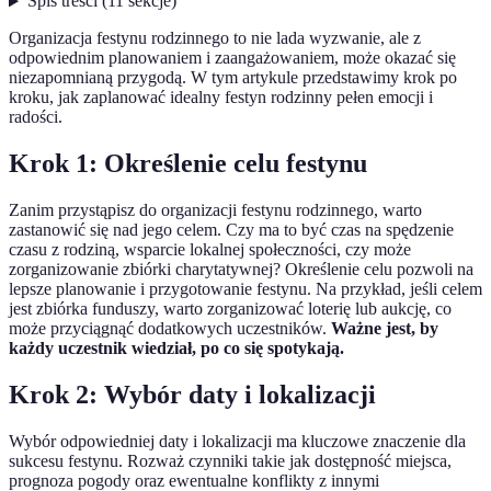
Spis treści
(
11
sekcje
)
Organizacja festynu rodzinnego to nie lada wyzwanie, ale z
odpowiednim planowaniem i zaangażowaniem, może okazać się
niezapomnianą przygodą. W tym artykule przedstawimy krok po
kroku, jak zaplanować idealny festyn rodzinny pełen emocji i
radości.
Krok 1: Określenie celu festynu
Zanim przystąpisz do organizacji festynu rodzinnego, warto
zastanowić się nad jego celem. Czy ma to być czas na spędzenie
czasu z rodziną, wsparcie lokalnej społeczności, czy może
zorganizowanie zbiórki charytatywnej? Określenie celu pozwoli na
lepsze planowanie i przygotowanie festynu. Na przykład, jeśli celem
jest zbiórka funduszy, warto zorganizować loterię lub aukcję, co
może przyciągnąć dodatkowych uczestników.
Ważne jest, by
każdy uczestnik wiedział, po co się spotykają.
Krok 2: Wybór daty i lokalizacji
Wybór odpowiedniej daty i lokalizacji ma kluczowe znaczenie dla
sukcesu festynu. Rozważ czynniki takie jak dostępność miejsca,
prognoza pogody oraz ewentualne konflikty z innymi