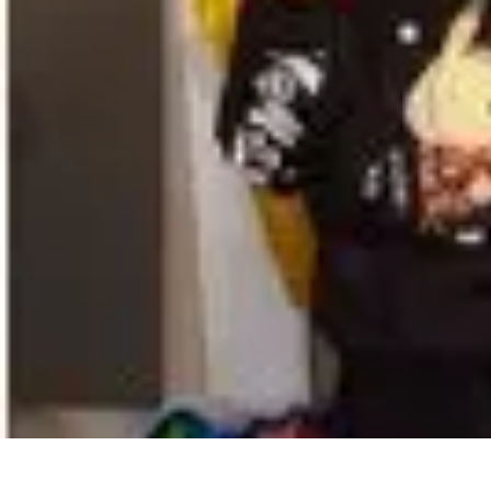
Zabawa i Rozrywka
Imprezy i Przyjęcia
Zabawy dla dzieci
Zabawy na świeżym powietrzu
Zabawa i Rozrywka