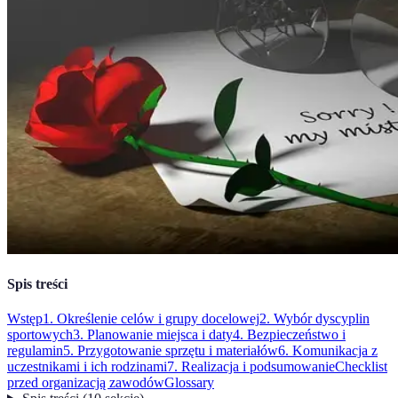
Spis treści
Wstęp
1. Określenie celów i grupy docelowej
2. Wybór dyscyplin
sportowych
3. Planowanie miejsca i daty
4. Bezpieczeństwo i
regulamin
5. Przygotowanie sprzętu i materiałów
6. Komunikacja z
uczestnikami i ich rodzinami
7. Realizacja i podsumowanie
Checklist
przed organizacją zawodów
Glossary