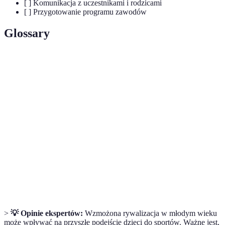
[ ] Komunikacja z uczestnikami i rodzicami
[ ] Przygotowanie programu zawodów
Glossary
Terme
Definicja
Zorganizowane wydarzenie, w którym
Zawody
uczestnicy rywalizują w różnych dyscyplinach
sportowe
sportowych.
Zbiór zasad określających przebieg zawodów
Regulamin
oraz prawa i obowiązki uczestników.
Środki zapobiegające wypadkom oraz
Bezpieczeństwo
zagwarantowanie zdrowia uczestników.
>
💡 Opinie ekspertów:
Wzmożona rywalizacja w młodym wieku
może wpływać na przyszłe podejście dzieci do sportów. Ważne jest,