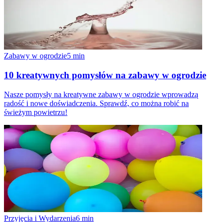
Zabawy w ogrodzie
5
min
10 kreatywnych pomysłów na zabawy w ogrodzie
Nasze pomysły na kreatywne zabawy w ogrodzie wprowadzą
radość i nowe doświadczenia. Sprawdź, co można robić na
świeżym powietrzu!
Przyjęcia i Wydarzenia
6
min