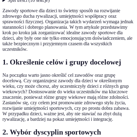
Spis treści
(
10
sekcje
)
Zawody sportowe dla dzieci to świetny sposób na rozwijanie
zdrowego ducha rywalizacji, umiejętności współpracy oraz
sprawności fizycznej. Organizacja takich wydarzeń wymaga jednak
staranności i dobrego planowania. W tym artykule przedstawimy
krok po kroku jak zorganizować idealne zawody sportowe dla
dzieci, aby były one nie tylko emocjonującym doświadczeniem, ale
także bezpiecznym i przyjemnym czasem dla wszystkich
uczestników.
1. Określenie celów i grupy docelowej
Na początku warto jasno określić cel zawodów oraz grupę
docelową. Czy organizujesz zawody dla dzieci w określonym
wieku, czy może chcesz, aby uczestniczyły dzieci z różnych grup
wiekowych? Dostosowanie do wieku uczestników ma kluczowe
znaczenie, ponieważ różne grupy wiekowe mają różne zdolności.
Zastanów się, czy celem jest promowanie zdrowego stylu życia,
rozwijanie umiejętności sportowych, czy po prostu dobra zabawa.
W przypadku dzieci, ważne jest, aby nie stawiać na zbyt dużą
rywalizację, a bardziej na pokaz umiejętności i integrację.
2. Wybór dyscyplin sportowych