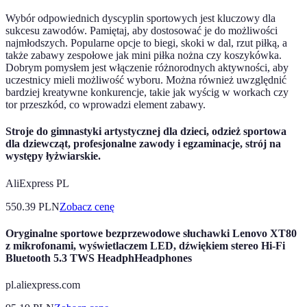
Wybór odpowiednich dyscyplin sportowych jest kluczowy dla
sukcesu zawodów. Pamiętaj, aby dostosować je do możliwości
najmłodszych. Popularne opcje to biegi, skoki w dal, rzut piłką, a
także zabawy zespołowe jak mini piłka nożna czy koszykówka.
Dobrym pomysłem jest włączenie różnorodnych aktywności, aby
uczestnicy mieli możliwość wyboru. Można również uwzględnić
bardziej kreatywne konkurencje, takie jak wyścig w workach czy
tor przeszkód, co wprowadzi element zabawy.
Stroje do gimnastyki artystycznej dla dzieci, odzież sportowa
dla dziewcząt, profesjonalne zawody i egzaminacje, strój na
występy łyżwiarskie.
AliExpress PL
550.39
PLN
Zobacz cenę
Oryginalne sportowe bezprzewodowe słuchawki Lenovo XT80
z mikrofonami, wyświetlaczem LED, dźwiękiem stereo Hi-Fi
Bluetooth 5.3 TWS HeadphHeadphones
pl.aliexpress.com