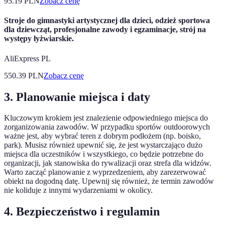
95.19
PLN
Zobacz cenę
Stroje do gimnastyki artystycznej dla dzieci, odzież sportowa
dla dziewcząt, profesjonalne zawody i egzaminacje, strój na
występy łyżwiarskie.
AliExpress PL
550.39
PLN
Zobacz cenę
3. Planowanie miejsca i daty
Kluczowym krokiem jest znalezienie odpowiedniego miejsca do
zorganizowania zawodów. W przypadku sportów outdoorowych
ważne jest, aby wybrać teren z dobrym podłożem (np. boisko,
park). Musisz również upewnić się, że jest wystarczająco dużo
miejsca dla uczestników i wszystkiego, co będzie potrzebne do
organizacji, jak stanowiska do rywalizacji oraz strefa dla widzów.
Warto zacząć planowanie z wyprzedzeniem, aby zarezerwować
obiekt na dogodną datę. Upewnij się również, że termin zawodów
nie koliduje z innymi wydarzeniami w okolicy.
4. Bezpieczeństwo i regulamin