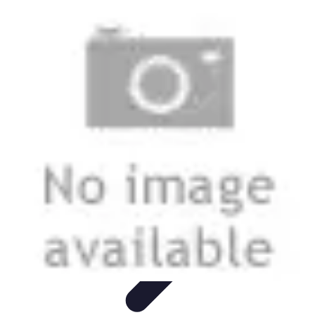
Zabawa i Rozrywka
Imprezy i Przyjęcia
Zabawy dla dzieci
Zabawy na świeżym
powietrzu
Organizacja imprez
Zabawy i Gry
Zabawa i Rozrywka