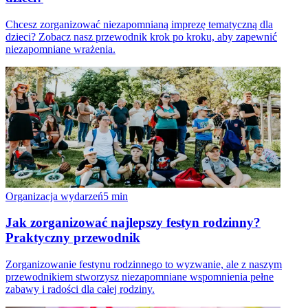
Chcesz zorganizować niezapomnianą imprezę tematyczną dla
dzieci? Zobacz nasz przewodnik krok po kroku, aby zapewnić
niezapomniane wrażenia.
Organizacja wydarzeń
5
min
Jak zorganizować najlepszy festyn rodzinny?
Praktyczny przewodnik
Zorganizowanie festynu rodzinnego to wyzwanie, ale z naszym
przewodnikiem stworzysz niezapomniane wspomnienia pełne
zabawy i radości dla całej rodziny.