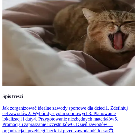
Spis treści
Jak zorganizować idealne zawody sportowe dla dzieci
1. Zdefiniuj
cel zawodów
2. Wybór dyscyplin sportowych
3. Planowanie
lokalizacji i daty
4. Przygotowanie niezbędnych materiałów
5.
Promocja i zapraszanie uczestników
6. Dzień zawodów —
organizacja i przebieg
Checklist przed zawodami
Glossar
📺