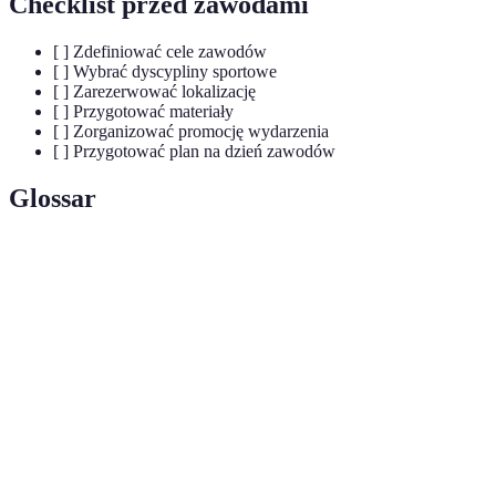
Checklist przed zawodami
[ ] Zdefiniować cele zawodów
[ ] Wybrać dyscypliny sportowe
[ ] Zarezerwować lokalizację
[ ] Przygotować materiały
[ ] Zorganizować promocję wydarzenia
[ ] Przygotować plan na dzień zawodów
Glossar
Terme
Définition
Zdrowa rywalizacja między uczestnikami w
Zawody
różnych dyscyplinach sportowych, mająca na celu
sportowe
rozwój sprawności fizycznej.
Proces współzawodnictwa między uczestnikami,
Rywalizacja
mający na celu osiągnięcie lepszego wyniku.
Różne rodzaje sportów, w których dzieci mogą brać