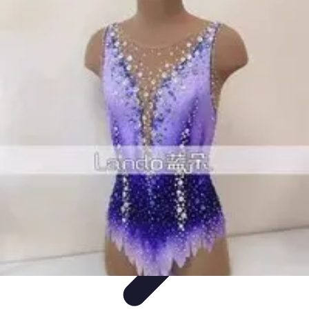
Zabawa i Rozrywka
Imprezy i Przyjęcia
Zabawy dla dzieci
Zabawy na świeżym
powietrzu
Organizacja imprez
Zabawy i Gry
Zabawa i Rozrywka