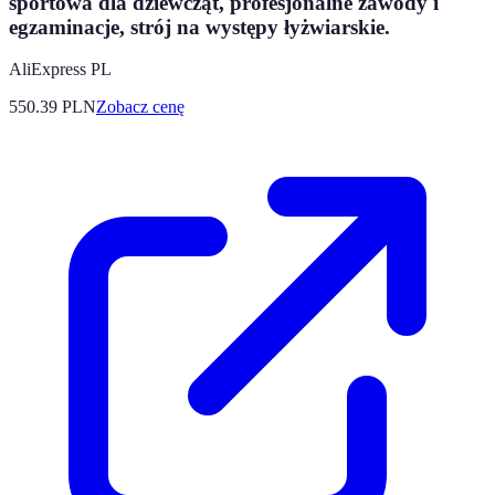
sportowa dla dziewcząt, profesjonalne zawody i
egzaminacje, strój na występy łyżwiarskie.
AliExpress PL
550.39
PLN
Zobacz cenę