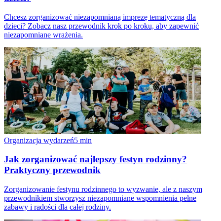
Chcesz zorganizować niezapomnianą imprezę tematyczną dla
dzieci? Zobacz nasz przewodnik krok po kroku, aby zapewnić
niezapomniane wrażenia.
Organizacja wydarzeń
5
min
Jak zorganizować najlepszy festyn rodzinny?
Praktyczny przewodnik
Zorganizowanie festynu rodzinnego to wyzwanie, ale z naszym
przewodnikiem stworzysz niezapomniane wspomnienia pełne
zabawy i radości dla całej rodziny.