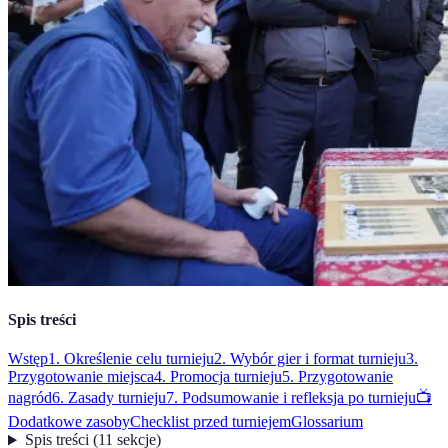
Spis treści
Wstęp
1. Określenie celu turnieju
2. Wybór gier i format turnieju
3.
Przygotowanie miejsca
4. Promocja turnieju
5. Przygotowanie
nagród
6. Zasady turnieju
7. Podsumowanie i refleksja po turnieju
📺
Dodatkowe zasoby
Checklist przed turniejem
Glossarium
Spis treści
(
11
sekcje
)