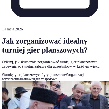
14 maja 2026
Jak zorganizować idealny
turniej gier planszowych?
Odkryj, jak skutecznie zorganizować turniej gier planszowych,
zapewniając świetną zabawę dla uczestników w każdym wieku.
#
turniej gier planszowych
#
gry planszowe
#
organizacja
wydarzenia
#
zabawa
#
gra zespołowa