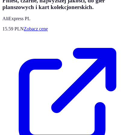
Fittest, czarne, najwyższej jakości, do gier
planszowych i kart kolekcjonerskich.
AliExpress PL
15.59
PLN
Zobacz cenę