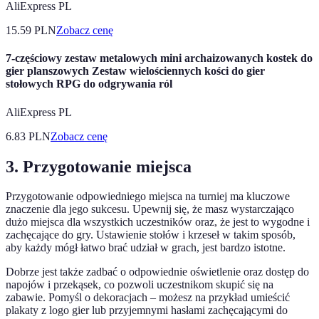
AliExpress PL
15.59
PLN
Zobacz cenę
7-częściowy zestaw metalowych mini archaizowanych kostek do
gier planszowych Zestaw wielościennych kości do gier
stołowych RPG do odgrywania ról
AliExpress PL
6.83
PLN
Zobacz cenę
3. Przygotowanie miejsca
Przygotowanie odpowiedniego miejsca na turniej ma kluczowe
znaczenie dla jego sukcesu. Upewnij się, że masz wystarczająco
dużo miejsca dla wszystkich uczestników oraz, że jest to wygodne i
zachęcające do gry. Ustawienie stołów i krzeseł w takim sposób,
aby każdy mógł łatwo brać udział w grach, jest bardzo istotne.
Dobrze jest także zadbać o odpowiednie oświetlenie oraz dostęp do
napojów i przekąsek, co pozwoli uczestnikom skupić się na
zabawie. Pomyśl o dekoracjach – możesz na przykład umieścić
plakaty z logo gier lub przyjemnymi hasłami zachęcającymi do