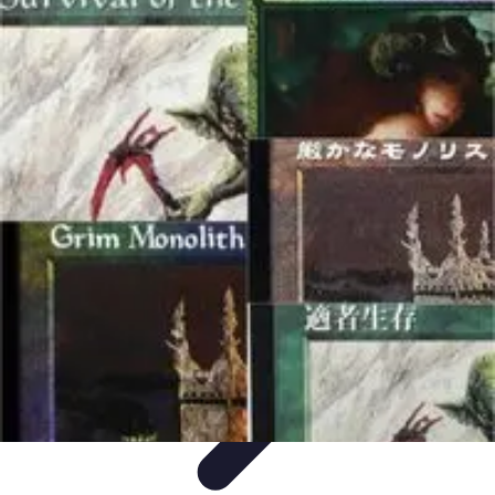
Zabawa i Rozrywka
Imprezy i Przyjęcia
Zabawy dla dzieci
Zabawy na świeżym
powietrzu
Organizacja imprez
Zabawy i Gry
Zabawa i Rozrywka