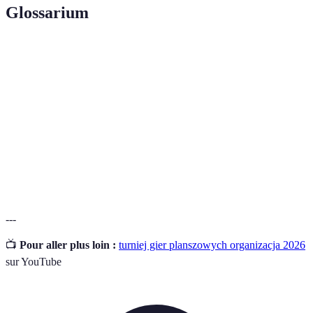
Glossarium
Terme
Définition
Zorganizowane wydarzenie, w którym gracze
Turniej
rywalizują ze sobą.
Format
Sposób organizacji gier w trakcie turnieju.
Zasady
Określają, jak grać i co jest dozwolone podczas turnieju.
---
📺
Pour aller plus loin :
turniej gier planszowych organizacja 2026
sur YouTube