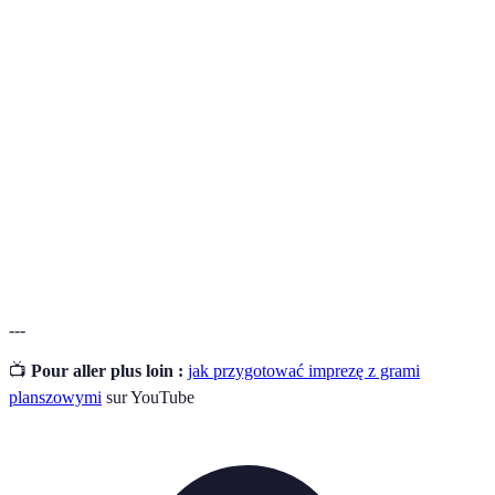
Terma
Definicja
Wieczór
Spotkanie towarzyskie, podczas którego uczestnicy
gier
grają w gry planszowe lub karciane.
Gry
Gry, które skupiają się na interakcji społecznej,
towarzyskie
często z prostymi zasadami.
Przekąski, które można jeść palcami, nie wymagają
Finger food
talerzy ani sztućców.
---
📺
Pour aller plus loin :
jak przygotować imprezę z grami
planszowymi
sur YouTube