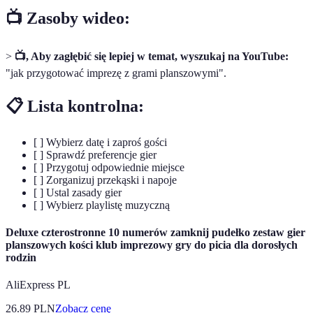
📺 Zasoby wideo:
>
📺, Aby zagłębić się lepiej w temat, wyszukaj na YouTube:
"jak przygotować imprezę z grami planszowymi".
📋 Lista kontrolna:
[ ] Wybierz datę i zaproś gości
[ ] Sprawdź preferencje gier
[ ] Przygotuj odpowiednie miejsce
[ ] Zorganizuj przekąski i napoje
[ ] Ustal zasady gier
[ ] Wybierz playlistę muzyczną
Deluxe czterostronne 10 numerów zamknij pudełko zestaw gier
planszowych kości klub imprezowy gry do picia dla dorosłych
rodzin
AliExpress PL
26.89
PLN
Zobacz cenę