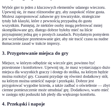
Wybór gier to jeden z kluczowych elementów udanego wieczoru.
Upewnij się, że masz różnorodne gry, aby zaspokoić różne gusta.
Możesz zaproponować zabawne gry towarzyskie, strategiczne
tytuły lub klasyki, które z pewnością przypadną do gustu
wszystkim. Pamiętaj, że niektóre osoby mogą preferować mniej
skomplikowane gry, dlatego dobrze byłoby mieć na liście
przynajmniej jedną grę o prostych zasadach. Przydatnym pomysłem
jest wcześniejsze przetestowanie gier, aby nie tracić czasu na nudne
tłumaczenie zasad w trakcie imprezy.
3. Przygotowanie miejsca do gry
Miejsce, w którym odbędzie się wieczór gier, powinno być
przestronne i komfortowe. Upewnij się, że masz wystarczająco dużo
miejsca dla wszystkich graczy i dostęp do stolika, na którym będzie
można rozłożyć gry. Czasami przydaje się również dodatkowy stół,
na którym można umieścić napoje i przekąski. Dobrze jest
przygotować wygodne krzesła, a także zadbać o oświetlenie — zbyt
ciemne pomieszczenie może utrudniać grę. Dodatkowo, warto mieć
w zasięgu ręki poduszki lub pledy dla większego komfortu.
4. Przekąski i napoje