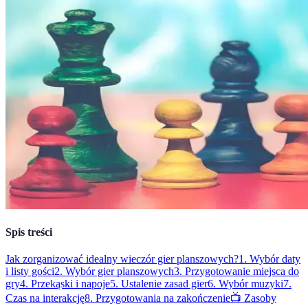
Spis treści
Jak zorganizować idealny wieczór gier planszowych?
1. Wybór daty
i listy gości
2. Wybór gier planszowych
3. Przygotowanie miejsca do
gry
4. Przekąski i napoje
5. Ustalenie zasad gier
6. Wybór muzyki
7.
Czas na interakcję
8. Przygotowania na zakończenie
📺 Zasoby