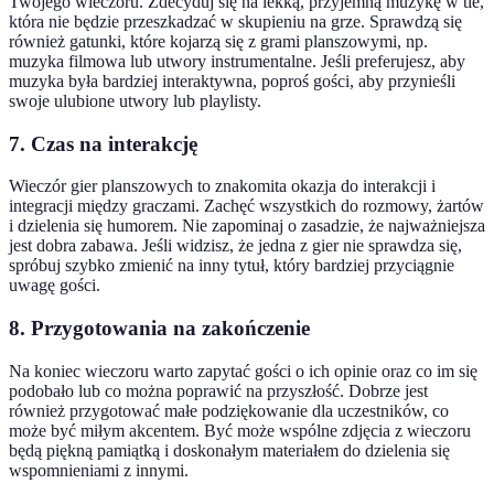
Twojego wieczoru. Zdecyduj się na lekką, przyjemną muzykę w tle,
która nie będzie przeszkadzać w skupieniu na grze. Sprawdzą się
również gatunki, które kojarzą się z grami planszowymi, np.
muzyka filmowa lub utwory instrumentalne. Jeśli preferujesz, aby
muzyka była bardziej interaktywna, poproś gości, aby przynieśli
swoje ulubione utwory lub playlisty.
7. Czas na interakcję
Wieczór gier planszowych to znakomita okazja do interakcji i
integracji między graczami. Zachęć wszystkich do rozmowy, żartów
i dzielenia się humorem. Nie zapominaj o zasadzie, że najważniejsza
jest dobra zabawa. Jeśli widzisz, że jedna z gier nie sprawdza się,
spróbuj szybko zmienić na inny tytuł, który bardziej przyciągnie
uwagę gości.
8. Przygotowania na zakończenie
Na koniec wieczoru warto zapytać gości o ich opinie oraz co im się
podobało lub co można poprawić na przyszłość. Dobrze jest
również przygotować małe podziękowanie dla uczestników, co
może być miłym akcentem. Być może wspólne zdjęcia z wieczoru
będą piękną pamiątką i doskonałym materiałem do dzielenia się
wspomnieniami z innymi.