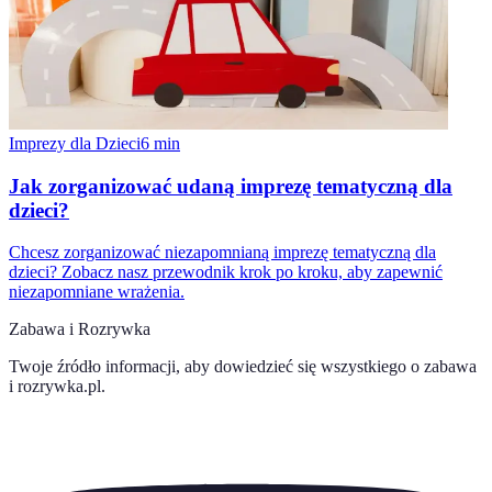
Imprezy dla Dzieci
6
min
Jak zorganizować udaną imprezę tematyczną dla
dzieci?
Chcesz zorganizować niezapomnianą imprezę tematyczną dla
dzieci? Zobacz nasz przewodnik krok po kroku, aby zapewnić
niezapomniane wrażenia.
Zabawa i Rozrywka
Twoje źródło informacji, aby dowiedzieć się wszystkiego o
zabawa
i rozrywka.pl
.