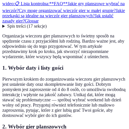
wideo:
📋 Lista kontrolna:
**FAQ**
Jakie gry planszowe wybrać na
wieczór?
Czy mogę organizować wieczór gier w małej grupie?
Jakie
przekąski są idealne na wieczór gier planszowych?
Jak ustalić
zasady gier?
Glossar
Spis treści
(
17
sekcje
)
Organizacja wieczoru gier planszowych to świetny sposób na
spędzenie czasu z przyjaciółmi lub rodziną. Bardzo ważne jest, aby
odpowiednio się do tego przygotować. W tym artykule
przedstawimy krok po kroku, jak stworzyć niezapomniane
wydarzenie, które wszyscy będą wspominać z uśmiechem.
1. Wybór daty i listy gości
Pierwszym krokiem do zorganizowania wieczoru gier planszowych
jest ustalenie daty oraz skompletowanie listy gości. Dobrym
pomysłem jest zaproszenie od 4 do 8 osób, co umożliwia swobodną
interakcję i wpłynie na jakość zabawy. Unikaj dat, które mogą
stawać się problematyczne — spróbuj wybrać weekend lub dzień
wolny od pracy. Przygotuj również telefonicznie lub mailowo
zaproszenia, pytając, które z gier lubią grać Twoi goście, aby
dostosować wybór gier do ich gustów.
2. Wybór gier planszowych