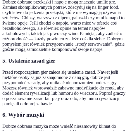
Dobrze dobrane przekąski i napoje mogą znacznie umilić grę.
Zamiast skomplikowanych potraw, zdecyduj się na finger food,
czyli łatwe do jedzenia przekąski, które nie wymagają używania
sztućców. Chipsy, warzywa z dipem, paluszki czy mini kanapki to
świetne opcje. Jeśli chodzi o napoje, warto mieć w ofercie coś
bezalkoholowego, ale również opinie na temat napojów
alkoholowych, takich jak piwo czy wino. Pamiętaj, aby zadbać o
różnorodność — każdy powinien znaleźć coś dla siebie. Dobrym
pomysłem jest również przygotowanie „strefy serwowania”, gdzie
goście mogą samodzielnie komponować swoje napoje.
5. Ustalenie zasad gier
Przed rozpoczęciem gier zaleca się ustalenie zasad. Nawet jeśli
niektóre osoby są już zaznajomione z daną grą, dobrze jest
przypomnieć zasady, aby uniknąć nieporozumień podczas gry.
Możesz również wprowadzić zabawne modyfikacje do reguł, aby
dodać element rywalizacji lub humoru do wieczoru. Poproś graczy
o poszanowanie zasad fair play oraz o to, aby mimo rywalizacji
pamiętali o dobrej zabawie.
6. Wybór muzyki
Dobrze dobrana muzyka może wnieść niesamowity klimat do