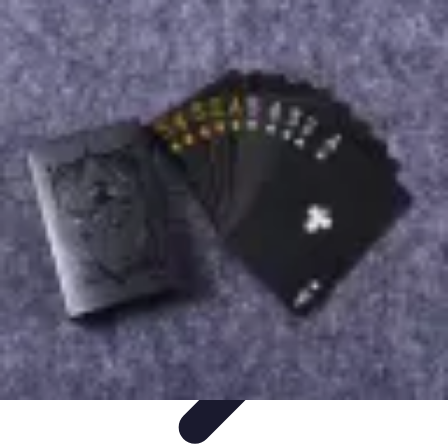
Zabawa i Rozrywka
Imprezy i Przyjęcia
Zabawy dla dzieci
Zabawy na świeżym
powietrzu
Organizacja imprez
Zabawy i Gry
Zabawa i Rozrywka