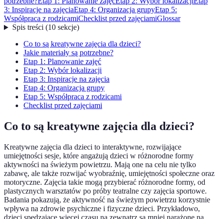
potrzebne?
Etap 1: Planowanie zajęć
Etap 2: Wybór lokalizacji
Etap
3: Inspiracje na zajęcia
Etap 4: Organizacja grupy
Etap 5:
Współpraca z rodzicami
Checklist przed zajęciami
Glossar
Spis treści
(
10
sekcje
)
Co to są kreatywne zajęcia dla dzieci?
Jakie materiały są potrzebne?
Etap 1: Planowanie zajęć
Etap 2: Wybór lokalizacji
Etap 3: Inspiracje na zajęcia
Etap 4: Organizacja grupy
Etap 5: Współpraca z rodzicami
Checklist przed zajęciami
Co to są kreatywne zajęcia dla dzieci?
Kreatywne zajęcia dla dzieci to interaktywne, rozwijające
umiejętności sesje, które angażują dzieci w różnorodne formy
aktywności na świeżym powietrzu. Mają one na celu nie tylko
zabawę, ale także rozwijać wyobraźnię, umiejętności społeczne oraz
motoryczne. Zajęcia takie mogą przybierać różnorodne formy, od
plastycznych warsztatów po próby teatralne czy zajęcia sportowe.
Badania pokazują, że aktywność na świeżym powietrzu korzystnie
wpływa na zdrowie psychiczne i fizyczne dzieci. Przykładowo,
dzieci spędzające więcej czasu na zewnątrz są mniej narażone na