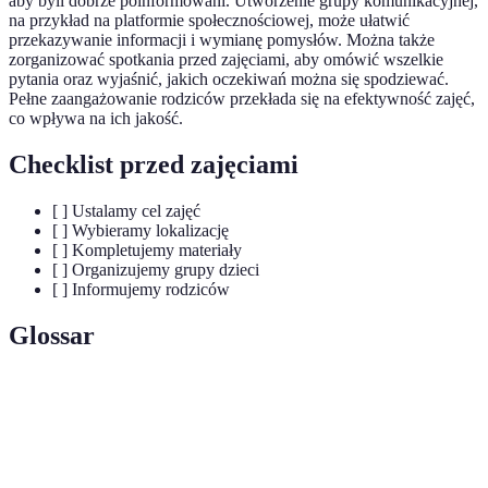
aby byli dobrze poinformowani. Utworzenie grupy komunikacyjnej,
na przykład na platformie społecznościowej, może ułatwić
przekazywanie informacji i wymianę pomysłów. Można także
zorganizować spotkania przed zajęciami, aby omówić wszelkie
pytania oraz wyjaśnić, jakich oczekiwań można się spodziewać.
Pełne zaangażowanie rodziców przekłada się na efektywność zajęć,
co wpływa na ich jakość.
Checklist przed zajęciami
[ ] Ustalamy cel zajęć
[ ] Wybieramy lokalizację
[ ] Kompletujemy materiały
[ ] Organizujemy grupy dzieci
[ ] Informujemy rodziców
Glossar
Terme
Définition
Zdolność do tworzenia nowych pomysłów i
Kreatywność
rozwiązań.