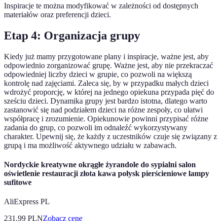
Inspiracje te można modyfikować w zależności od dostępnych
materiałów oraz preferencji dzieci.
Etap 4: Organizacja grupy
Kiedy już mamy przygotowane plany i inspiracje, ważne jest, aby
odpowiednio zorganizować grupę. Ważne jest, aby nie przekraczać
odpowiedniej liczby dzieci w grupie, co pozwoli na większą
kontrolę nad zajęciami. Zaleca się, by w przypadku małych dzieci
wdrożyć proporcję, w której na jednego opiekuna przypada pięć do
sześciu dzieci. Dynamika grupy jest bardzo istotna, dlatego warto
zastanowić się nad podziałem dzieci na różne zespoły, co ułatwi
współpracę i zrozumienie. Opiekunowie powinni przypisać różne
zadania do grup, co pozwoli im odnaleźć wykorzystywany
charakter. Upewnij się, że każdy z uczestników czuje się związany z
grupą i ma możliwość aktywnego udziału w zabawach.
Nordyckie kreatywne okrągłe żyrandole do sypialni salon
oświetlenie restauracji złota kawa połysk pierścieniowe lampy
sufitowe
AliExpress PL
231.99
PLN
Zobacz cenę