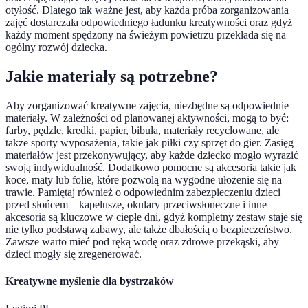
otyłość. Dlatego tak ważne jest, aby każda próba zorganizowania
zajęć dostarczała odpowiedniego ładunku kreatywności oraz gdyż
każdy moment spędzony na świeżym powietrzu przekłada się na
ogólny rozwój dziecka.
Jakie materiały są potrzebne?
Aby zorganizować kreatywne zajęcia, niezbędne są odpowiednie
materiały. W zależności od planowanej aktywności, mogą to być:
farby, pędzle, kredki, papier, bibuła, materiały recyclowane, ale
także sporty wyposażenia, takie jak piłki czy sprzęt do gier. Zasięg
materiałów jest przekonywujący, aby każde dziecko mogło wyrazić
swoją indywidualność. Dodatkowo pomocne są akcesoria takie jak
koce, maty lub folie, które pozwolą na wygodne ułożenie się na
trawie. Pamiętaj również o odpowiednim zabezpieczeniu dzieci
przed słońcem – kapelusze, okulary przeciwsłoneczne i inne
akcesoria są kluczowe w ciepłe dni, gdyż kompletny zestaw staje się
nie tylko podstawą zabawy, ale także dbałością o bezpieczeństwo.
Zawsze warto mieć pod ręką wodę oraz zdrowe przekąski, aby
dzieci mogły się zregenerować.
Kreatywne myślenie dla bystrzaków