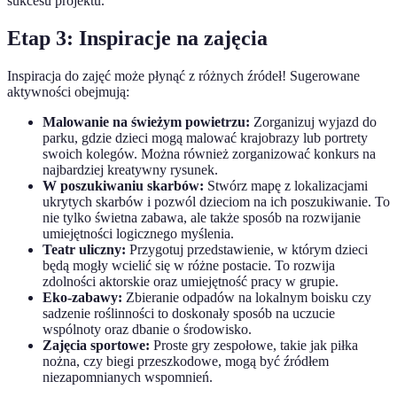
sukcesu projektu.
Etap 3: Inspiracje na zajęcia
Inspiracja do zajęć może płynąć z różnych źródeł! Sugerowane
aktywności obejmują:
Malowanie na świeżym powietrzu:
Zorganizuj wyjazd do
parku, gdzie dzieci mogą malować krajobrazy lub portrety
swoich kolegów. Można również zorganizować konkurs na
najbardziej kreatywny rysunek.
W poszukiwaniu skarbów:
Stwórz mapę z lokalizacjami
ukrytych skarbów i pozwól dzieciom na ich poszukiwanie. To
nie tylko świetna zabawa, ale także sposób na rozwijanie
umiejętności logicznego myślenia.
Teatr uliczny:
Przygotuj przedstawienie, w którym dzieci
będą mogły wcielić się w różne postacie. To rozwija
zdolności aktorskie oraz umiejętność pracy w grupie.
Eko-zabawy:
Zbieranie odpadów na lokalnym boisku czy
sadzenie roślinności to doskonały sposób na uczucie
wspólnoty oraz dbanie o środowisko.
Zajęcia sportowe:
Proste gry zespołowe, takie jak piłka
nożna, czy biegi przeszkodowe, mogą być źródłem
niezapomnianych wspomnień.