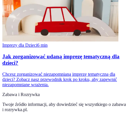
Imprezy dla Dzieci
6
min
Jak zorganizować udaną imprezę tematyczną dla
dzieci?
Chcesz zorganizować niezapomnianą imprezę tematyczną dla
dzieci? Zobacz nasz przewodnik krok po kroku, aby zapewnić
niezapomniane wrażenia.
Zabawa i Rozrywka
Twoje źródło informacji, aby dowiedzieć się wszystkiego o
zabawa
i rozrywka.pl
.