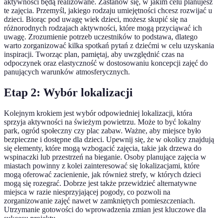
aktywności będą realizowane. Zastanów się, w jakim celu planujesz
te zajęcia. Przemyśl, jakiego rodzaju umiejętności chcesz rozwijać u
dzieci. Biorąc pod uwagę wiek dzieci, możesz skupić się na
różnorodnych rodzajach aktywności, które mogą przyciąwać ich
uwagę. Zrozumienie potrzeb uczestników to podstawa, dlatego
warto zorganizować kilka spotkań pytań z dziećmi w celu uzyskania
inspiracji. Tworząc plan, pamiętaj, aby uwzględnić czas na
odpoczynek oraz elastyczność w dostosowaniu koncepcji zajęć do
panujących warunków atmosferycznych.
Etap 2: Wybór lokalizacji
Kolejnym krokiem jest wybór odpowiedniej lokalizacji, która
sprzyja aktywności na świeżym powietrzu. Może to być lokalny
park, ogród społeczny czy plac zabaw. Ważne, aby miejsce było
bezpieczne i dostępne dla dzieci. Upewnij się, że w okolicy znajdują
się elementy, które mogą wzbogacić zajęcia, takie jak drzewa do
wspinaczki lub przestrzeń na bieganie. Osoby planujące zajęcia w
miastach powinny z kolei zainteresować się lokalizacjami, które
mogą oferować zacienienie, jak również strefy, w których dzieci
mogą się rozegrać. Dobrze jest także przewidzieć alternatywne
miejsca w razie niesprzyjającej pogody, co pozwoli na
zorganizowanie zajęć nawet w zamkniętych pomieszczeniach.
Utrzymanie gotowości do wprowadzenia zmian jest kluczowe dla