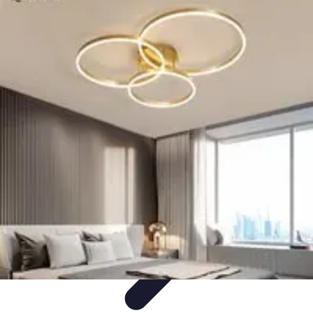
Zabawa i Rozrywka
Imprezy i Przyjęcia
Zabawy dla dzieci
Zabawy na świeżym
powietrzu
Organizacja imprez
Zabawy i Gry
Zabawa i Rozrywka