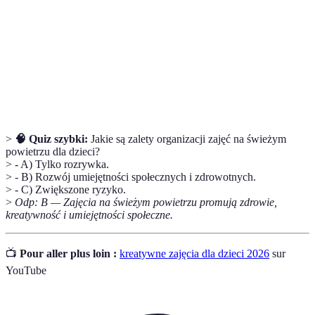
Aktywność
Ruch, który angażuje ciało, wpływając na zdrowie
Fizyczna
fizyczne i psychiczne.
Zajęcia praktyczne, które uczą nowych
Warsztaty
umiejętności przez bezpośrednie doświadczenie.
>
🧠 Quiz szybki:
Jakie są zalety organizacji zajęć na świeżym
powietrzu dla dzieci?
> - A) Tylko rozrywka.
> - B) Rozwój umiejętności społecznych i zdrowotnych.
> - C) Zwiększone ryzyko.
>
Odp: B — Zajęcia na świeżym powietrzu promują zdrowie,
kreatywność i umiejętności społeczne.
📺
Pour aller plus loin :
kreatywne zajęcia dla dzieci 2026
sur
YouTube