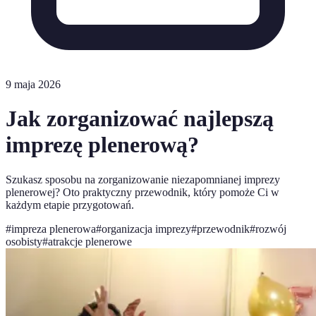
9 maja 2026
Jak zorganizować najlepszą
imprezę plenerową?
Szukasz sposobu na zorganizowanie niezapomnianej imprezy
plenerowej? Oto praktyczny przewodnik, który pomoże Ci w
każdym etapie przygotowań.
#
impreza plenerowa
#
organizacja imprezy
#
przewodnik
#
rozwój
osobisty
#
atrakcje plenerowe