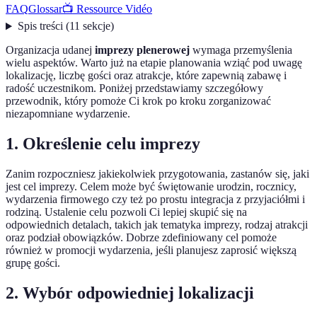
FAQ
Glossar
📺 Ressource Vidéo
Spis treści
(
11
sekcje
)
Organizacja udanej
imprezy plenerowej
wymaga przemyślenia
wielu aspektów. Warto już na etapie planowania wziąć pod uwagę
lokalizację, liczbę gości oraz atrakcje, które zapewnią zabawę i
radość uczestnikom. Poniżej przedstawiamy szczegółowy
przewodnik, który pomoże Ci krok po kroku zorganizować
niezapomniane wydarzenie.
1. Określenie celu imprezy
Zanim rozpoczniesz jakiekolwiek przygotowania, zastanów się, jaki
jest cel imprezy. Celem może być świętowanie urodzin, rocznicy,
wydarzenia firmowego czy też po prostu integracja z przyjaciółmi i
rodziną. Ustalenie celu pozwoli Ci lepiej skupić się na
odpowiednich detalach, takich jak tematyka imprezy, rodzaj atrakcji
oraz podział obowiązków. Dobrze zdefiniowany cel pomoże
również w promocji wydarzenia, jeśli planujesz zaprosić większą
grupę gości.
2. Wybór odpowiedniej lokalizacji