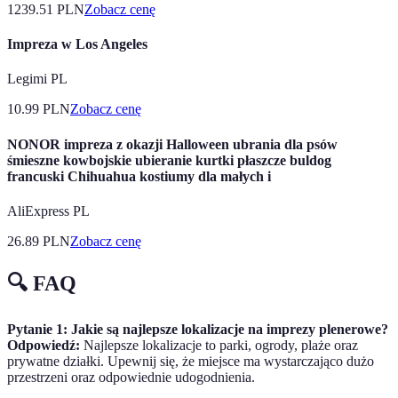
1239.51
PLN
Zobacz cenę
Impreza w Los Angeles
Legimi PL
10.99
PLN
Zobacz cenę
NONOR impreza z okazji Halloween ubrania dla psów
śmieszne kowbojskie ubieranie kurtki płaszcze buldog
francuski Chihuahua kostiumy dla małych i
AliExpress PL
26.89
PLN
Zobacz cenę
🔍 FAQ
Pytanie 1: Jakie są najlepsze lokalizacje na imprezy plenerowe?
Odpowiedź:
Najlepsze lokalizacje to parki, ogrody, plaże oraz
prywatne działki. Upewnij się, że miejsce ma wystarczająco dużo
przestrzeni oraz odpowiednie udogodnienia.