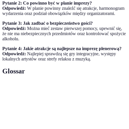
Pytanie 2: Co powinno być w planie imprezy?
Odpowiedź:
W planie powinny znaleźć się atrakcje, harmonogram
wydarzenia oraz podział obowiązków między organizatorami.
Pytanie 3: Jak zadbać o bezpieczeństwo gości?
Odpowiedź:
Można mieć zestaw pierwszej pomocy, upewnić się,
że nie ma niebezpiecznych przedmiotów oraz kontrolować spożycie
alkoholu.
Pytanie 4: Jakie atrakcje są najlepsze na imprezę plenerową?
Odpowiedź:
Najlepiej sprawdzą się gry integracyjne, występy
lokalnych artystów oraz strefy relaksu z muzyką.
Glossar
Terme
Définition
Wydarzenie organizowane na świeżym
Impreza
powietrzu, angażujące gości w różne
plenerowa
aktywności.
Proces przygotowywania wydarzenia,