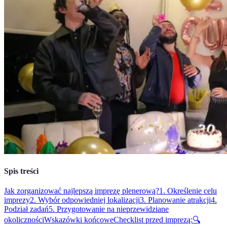
Spis treści
Jak zorganizować najlepszą imprezę plenerową?
1. Określenie celu
imprezy
2. Wybór odpowiedniej lokalizacji
3. Planowanie atrakcji
4.
Podział zadań
5. Przygotowanie na nieprzewidziane
okoliczności
Wskazówki końcowe
Checklist przed imprezą:
🔍