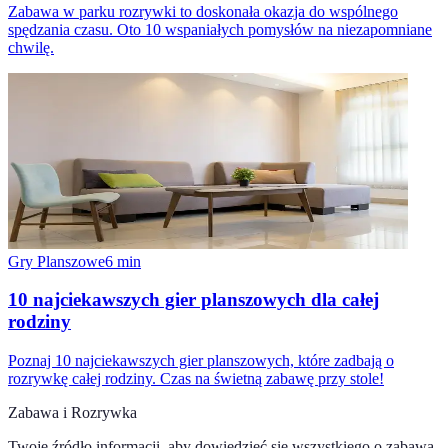
Zabawa w parku rozrywki to doskonała okazja do wspólnego
spędzania czasu. Oto 10 wspaniałych pomysłów na niezapomniane
chwilę.
Gry Planszowe
6
min
10 najciekawszych gier planszowych dla całej
rodziny
Poznaj 10 najciekawszych gier planszowych, które zadbają o
rozrywkę całej rodziny. Czas na świetną zabawę przy stole!
Zabawa i Rozrywka
Twoje źródło informacji, aby dowiedzieć się wszystkiego o
zabawa