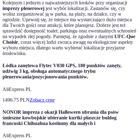
Kolejnym i jednym z najważniejszych kroków przy organizacji
imprezy plenerowej
jest wybór lokalizacji. Zastanów się, czy
wolisz zorganizować ją w parku, na plaży, na działce, czy w
ogrodzie. Upewnij się, że miejsce ma wystarczająco dużo miejsca
dla Twoich gości oraz atrakcji, które planujesz. Dobrze jest też
sprawdzić dostępność toalet, parkingu oraz ewentualnych schronień
na wypadek złej pogody. Pamiętaj, że zgodnie z danymi
UFC-Que
Choisir
, coraz więcej ludzi zwraca uwagę na ekologiczne aspekty
wyboru miejsca, dlatego warto wybierać lokalizacje przyjazne
środowisku.
Łódka zanętowa Flytec V030 GPS, 180 punktów zanęty,
udźwig 3 kg, obsługa automatycznego trybu
plenerowania/pozycjonowania punktów.
AliExpress PL
1496.75
PLN
Zobacz cenę
NONOR impreza z okazji Halloween ubrania dla psów
śmieszne kowbojskie ubieranie kurtki płaszcze buldog
francuski Chihuahua kostiumy dla małych i
AliExpress PL