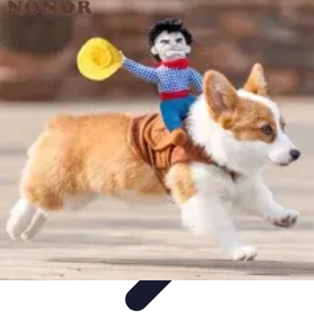
Zabawa i Rozrywka
Imprezy i Przyjęcia
Zabawy dla dzieci
Zabawy na świeżym
powietrzu
Organizacja imprez
Zabawy i Gry
Zabawa i Rozrywka