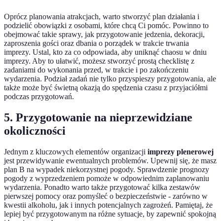
Oprócz planowania atrakcjach, warto stworzyć plan działania i
podzielić obowiązki z osobami, które chcą Ci pomóc. Powinno to
obejmować takie sprawy, jak przygotowanie jedzenia, dekoracji,
zaproszenia gości oraz dbania o porządek w trakcie trwania
imprezy. Ustal, kto za co odpowiada, aby uniknąć chaosu w dniu
imprezy. Aby to ułatwić, możesz stworzyć prostą checklistę z
zadaniami do wykonania przed, w trakcie i po zakończeniu
wydarzenia. Podział zadań nie tylko przyspieszy przygotowania, ale
także może być świetną okazją do spędzenia czasu z przyjaciółmi
podczas przygotowań.
5. Przygotowanie na nieprzewidziane
okoliczności
Jednym z kluczowych elementów organizacji
imprezy plenerowej
jest przewidywanie ewentualnych problemów. Upewnij się, że masz
plan B na wypadek niekorzystnej pogody. Sprawdzenie prognozy
pogody z wyprzedzeniem pomoże w odpowiednim zaplanowaniu
wydarzenia. Ponadto warto także przygotować kilka zestawów
pierwszej pomocy oraz pomyśleć o bezpieczeństwie - zarówno w
kwestii alkoholu, jak i innych potencjalnych zagrożeń. Pamiętaj, że
lepiej być przygotowanym na różne sytuacje, by zapewnić spokojną