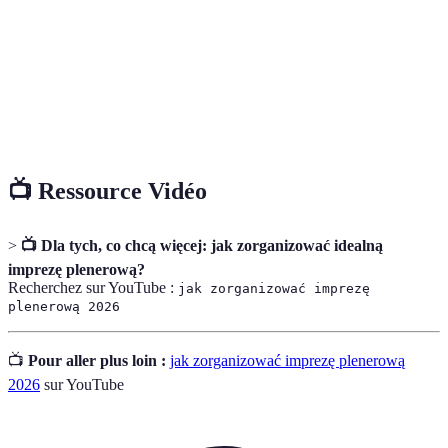
Planowanie
obejmujący ustalanie celu, lokalizację oraz
atrakcje.
Zbiór działań mających na celu zapewnienie
Bezpieczeństwo
ochrony uczestników imprezy przed
niebezpieczeństwem.
📺 Ressource Vidéo
>
📺 Dla tych, co chcą więcej: jak zorganizować idealną
imprezę plenerową?
Recherchez sur YouTube :
jak zorganizować imprezę
plenerową 2026
📺
Pour aller plus loin :
jak zorganizować imprezę plenerową
2026
sur YouTube