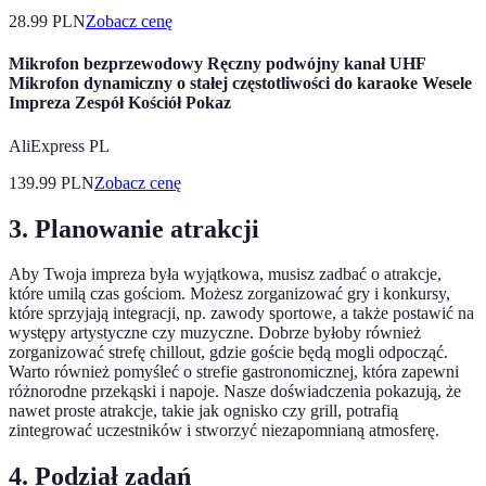
28.99
PLN
Zobacz cenę
Mikrofon bezprzewodowy Ręczny podwójny kanał UHF
Mikrofon dynamiczny o stałej częstotliwości do karaoke Wesele
Impreza Zespół Kościół Pokaz
AliExpress PL
139.99
PLN
Zobacz cenę
3. Planowanie atrakcji
Aby Twoja impreza była wyjątkowa, musisz zadbać o atrakcje,
które umilą czas gościom. Możesz zorganizować gry i konkursy,
które sprzyjają integracji, np. zawody sportowe, a także postawić na
występy artystyczne czy muzyczne. Dobrze byłoby również
zorganizować strefę chillout, gdzie goście będą mogli odpocząć.
Warto również pomyśleć o strefie gastronomicznej, która zapewni
różnorodne przekąski i napoje. Nasze doświadczenia pokazują, że
nawet proste atrakcje, takie jak ognisko czy grill, potrafią
zintegrować uczestników i stworzyć niezapomnianą atmosferę.
4. Podział zadań