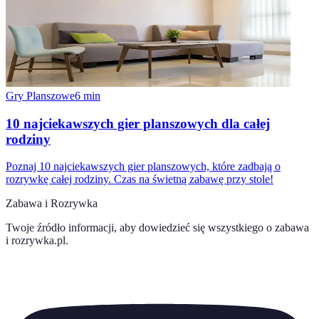
Gry Planszowe
6
min
10 najciekawszych gier planszowych dla całej
rodziny
Poznaj 10 najciekawszych gier planszowych, które zadbają o
rozrywkę całej rodziny. Czas na świetną zabawę przy stole!
Zabawa i Rozrywka
Twoje źródło informacji, aby dowiedzieć się wszystkiego o
zabawa
i rozrywka.pl
.