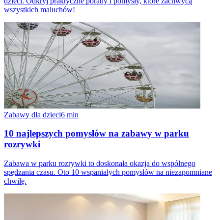
dzieci. Odkryj praktyczne porady i pomysły, które zachwycą
wszystkich maluchów!
Zabawy dla dzieci
6
min
10 najlepszych pomysłów na zabawy w parku
rozrywki
Zabawa w parku rozrywki to doskonała okazja do wspólnego
spędzania czasu. Oto 10 wspaniałych pomysłów na niezapomniane
chwilę.