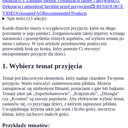
lokalizacji:
3. Zaplanuj menu
4. Organizacja zabaw i aktywności
5.
Dekoracja i atmosfera
Checklist przed przyjęciem
📺 RESSOURCE
VIDÉO
Glossaire
FAQ
Recommended Products
Spis treści
(
13
sekcje
)
Każde dziecko marzy o wyjątkowym przyjęciu, które na długo
pozostanie w jego pamięci. Zorganizowanie takiej imprezy wymaga
staranności i przemyślenia różnych aspektów, od wyboru tematu po
menu i zabawy. W tym artykule przedstawimy praktyczny
przewodnik krok po kroku, który pomoże Ci stworzyć
niezapomniane przyjęcie dla dzieci.
1. Wybierz temat przyjęcia
Temat jest kluczowym elementem, który nadaje charakter Twojemu
przyjęciu. Warto rozważyć zainteresowania jubilata. Możesz
zainspirować się ulubionymi filmami, postaciami z gier lub bajkami.
Tematy takie jak „Superbohaterowie”, „Księżniczki”, „Dżungla”
czy „Kosmos” są zawsze popularne. Aby efektywnie wybrać temat,
zastanów się, co przyciąga dzieci, z którymi zapraszasz jubilata.
Uwzględniając kryteria takie jak wiek i liczba gości, stworzysz
klimat, który zachwyci małych gości.
Przykłady tematów: