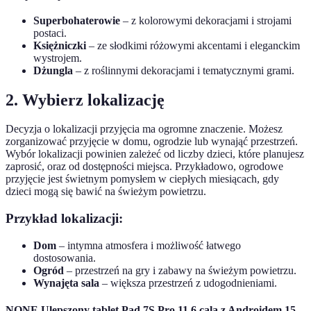
Superbohaterowie
– z kolorowymi dekoracjami i strojami
postaci.
Księżniczki
– ze słodkimi różowymi akcentami i eleganckim
wystrojem.
Dżungla
– z roślinnymi dekoracjami i tematycznymi grami.
2. Wybierz lokalizację
Decyzja o lokalizacji przyjęcia ma ogromne znaczenie. Możesz
zorganizować przyjęcie w domu, ogrodzie lub wynająć przestrzeń.
Wybór lokalizacji powinien zależeć od liczby dzieci, które planujesz
zaprosić, oraz od dostępności miejsca. Przykładowo, ogrodowe
przyjęcie jest świetnym pomysłem w ciepłych miesiącach, gdy
dzieci mogą się bawić na świeżym powietrzu.
Przykład lokalizacji:
Dom
– intymna atmosfera i możliwość łatwego
dostosowania.
Ogród
– przestrzeń na gry i zabawy na świeżym powietrzu.
Wynajęta sala
– większa przestrzeń z udogodnieniami.
NONE Ulepszony tablet Pad 7S Pro 11,6 cala z Androidem 15,