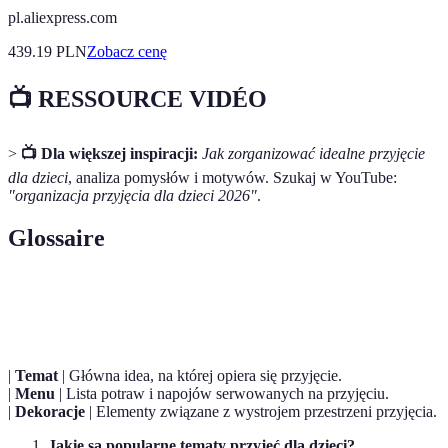
pl.aliexpress.com
439.19
PLN
Zobacz cenę
📺 RESSOURCE VIDÉO
>
📺 Dla większej inspiracji:
Jak zorganizować idealne przyjęcie
dla dzieci
, analiza pomysłów i motywów. Szukaj w YouTube:
"organizacja przyjęcia dla dzieci 2026"
.
Glossaire
Term
Définition
|
Temat
| Główna idea, na której opiera się przyjęcie.
|
Menu
| Lista potraw i napojów serwowanych na przyjęciu.
|
Dekoracje
| Elementy związane z wystrojem przestrzeni przyjęcia.
Jakie są popularne tematy przyjęć dla dzieci?