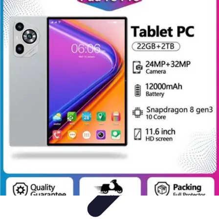
Zabawa i Rozrywka
Imprezy i Przyjęcia
Zabawy dla dzieci
Zabawy na świeżym
powietrzu
Organizacja imprez
Zabawy i Gry
Zabawa i Rozrywka