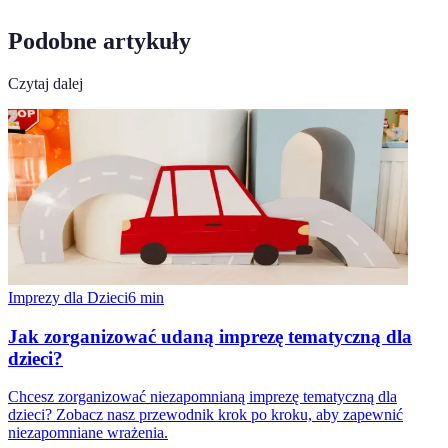
Podobne artykuły
Czytaj dalej
Imprezy dla Dzieci
6
min
Jak zorganizować udaną imprezę tematyczną dla
dzieci?
Chcesz zorganizować niezapomnianą imprezę tematyczną dla
dzieci? Zobacz nasz przewodnik krok po kroku, aby zapewnić
niezapomniane wrażenia.