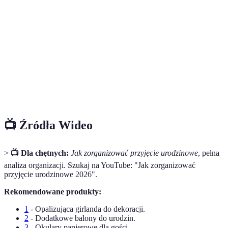
Terme
Définition
Catering
Usługa dostarczania jedzenia na wydarzenia.
Motyw
Temat przewodni organizowanego przyjęcia.
Elementy rozrywkowe wprowadzające gości w
Atrakcyjność
pozytywny nastrój.
📺 Źródła Wideo
>
📺 Dla chętnych:
Jak zorganizować przyjęcie urodzinowe
, pełna
analiza organizacji. Szukaj na YouTube: "Jak zorganizować
przyjęcie urodzinowe 2026".
Rekomendowane produkty:
1
- Opalizująca girlanda do dekoracji.
2
- Dodatkowe balony do urodzin.
3
- Okulary papierowe dla gości.