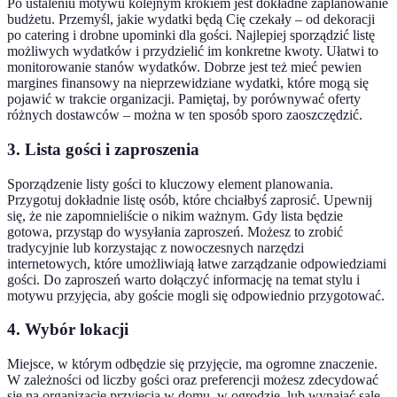
Po ustaleniu motywu kolejnym krokiem jest dokładne zaplanowanie
budżetu. Przemyśl, jakie wydatki będą Cię czekały – od dekoracji
po catering i drobne upominki dla gości. Najlepiej sporządzić listę
możliwych wydatków i przydzielić im konkretne kwoty. Ułatwi to
monitorowanie stanów wydatków. Dobrze jest też mieć pewien
margines finansowy na nieprzewidziane wydatki, które mogą się
pojawić w trakcie organizacji. Pamiętaj, by porównywać oferty
różnych dostawców – można w ten sposób sporo zaoszczędzić.
3. Lista gości i zaproszenia
Sporządzenie listy gości to kluczowy element planowania.
Przygotuj dokładnie listę osób, które chciałbyś zaprosić. Upewnij
się, że nie zapomnieliście o nikim ważnym. Gdy lista będzie
gotowa, przystąp do wysyłania zaproszeń. Możesz to zrobić
tradycyjnie lub korzystając z nowoczesnych narzędzi
internetowych, które umożliwiają łatwe zarządzanie odpowiedziami
gości. Do zaproszeń warto dołączyć informację na temat stylu i
motywu przyjęcia, aby goście mogli się odpowiednio przygotować.
4. Wybór lokacji
Miejsce, w którym odbędzie się przyjęcie, ma ogromne znaczenie.
W zależności od liczby gości oraz preferencji możesz zdecydować
się na organizację przyjęcia w domu, w ogrodzie, lub wynająć salę.