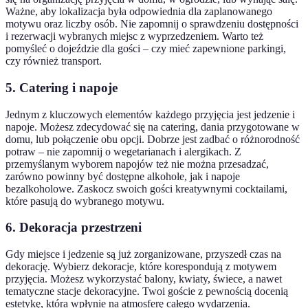
Ważne, aby lokalizacja była odpowiednia dla zaplanowanego
motywu oraz liczby osób. Nie zapomnij o sprawdzeniu dostępności
i rezerwacji wybranych miejsc z wyprzedzeniem. Warto też
pomyśleć o dojeździe dla gości – czy mieć zapewnione parkingi,
czy również transport.
5. Catering i napoje
Jednym z kluczowych elementów każdego przyjęcia jest jedzenie i
napoje. Możesz zdecydować się na catering, dania przygotowane w
domu, lub połączenie obu opcji. Dobrze jest zadbać o różnorodność
potraw – nie zapomnij o wegetarianach i alergikach. Z
przemyślanym wyborem napojów też nie można przesadzać,
zarówno powinny być dostępne alkohole, jak i napoje
bezalkoholowe. Zaskocz swoich gości kreatywnymi cocktailami,
które pasują do wybranego motywu.
6. Dekoracja przestrzeni
Gdy miejsce i jedzenie są już zorganizowane, przyszedł czas na
dekorację. Wybierz dekoracje, które korespondują z motywem
przyjęcia. Możesz wykorzystać balony, kwiaty, świece, a nawet
tematyczne stacje dekoracyjne. Twoi goście z pewnością docenią
estetykę, która wpłynie na atmosferę całego wydarzenia.