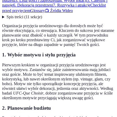
budżetu
3. Lista gości i zaproszenia
4. Wybór lokacji
5. Catering i
napoje
6. Dekoracja przestrzeni
7. Rozrywka i atrakcje
Checklist
przed przyjęciem
Glossary
📺 Źródła Wideo
Spis treści
(
11
sekcje
)
Organizacja przyjęcia urodzinowego dla dorosłych może być
równie ekscytująca, co stresująca. Kluczem do sukcesu jest staranne
planowanie oraz dbałość o każdy szczegół. W tym przewodniku
krok po kroku przedstawimy Ci, jak zorganizować wyjątkowe
przyjęcie, które na długo zapadnie w pamięć Twoich gości.
1. Wybór motywu i stylu przyjęcia
Pierwszym krokiem w organizacji przyjęcia urodzinowego jest
wybór motywu. Zastanów się, jakie zainteresowania mają jubilaci
oraz goście. Może to być temat inspirowany ulubionym filmem,
kolorystyką, lub nawet określonym stylem (np. vintage, glam, czy
boho). Motyw nie tylko uporządkuje koncepcję przyjęcia, ale
również ułatwi wybór dekoracji, jedzenia oraz aktywności. Według
badań
UFC-Que Choisir
, dobrze zorganizowane przyjęcia w ściśle
określonym motywie przyciągają większą uwagę gości.
2. Planowanie budżetu