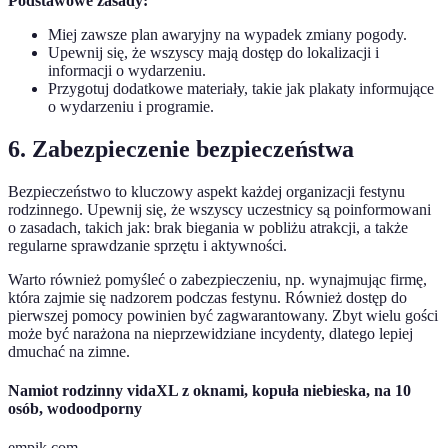
Podstawowe zasady:
Miej zawsze plan awaryjny na wypadek zmiany pogody.
Upewnij się, że wszyscy mają dostęp do lokalizacji i
informacji o wydarzeniu.
Przygotuj dodatkowe materiały, takie jak plakaty informujące
o wydarzeniu i programie.
6. Zabezpieczenie bezpieczeństwa
Bezpieczeństwo to kluczowy aspekt każdej organizacji festynu
rodzinnego. Upewnij się, że wszyscy uczestnicy są poinformowani
o zasadach, takich jak: brak biegania w pobliżu atrakcji, a także
regularne sprawdzanie sprzętu i aktywności.
Warto również pomyśleć o zabezpieczeniu, np. wynajmując firmę,
która zajmie się nadzorem podczas festynu. Również dostęp do
pierwszej pomocy powinien być zagwarantowany. Zbyt wielu gości
może być narażona na nieprzewidziane incydenty, dlatego lepiej
dmuchać na zimne.
Namiot rodzinny vidaXL z oknami, kopuła niebieska, na 10
osób, wodoodporny
empik.com