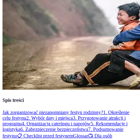
Spis treści
Jak zorganizować niezapomniany festyn rodzinny?
1. Określenie
celu festynu
2. Wybór daty i miejsca
3. Przygotowanie atrakcji i
programu
4. Organizacja cateringu i napojów
5. Rekomendacje i
logistyka
6. Zabezpieczenie bezpieczeństwa
7. Podsumowanie
festynu
📋 Checklist przed festynem
Glossar
📺 Dla osób