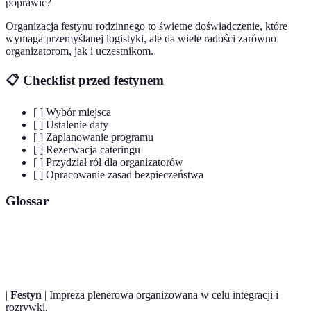
poprawić?
Organizacja festynu rodzinnego to świetne doświadczenie, które
wymaga przemyślanej logistyki, ale da wiele radości zarówno
organizatorom, jak i uczestnikom.
📋 Checklist przed festynem
[ ] Wybór miejsca
[ ] Ustalenie daty
[ ] Zaplanowanie programu
[ ] Rezerwacja cateringu
[ ] Przydział ról dla organizatorów
[ ] Opracowanie zasad bezpieczeństwa
Glossar
Terme
Definicja
|
Festyn
| Impreza plenerowa organizowana w celu integracji i
rozrywki.