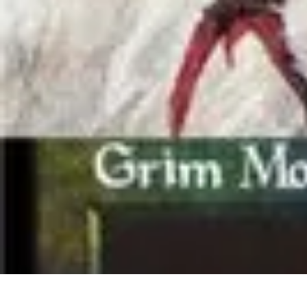
Zabawa i Rozrywka
Imprezy i Przyjęcia
Zabawy dla dzieci
Zabawy na świeżym powietrzu
Zabawa i Rozrywka