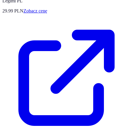
Legimi PL
29.99
PLN
Zobacz cenę