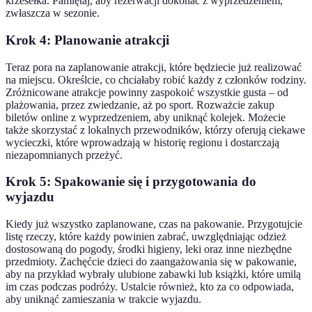
krzesełka. Pamiętaj, aby rezerwacji dokonać z wyprzedzeniem,
zwłaszcza w sezonie.
Krok 4: Planowanie atrakcji
Teraz pora na zaplanowanie atrakcji, które będziecie już realizować
na miejscu. Określcie, co chciałaby robić każdy z członków rodziny.
Zróżnicowane atrakcje powinny zaspokoić wszystkie gusta – od
plażowania, przez zwiedzanie, aż po sport. Rozważcie zakup
biletów online z wyprzedzeniem, aby uniknąć kolejek. Możecie
także skorzystać z lokalnych przewodników, którzy oferują ciekawe
wycieczki, które wprowadzają w historię regionu i dostarczają
niezapomnianych przeżyć.
Krok 5: Spakowanie się i przygotowania do
wyjazdu
Kiedy już wszystko zaplanowane, czas na pakowanie. Przygotujcie
listę rzeczy, które każdy powinien zabrać, uwzględniając odzież
dostosowaną do pogody, środki higieny, leki oraz inne niezbędne
przedmioty. Zachęćcie dzieci do zaangażowania się w pakowanie,
aby na przykład wybrały ulubione zabawki lub książki, które umilą
im czas podczas podróży. Ustalcie również, kto za co odpowiada,
aby uniknąć zamieszania w trakcie wyjazdu.