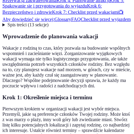
Rezerwacja zakwaterowania
Krok 4: Planowanie atrakcji
Krok 5:
Spakowanie się i przygotowania do wyjazdu
Krok 6:
Bezpieczeństwo i zdrowie
Krok 7: Checklist przed wakacjami
📺
Aby dowiedzieć się więcej:
Glossary
FAQ
Checklist przed wyjazdem
Spis treści
(
13
sekcje
)
Wprowadzenie do planowania wakacji
Wakacje z rodziną to czas, który pozwala na budowanie wspólnych
wspomnień i zacieśnianie więzi. Zorganizowanie wyjątkowych
wakacji wymaga nie tylko logistycznego przygotowania, ale także
uwzględnienia potrzeb wszystkich członków rodziny. Bez względu
na to, czy planujesz wakacje nad morzem, w górach, czy w mieście,
ważne jest, aby każdy czuł się zaangażowany w planowanie.
Dlaczego? Wspólne podejmowanie decyzji sprawia, że każdy ma
poczucie wpływu i radości z nadchodzących dni.
Krok 1: Określenie miejsca i terminu
Pierwszym krokiem w organizacji wakacji jest wybór miejsca.
Przemyśl, jakie są preferencje członków Twojej rodziny. Może ktoś
z was marzy o plaży, inny woli góry lub zwiedzanie miast. Stwórz
listę kilku potencjalnych lokalizacji i zapytaj rodzinę, co najbardziej
ich interesuje. Ustalcie również terminy – sprawdźcie kalendarze