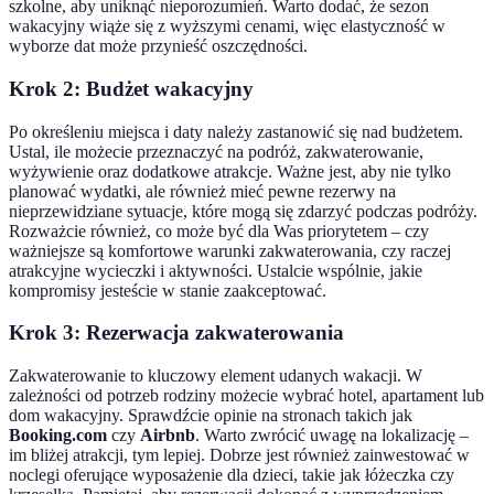
szkolne, aby uniknąć nieporozumień. Warto dodać, że sezon
wakacyjny wiąże się z wyższymi cenami, więc elastyczność w
wyborze dat może przynieść oszczędności.
Krok 2: Budżet wakacyjny
Po określeniu miejsca i daty należy zastanowić się nad budżetem.
Ustal, ile możecie przeznaczyć na podróż, zakwaterowanie,
wyżywienie oraz dodatkowe atrakcje. Ważne jest, aby nie tylko
planować wydatki, ale również mieć pewne rezerwy na
nieprzewidziane sytuacje, które mogą się zdarzyć podczas podróży.
Rozważcie również, co może być dla Was priorytetem – czy
ważniejsze są komfortowe warunki zakwaterowania, czy raczej
atrakcyjne wycieczki i aktywności. Ustalcie wspólnie, jakie
kompromisy jesteście w stanie zaakceptować.
Krok 3: Rezerwacja zakwaterowania
Zakwaterowanie to kluczowy element udanych wakacji. W
zależności od potrzeb rodziny możecie wybrać hotel, apartament lub
dom wakacyjny. Sprawdźcie opinie na stronach takich jak
Booking.com
czy
Airbnb
. Warto zwrócić uwagę na lokalizację –
im bliżej atrakcji, tym lepiej. Dobrze jest również zainwestować w
noclegi oferujące wyposażenie dla dzieci, takie jak łóżeczka czy