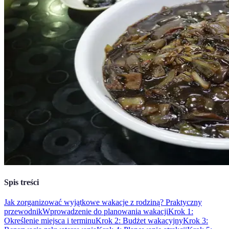
Spis treści
Jak zorganizować wyjątkowe wakacje z rodziną? Praktyczny
przewodnik
Wprowadzenie do planowania wakacji
Krok 1:
Określenie miejsca i terminu
Krok 2: Budżet wakacyjny
Krok 3: