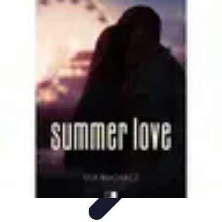
Zabawa i Rozrywka
Imprezy i Przyjęcia
Zabawy dla dzieci
Zabawy na świeżym
powietrzu
Organizacja imprez
Zabawy i Gry
Zabawa i Rozrywka