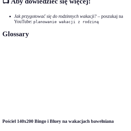
📺 Aby dowiedzieć się więcej:
Jak przygotować się do rodzinnych wakacji?
– poszukaj na
YouTube:
planowanie wakacji z rodziną
Glossary
Terme
Définition
Środki finansowe przeznaczone na określony
Budżet
cel, w tym przypadku na wakacje.
Zakwaterowanie
Miejsce, w którym nocujemy podczas podróży.
Różnorodne aktywności i miejsca, które warto
Atrakcje
odwiedzić podczas wakacji.
Pościel 140x200 Bingo i Bluey na wakacjach bawełniana