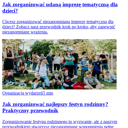
Jak zorganizować udaną imprezę tematyczną dla
dzieci?
Chcesz zorganizować niezapomnianą imprezę tematyczną dla
dzieci? Zobacz nasz przewodnik krok po kroku, aby zapewnić
niezapomniane wrażenia.
Organizacja wydarzeń
5
min
Jak zorganizować najlepszy festyn rodzinny?
Praktyczny przewodnik
Zorganizowanie festynu rodzinnego to wyzwanie, ale z naszym
przewodnikiem stworzysz niezapomniane wspomnienia pełne