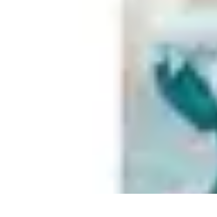
Zabawa i Rozrywka
Imprezy i Przyjęcia
Zabawy dla dzieci
Zabawy na świeżym powietrzu
Zabawa i Rozrywka