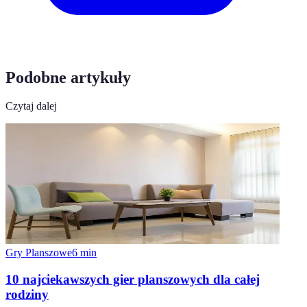
Podobne artykuły
Czytaj dalej
Gry Planszowe
6
min
10 najciekawszych gier planszowych dla całej
rodziny