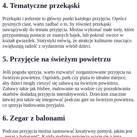
4. Tematyczne przekąski
Przekąski i jedzenie to główny punkt każdego przyjęcia. Oprócz
pysznych ciast, warto zadbać o to, by również przekąski
nawiązywały do tematu przyjęcia. Można wykonać małe torty, które
przypominają postacie ze znanych bajek, lub pokroić owoce w
kształt gwiazdek. Statystyki mówią, że atrakcje kulinarne znacząco
zwiększają radość z wydarzenia wśród dzieci.
5. Przyjęcie na świeżym powietrzu
Jeśli pogoda sprzyja, warto rozważyć zorganizowanie przyjęcia na
świeżym powietrzu. Ogródek, park czy plaża to idealne miejsce,
aby dzieci mogły cieszyć się zabawą na świeżym powietrzu.
Zabawy takie jak frisbee, malowanie na wodzie czy poszukiwania
skarbów dodadzą przyjęciu interaktywności. Dzieciom znacznie
łatwiej jest także się integrować podczas gier na świeżym powietrzu,
co sprzyja budowaniu przyjaźni.
6. Zegar z balonami
Podczas przyjęcia można zastosować kreatywny pomysł, jakim jest
„zegar z balonami”. Każda godzina przyjęcia wiąże się z inną