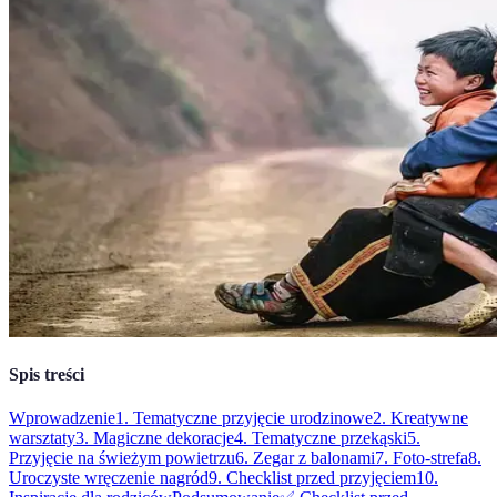
Spis treści
Wprowadzenie
1. Tematyczne przyjęcie urodzinowe
2. Kreatywne
warsztaty
3. Magiczne dekoracje
4. Tematyczne przekąski
5.
Przyjęcie na świeżym powietrzu
6. Zegar z balonami
7. Foto-strefa
8.
Uroczyste wręczenie nagród
9. Checklist przed przyjęciem
10.