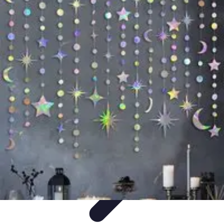
Zabawa i Rozrywka
Imprezy i Przyjęcia
Zabawy dla dzieci
Zabawy na świeżym
powietrzu
Organizacja imprez
Zabawy i Gry
Zabawa i Rozrywka