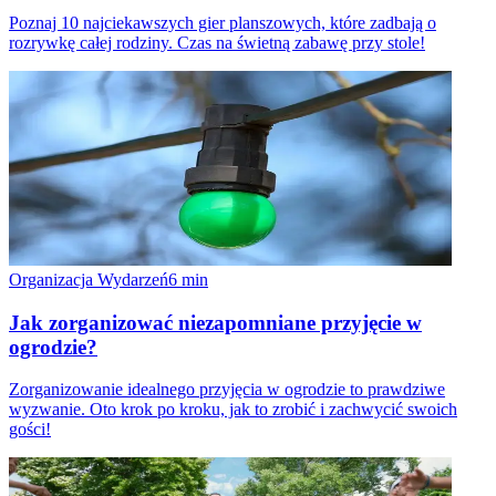
Poznaj 10 najciekawszych gier planszowych, które zadbają o
rozrywkę całej rodziny. Czas na świetną zabawę przy stole!
Organizacja Wydarzeń
6
min
Jak zorganizować niezapomniane przyjęcie w
ogrodzie?
Zorganizowanie idealnego przyjęcia w ogrodzie to prawdziwe
wyzwanie. Oto krok po kroku, jak to zrobić i zachwycić swoich
gości!