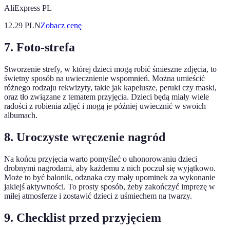
AliExpress PL
12.29
PLN
Zobacz cenę
7. Foto-strefa
Stworzenie strefy, w której dzieci mogą robić śmieszne zdjęcia, to
świetny sposób na uwiecznienie wspomnień. Można umieścić
różnego rodzaju rekwizyty, takie jak kapelusze, peruki czy maski,
oraz tło związane z tematem przyjęcia. Dzieci będą miały wiele
radości z robienia zdjęć i mogą je później uwiecznić w swoich
albumach.
8. Uroczyste wręczenie nagród
Na końcu przyjęcia warto pomyśleć o uhonorowaniu dzieci
drobnymi nagrodami, aby każdemu z nich poczuł się wyjątkowo.
Może to być balonik, odznaka czy mały upominek za wykonanie
jakiejś aktywności. To prosty sposób, żeby zakończyć imprezę w
miłej atmosferze i zostawić dzieci z uśmiechem na twarzy.
9. Checklist przed przyjęciem