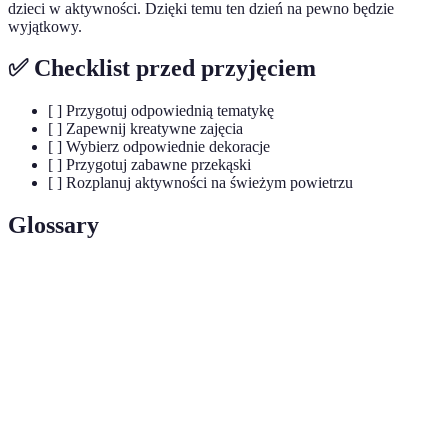
dzieci w aktywności. Dzięki temu ten dzień na pewno będzie
wyjątkowy.
✅ Checklist przed przyjęciem
[ ] Przygotuj odpowiednią tematykę
[ ] Zapewnij kreatywne zajęcia
[ ] Wybierz odpowiednie dekoracje
[ ] Przygotuj zabawne przekąski
[ ] Rozplanuj aktywności na świeżym powietrzu
Glossary
Terme
Définition
Tematyczne
Urodziny z określonym motywem, często
przyjęcie
związanym z bajkami lub filmami.
Miejsce, gdzie dzieci robią zdjęcia z rekwizytami
Foto-strefa
podczas przyjęcia.