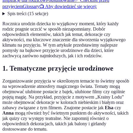
Inspiracje dla rodziców
Podsumowanie
✅ Checklist przed
przyjęciem
Glossary
📺 Aby dowiedzieć się więcej:
Spis treści
(
15
sekcje
)
Rocznica urodzin dziecka to wyjątkowy moment, który każdy
rodzic pragnie uczcić w sposób niezapomniany. Dobór
odpowiednich elementów, takich jak temat, dekoracje czy
aktywności, ma kluczowe znaczenie dla stworzenia wyjątkowego
klimatu na przyjęciu. W tym artykule przedstawimy najlepsze
pomysły na bajkowe przyjęcie urodzinowe dla dzieci, które
zachwycą zarówno najmłodszych, jak i ich rodziców.
1. Tematyczne przyjęcie urodzinowe
Zorganizowanie przyjęcia w określonym temacie to świetny sposób
na wprowadzenie atmosfery magicznego świata. Tematy mogą
obejmować ulubione postacie z bajek, ulubione filmy czy ogólnie
pojętą magię. Na przykład, przyjęcie z motywem „Krainy Lodu”
może obejmować dekoracje w kolorach niebieskim i białym oraz
zabawy związane z tym filmem. Znajome postacie jak
Elsa
czy
Anna
mogą również być świetnym punktem do aktywności, takich
jak quizy czy występy teatralne. Nie zapomnij również o
odpowiednich dekoracjach, takich jak balony i girlandy
dostosowane do tematu.