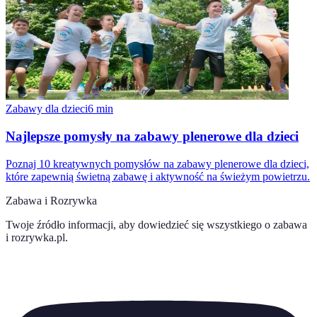
Zabawy dla dzieci
6
min
Najlepsze pomysły na zabawy plenerowe dla dzieci
Poznaj 10 kreatywnych pomysłów na zabawy plenerowe dla dzieci,
które zapewnią świetną zabawę i aktywność na świeżym powietrzu.
Zabawa i Rozrywka
Twoje źródło informacji, aby dowiedzieć się wszystkiego o
zabawa
i rozrywka.pl
.