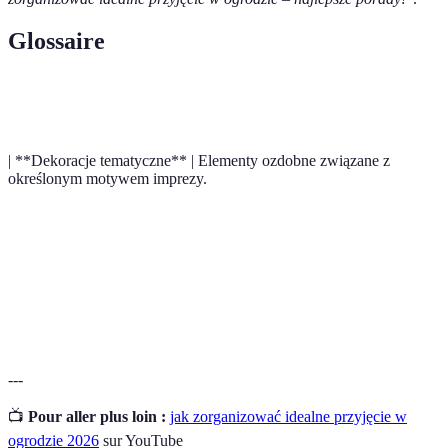
Glossaire
Terme
Définition
| **Dekoracje tematyczne** | Elementy ozdobne związane z
określonym motywem imprezy.
Strefy
Wydzielone miejsca w przestrzeni, zapewniające
relaksu
komfort i możliwość odpoczynku.
Środki odstraszające owady, używane dla poprawy
Repellenty
komfortu na świeżym powietrzu.
---
📺
Pour aller plus loin :
jak zorganizować idealne przyjęcie w
ogrodzie 2026
sur YouTube