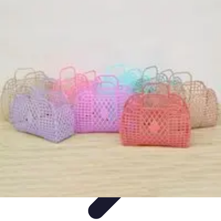
Zabawa i Rozrywka
Imprezy i Przyjęcia
Zabawy dla dzieci
Zabawy na świeżym
powietrzu
Organizacja imprez
Zabawy i Gry
Zabawa i Rozrywka