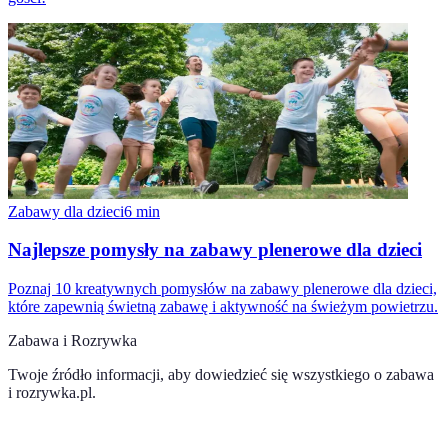
Zabawy dla dzieci
6
min
Najlepsze pomysły na zabawy plenerowe dla dzieci
Poznaj 10 kreatywnych pomysłów na zabawy plenerowe dla dzieci,
które zapewnią świetną zabawę i aktywność na świeżym powietrzu.
Zabawa i Rozrywka
Twoje źródło informacji, aby dowiedzieć się wszystkiego o
zabawa
i rozrywka.pl
.