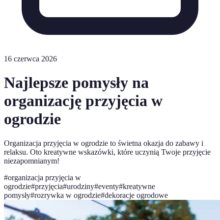
16 czerwca 2026
Najlepsze pomysły na
organizację przyjęcia w
ogrodzie
Organizacja przyjęcia w ogrodzie to świetna okazja do zabawy i
relaksu. Oto kreatywne wskazówki, które uczynią Twoje przyjęcie
niezapomnianym!
#
organizacja przyjęcia w
ogrodzie
#
przyjęcia
#
urodziny
#
eventy
#
kreatywne
pomysły
#
rozrywka w ogrodzie
#
dekoracje ogrodowe