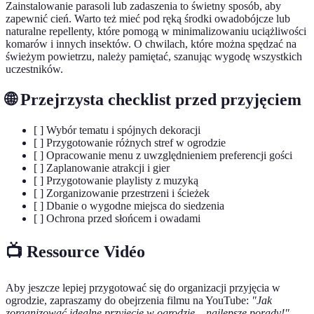
Zainstalowanie parasoli lub zadaszenia to świetny sposób, aby
zapewnić cień. Warto też mieć pod ręką środki owadobójcze lub
naturalne repellenty, które pomogą w minimalizowaniu uciążliwości
komarów i innych insektów. O chwilach, które można spędzać na
świeżym powietrzu, należy pamiętać, szanując wygodę wszystkich
uczestników.
🌐 Przejrzysta checklist przed przyjęciem
[ ] Wybór tematu i spójnych dekoracji
[ ] Przygotowanie różnych stref w ogrodzie
[ ] Opracowanie menu z uwzględnieniem preferencji gości
[ ] Zaplanowanie atrakcji i gier
[ ] Przygotowanie playlisty z muzyką
[ ] Zorganizowanie przestrzeni i ścieżek
[ ] Dbanie o wygodne miejsca do siedzenia
[ ] Ochrona przed słońcem i owadami
📺 Ressource Vidéo
Aby jeszcze lepiej przygotować się do organizacji przyjęcia w
ogrodzie, zapraszamy do obejrzenia filmu na YouTube:
"Jak
zorganizować idealne przyjęcie w ogrodzie – najlepsze porady!"
.