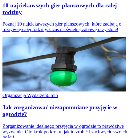
10 najciekawszych gier planszowych dla całej
rodziny
Poznaj 10 najciekawszych gier planszowych, które zadbają o
rozrywkę całej rodziny. Czas na świetną zabawę przy stole!
Organizacja Wydarzeń
6
min
Jak zorganizować niezapomniane przyjęcie w
ogrodzie?
Zorganizowanie idealnego przyjęcia w ogrodzie to prawdziwe
wyzwanie. Oto krok po kroku, jak to zrobić i zachwycić swoich
gości!