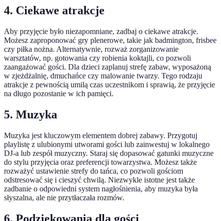
4. Ciekawe atrakcje
Aby przyjęcie było niezapomniane, zadbaj o ciekawe atrakcje.
Możesz zaproponować gry plenerowe, takie jak badmington, frisbee
czy piłka nożna. Alternatywnie, rozważ zorganizowanie
warsztatów, np. gotowania czy robienia koktajli, co pozwoli
zaangażować gości. Dla dzieci zaplanuj strefę zabaw, wyposażoną
w zjeżdżalnię, dmuchańce czy malowanie twarzy. Tego rodzaju
atrakcje z pewnością umilą czas uczestnikom i sprawią, że przyjęcie
na długo pozostanie w ich pamięci.
5. Muzyka
Muzyka jest kluczowym elementem dobrej zabawy. Przygotuj
playlistę z ulubionymi utworami gości lub zainwestuj w lokalnego
DJ-a lub zespół muzyczny. Staraj się dopasować gatunki muzyczne
do stylu przyjęcia oraz preferencji towarzystwa. Możesz także
rozważyć ustawienie strefy do tańca, co pozwoli gościom
odstresować się i cieszyć chwilą. Niezwykle istotne jest także
zadbanie o odpowiedni system nagłośnienia, aby muzyka była
słyszalna, ale nie przytłaczała rozmów.
6. Podziękowania dla gości