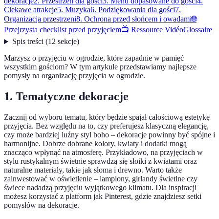
dekoracje
2. Przestrzeń dla gości
3. Menu dopasowane do gości
4.
Ciekawe atrakcje
5. Muzyka
6. Podziękowania dla gości
7.
Organizacja przestrzeni
8. Ochrona przed słońcem i owadami
🌐
Przejrzysta checklist przed przyjęciem
📺 Ressource Vidéo
Glossaire
Spis treści
(
12
sekcje
)
Marzysz o przyjęciu w ogrodzie, które zapadnie w pamięć
wszystkim gościom? W tym artykule przedstawiamy najlepsze
pomysły na organizację przyjęcia w ogrodzie.
1. Tematyczne dekoracje
Zacznij od wyboru tematu, który będzie spajał całościową estetykę
przyjęcia. Bez względu na to, czy preferujesz klasyczną elegancję,
czy może bardziej luźny styl boho – dekoracje powinny być spójne i
harmonijne. Dobrze dobrane kolory, kwiaty i dodatki mogą
znacząco wpłynąć na atmosferę. Przykładowo, na przyjęciach w
stylu rustykalnym świetnie sprawdzą się słoiki z kwiatami oraz
naturalne materiały, takie jak słoma i drewno. Warto także
zainwestować w oświetlenie – lampiony, girlandy świetlne czy
świece nadadzą przyjęciu wyjątkowego klimatu. Dla inspiracji
możesz korzystać z platform jak Pinterest, gdzie znajdziesz setki
pomysłów na dekoracje.