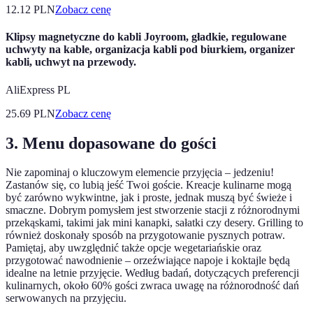
12.12
PLN
Zobacz cenę
Klipsy magnetyczne do kabli Joyroom, gładkie, regulowane
uchwyty na kable, organizacja kabli pod biurkiem, organizer
kabli, uchwyt na przewody.
AliExpress PL
25.69
PLN
Zobacz cenę
3. Menu dopasowane do gości
Nie zapominaj o kluczowym elemencie przyjęcia – jedzeniu!
Zastanów się, co lubią jeść Twoi goście. Kreacje kulinarne mogą
być zarówno wykwintne, jak i proste, jednak muszą być świeże i
smaczne. Dobrym pomysłem jest stworzenie stacji z różnorodnymi
przekąskami, takimi jak mini kanapki, sałatki czy desery. Grilling to
również doskonały sposób na przygotowanie pysznych potraw.
Pamiętaj, aby uwzględnić także opcje wegetariańskie oraz
przygotować nawodnienie – orzeźwiające napoje i koktajle będą
idealne na letnie przyjęcie. Według badań, dotyczących preferencji
kulinarnych, około 60% gości zwraca uwagę na różnorodność dań
serwowanych na przyjęciu.