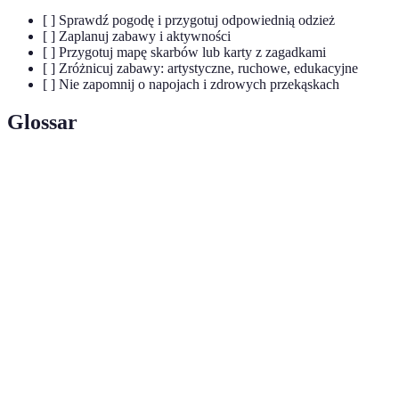
[ ] Sprawdź pogodę i przygotuj odpowiednią odzież
[ ] Zaplanuj zabawy i aktywności
[ ] Przygotuj mapę skarbów lub karty z zagadkami
[ ] Zróżnicuj zabawy: artystyczne, ruchowe, edukacyjne
[ ] Nie zapomnij o napojach i zdrowych przekąskach
Glossar
Terme
Définition
Aktywność mająca na celu dostarczenie
Zabawa
przyjemności i radości.
Park
Miejsce oferujące różnorodne atrakcje rekreacyjne
rozrywki
dla dzieci i dorosłych.
Zdolność do tworzenia i wymyślania nowych
Kreatywność
pomysłów oraz rozwiązań.