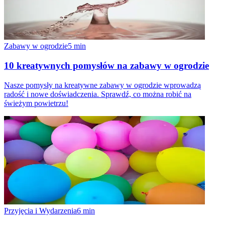
Zabawy w ogrodzie
5
min
10 kreatywnych pomysłów na zabawy w ogrodzie
Nasze pomysły na kreatywne zabawy w ogrodzie wprowadzą
radość i nowe doświadczenia. Sprawdź, co można robić na
świeżym powietrzu!
Przyjęcia i Wydarzenia
6
min