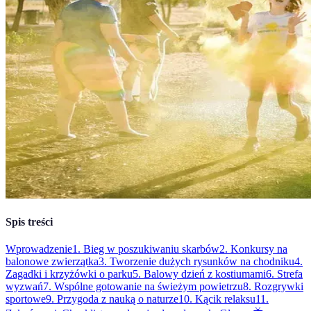
Spis treści
Wprowadzenie
1. Bieg w poszukiwaniu skarbów
2. Konkursy na
balonowe zwierzątka
3. Tworzenie dużych rysunków na chodniku
4.
Zagadki i krzyżówki o parku
5. Balowy dzień z kostiumami
6. Strefa
wyzwań
7. Wspólne gotowanie na świeżym powietrzu
8. Rozgrywki
sportowe
9. Przygoda z nauką o naturze
10. Kącik relaksu
11.