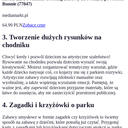
Bunnie (77047)
mediamarkt.pl
64.99
PLN
Zobacz cenę
3. Tworzenie dużych rysunków na
chodniku
Chwyć kredy i pozwól dzieciom na artystyczne szaleństwo!
Rysowanie na chodniku pozwala dzieciom wyrazić swoją
kreatywność. Możesz zorganizować tematyczny warsztat, gdzie
każde dziecko narysuje coś, co kojarzy mu się z parkiem rozrywki.
Artystyczne zabawy rozwijają zdolności manualne oraz
wyobraźnię, a także wspierają wyrażanie emocji. Pamiętaj, że
ważne jest, aby zapewnić dzieciom przyjazne materiały, które są
łatwe do usunięcia, aby nie zanieczyścić przestrzeni publicznej.
4. Zagadki i krzyżówki o parku
Zabawy umysłowe w formie zagadek czy krzyżówek to świetny
sposób na zabawę z dziećmi, które potrafią już czytać. Przygotuj
karty z zagadkami lub krzyżówkami dotyczącymi atrakcji w parku.