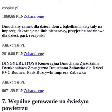
zooplus.pl
1069.66
PLN
Zobacz cenę
Dmuchany zamek dla dzieci, dom z bąbelkami, artykuły na
imprezę, dekoracje na ślub plenerowy, przyjęcie urodzinowe
dla dzieci, park rozrywki
AliExpress PL
2816.00
PLN
Zobacz cenę
DINGYURUITOYS Komercyjna Dmuchana Zjeżdżalnia
Dwukanałowa Zewnętrzna Dmuchana Zabawka dla Dzieci
PVC Bouncer Park Rozrywki Impreza Zabawka
AliExpress PL
8671.59
PLN
Zobacz cenę
7. Wspólne gotowanie na świeżym
powietrzu