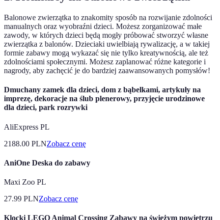
Balonowe zwierzątka to znakomity sposób na rozwijanie zdolności
manualnych oraz wyobraźni dzieci. Możesz zorganizować małe
zawody, w których dzieci będą mogły próbować stworzyć własne
zwierzątka z balonów. Dzieciaki uwielbiają rywalizację, a w takiej
formie zabawy mogą wykazać się nie tylko kreatywnością, ale też
zdolnościami społecznymi. Możesz zaplanować różne kategorie i
nagrody, aby zachęcić je do bardziej zaawansowanych pomysłów!
Dmuchany zamek dla dzieci, dom z bąbelkami, artykuły na
imprezę, dekoracje na ślub plenerowy, przyjęcie urodzinowe
dla dzieci, park rozrywki
AliExpress PL
2188.00
PLN
Zobacz cenę
AniOne Deska do zabawy
Maxi Zoo PL
27.99
PLN
Zobacz cenę
Klocki LEGO Animal Crossing Zabawy na świeżym powietrzu