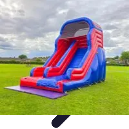
Zabawa i Rozrywka
Imprezy i Przyjęcia
Zabawy dla dzieci
Zabawy na świeżym
powietrzu
Organizacja imprez
Zabawy i Gry
Zabawa i Rozrywka