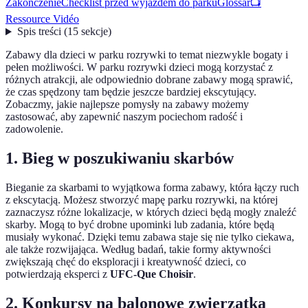
Zakończenie
Checklist przed wyjazdem do parku
Glossar
📺
Ressource Vidéo
Spis treści
(
15
sekcje
)
Zabawy dla dzieci w parku rozrywki to temat niezwykle bogaty i
pełen możliwości. W parku rozrywki dzieci mogą korzystać z
różnych atrakcji, ale odpowiednio dobrane zabawy mogą sprawić,
że czas spędzony tam będzie jeszcze bardziej ekscytujący.
Zobaczmy, jakie najlepsze pomysły na zabawy możemy
zastosować, aby zapewnić naszym pociechom radość i
zadowolenie.
1. Bieg w poszukiwaniu skarbów
Bieganie za skarbami to wyjątkowa forma zabawy, która łączy ruch
z ekscytacją. Możesz stworzyć mapę parku rozrywki, na której
zaznaczysz różne lokalizacje, w których dzieci będą mogły znaleźć
skarby. Mogą to być drobne upominki lub zadania, które będą
musiały wykonać. Dzięki temu zabawa staje się nie tylko ciekawa,
ale także rozwijająca. Według badań, takie formy aktywności
zwiększają chęć do eksploracji i kreatywność dzieci, co
potwierdzają eksperci z
UFC-Que Choisir
.
2. Konkursy na balonowe zwierzątka