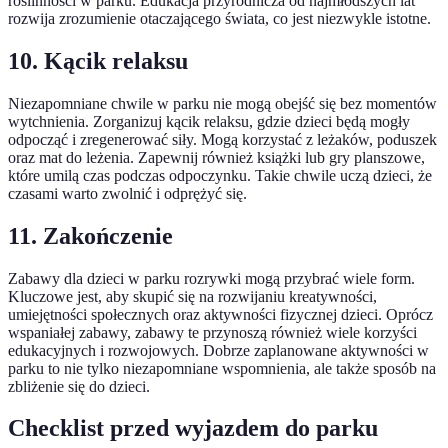
roślinności w parku. Edukacja przyrodnicza od najmłodszych lat
rozwija zrozumienie otaczającego świata, co jest niezwykle istotne.
10. Kącik relaksu
Niezapomniane chwile w parku nie mogą obejść się bez momentów
wytchnienia. Zorganizuj kącik relaksu, gdzie dzieci będą mogły
odpocząć i zregenerować siły. Mogą korzystać z leżaków, poduszek
oraz mat do leżenia. Zapewnij również książki lub gry planszowe,
które umilą czas podczas odpoczynku. Takie chwile uczą dzieci, że
czasami warto zwolnić i odprężyć się.
11. Zakończenie
Zabawy dla dzieci w parku rozrywki mogą przybrać wiele form.
Kluczowe jest, aby skupić się na rozwijaniu kreatywności,
umiejętności społecznych oraz aktywności fizycznej dzieci. Oprócz
wspaniałej zabawy, zabawy te przynoszą również wiele korzyści
edukacyjnych i rozwojowych. Dobrze zaplanowane aktywności w
parku to nie tylko niezapomniane wspomnienia, ale także sposób na
zbliżenie się do dzieci.
Checklist przed wyjazdem do parku