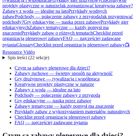
rywalizacja i współpraca
Przykłady gier drużynowych
Kreatywne
projekty plastyczne w naturze
Jak zorganizować kreatywną zabawę?
Zabawy z wodą — idealne na lato
Przykłady wodnych
zabaw
Podchody — połączenie zabawy z przygodą
Jak przygotować
podchody?
Gry edukacyjne — nauka przez zabawę
Przykłady gier
edukacyjnych
Zabawy tematyczne — każdy pomysł ma
znaczenie
Przykłady zabaw o różnych tematach
Checklist przed
organizacją plenerowej zabawy
FAQ — najczęściej zadawane
pytania
Glossary
Checklist przed organizacją plenerowej zabawy
📺
Ressource Vidéo
Spis treści
(
22
sekcje
)
Czym są zabawy plenerowe dla dzieci?
Zabawy ruchowe — świetny sposób na aktywność
Gry drużynowe — rywalizacja i współpraca
Kreatywne projekty plastyczne w naturze
Zabawy z wodą — idealne na lato
Podchody — połączenie zabawy z przygodą
Gry edukacyjne — nauka przez zabawę
Zabawy tematyczne — każdy pomysł ma znaczenie
Przykłady zabaw z wykorzystaniem materiałów naturalnych
Checklist przed organizacją plenerowej zabawy
FAQ — najczęściej zadawane pytania
Czym są zabawy plenerowe dla dzieci?