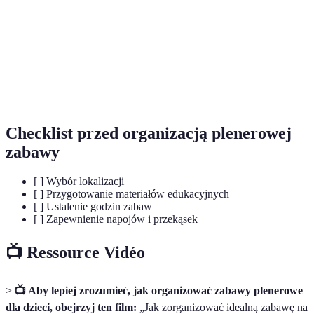
Zabawy
Aktywności angażujące ruch fizyczny dzieci,
ruchowe
pomagające w rozwoju ich kondycji.
Zabawy
Gry i aktywności mające na celu wzbogacenie
edukacyjne
wiedzy dzieci w formie zabawy.
Checklist przed organizacją plenerowej
zabawy
[ ] Wybór lokalizacji
[ ] Przygotowanie materiałów edukacyjnych
[ ] Ustalenie godzin zabaw
[ ] Zapewnienie napojów i przekąsek
📺 Ressource Vidéo
>
📺 Aby lepiej zrozumieć, jak organizować zabawy plenerowe
dla dzieci, obejrzyj ten film:
„Jak zorganizować idealną zabawę na