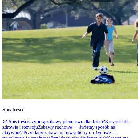
Spis treści
📜 Spis treści
Czym są zabawy plenerowe dla dzieci?
Korzyści dla
zdrowia i rozwoju
Zabawy ruchowe — świetny sposób na
aktywność
Przykłady zabaw ruchowych
Gry drużynowe —