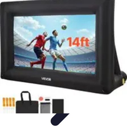
Zabawa i Rozrywka
Imprezy i Przyjęcia
Zabawy dla dzieci
Zabawy na świeżym
powietrzu
Organizacja imprez
Zabawy i Gry
Zabawa i Rozrywka