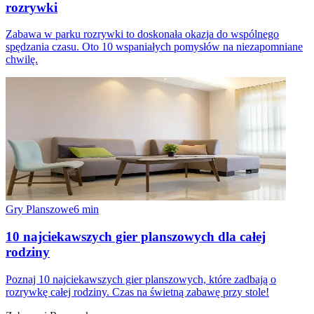
rozrywki
Zabawa w parku rozrywki to doskonała okazja do wspólnego
spędzania czasu. Oto 10 wspaniałych pomysłów na niezapomniane
chwilę.
Gry Planszowe
6
min
10 najciekawszych gier planszowych dla całej
rodziny
Poznaj 10 najciekawszych gier planszowych, które zadbają o
rozrywkę całej rodziny. Czas na świetną zabawę przy stole!