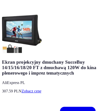
Ekran projekcyjny dmuchany SucceBuy
14/15/16/18/20 FT z dmuchawą 120W do kina
plenerowego i imprez tematycznych
AliExpress PL
307.59
PLN
Zobacz cenę