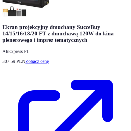
Ekran projekcyjny dmuchany SucceBuy
14/15/16/18/20 FT z dmuchawą 120W do kina
plenerowego i imprez tematycznych
AliExpress PL
307.59
PLN
Zobacz cenę