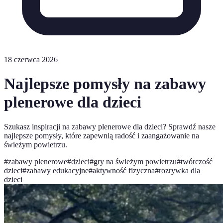
18 czerwca 2026
Najlepsze pomysły na zabawy
plenerowe dla dzieci
Szukasz inspiracji na zabawy plenerowe dla dzieci? Sprawdź nasze
najlepsze pomysły, które zapewnią radość i zaangażowanie na
świeżym powietrzu.
#
zabawy plenerowe
#
dzieci
#
gry na świeżym powietrzu
#
twórczość
dzieci
#
zabawy edukacyjne
#
aktywność fizyczna
#
rozrywka dla
dzieci