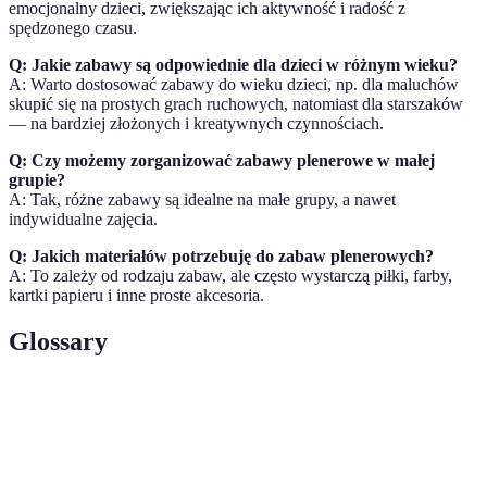
emocjonalny dzieci, zwiększając ich aktywność i radość z
spędzonego czasu.
Q: Jakie zabawy są odpowiednie dla dzieci w różnym wieku?
A: Warto dostosować zabawy do wieku dzieci, np. dla maluchów
skupić się na prostych grach ruchowych, natomiast dla starszaków
— na bardziej złożonych i kreatywnych czynnościach.
Q: Czy możemy zorganizować zabawy plenerowe w małej
grupie?
A: Tak, różne zabawy są idealne na małe grupy, a nawet
indywidualne zajęcia.
Q: Jakich materiałów potrzebuję do zabaw plenerowych?
A: To zależy od rodzaju zabaw, ale często wystarczą piłki, farby,
kartki papieru i inne proste akcesoria.
Glossary
Terme
Définition
Zabawy
Aktywności dla dzieci wykonywane na świeżym
plenerowe
powietrzu, mające na celu ich rozwój i integrację.