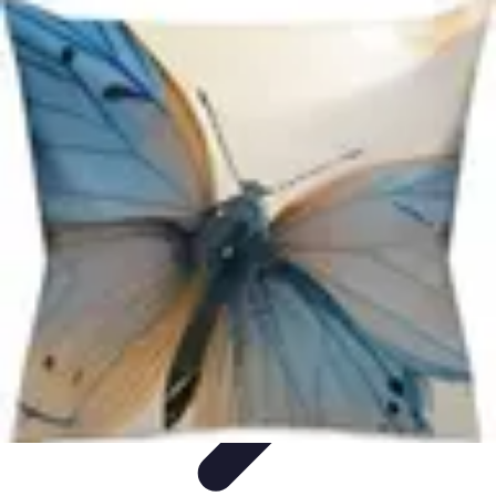
Zabawa i Rozrywka
Imprezy i Przyjęcia
Zabawy dla dzieci
Zabawy na świeżym
powietrzu
Organizacja imprez
Zabawy i Gry
Zabawa i Rozrywka