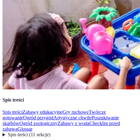
Spis treści
Spis treści
Zabawy edukacyjne
Gry ruchowe
Twórcze
gotowanie
Ogród przygód
Artystyczne chwile
Poszukiwanie
skarbów
Ogród zoologiczny
Zabawy z wodą
Checklist przed
zabawą
Glossar
Spis treści
(
11
sekcje
)