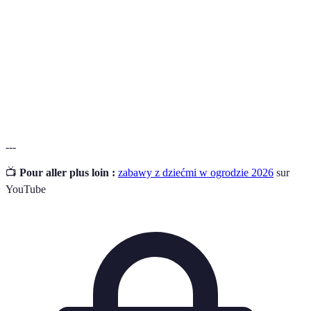
edukacyjne
poprzez naukę i odkrywanie świata.
Gry
Aktywności fizyczne, które angażują dzieci w ruch
ruchowe
i wspierają rozwój motoryczny.
Warsztaty
Zajęcia plastyczne, które rozwijają kreatywność i
artystyczne
zdolności artystyczne dzieci.
---
📺
Pour aller plus loin :
zabawy z dziećmi w ogrodzie 2026
sur
YouTube