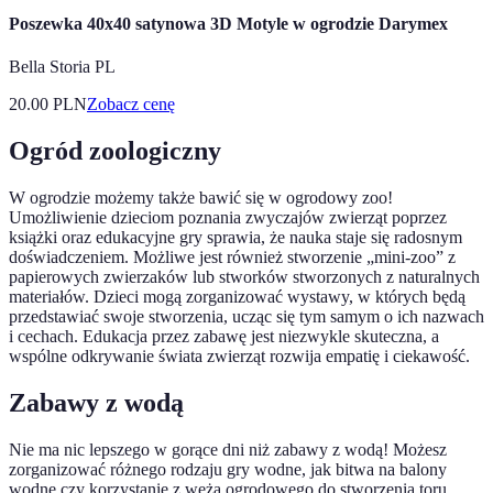
Poszewka 40x40 satynowa 3D Motyle w ogrodzie Darymex
Bella Storia PL
20.00
PLN
Zobacz cenę
Ogród zoologiczny
W ogrodzie możemy także bawić się w ogrodowy zoo!
Umożliwienie dzieciom poznania zwyczajów zwierząt poprzez
książki oraz edukacyjne gry sprawia, że nauka staje się radosnym
doświadczeniem. Możliwe jest również stworzenie „mini-zoo” z
papierowych zwierzaków lub stworków stworzonych z naturalnych
materiałów. Dzieci mogą zorganizować wystawy, w których będą
przedstawiać swoje stworzenia, ucząc się tym samym o ich nazwach
i cechach. Edukacja przez zabawę jest niezwykle skuteczna, a
wspólne odkrywanie świata zwierząt rozwija empatię i ciekawość.
Zabawy z wodą
Nie ma nic lepszego w gorące dni niż zabawy z wodą! Możesz
zorganizować różnego rodzaju gry wodne, jak bitwa na balony
wodne czy korzystanie z węża ogrodowego do stworzenia toru