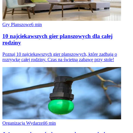
Gry Planszowe
6
min
10 najciekawszych gier planszowych dla całej
rodziny
Poznaj 10 najciekawszych gier planszowych, które zadbają o
rozrywkę całej rodziny. Czas na świetną zabawę przy stole!
Organizacja Wydarzeń
6
min