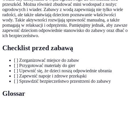
przeszkód. Można również zbudować mini wodospad z nożyc
ogrodowych i wiader. Zabawy z wodą zapewniają nie tylko wiele
radości, ale także ułatwiają dzieciom poznawanie właściwości
wody. Takie aktywności rozwijają sprawność manualną, a także
pomagają w relaksacji i odprężeniu. Pamiętajmy jednak, aby zawsze
zapewnić dzieciom odpowiednie stanowisko do zabawy oraz dbać o
ich bezpieczeństwo.
Checklist przed zabawą
[ ] Zorganizować miejsce do zabaw
[ ] Przygotować materiały do gier
[ ] Upewnić się, że dzieci noszą odpowiednie ubrania
[ ] Zapewnić napoje i zdrowe przekąski
[ ] Sprawdzić bezpieczeństwo przestrzeni do zabawy
Glossar
Terme
Définition
Zabawy
Zabawy, które rozwijają umiejętności dzieci