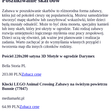
Poszukiwanie skarbów
Zabawa w poszukiwanie skarbów to różnorodna forma zabawy,
która już od pokoleń cieszy się popularnością. Możesz samodzielnie
stworzyć mapę skarbów lub zaszyfrować wskazówki, które dzieci
będą musiały odnaleźć. Może to być złota moneta, specjalny kamień
lub inny skarb, który jest ukryty w ogrodzie. Taki rodzaj zabawy
rozwija umiejętności logicznego myślenia oraz pracy zespołowej.
Dzieci uczą się również, jak ważne jest planowanie i realizacja
zadania. Warto zachęcać je do wymyślania własnych przygód i
tworzenia map dla innych członków rodziny.
Pościel 220x200 satyna 3D Motyle w ogrodzie Darymex
Bella Storia PL
203.00
PLN
Zobacz cenę
Klocki LEGO Animal Crossing Zabawy na świeżym powietrzu
Bunnie (77047)
mediamarkt.pl
64.99
PLN
Zobacz cenę