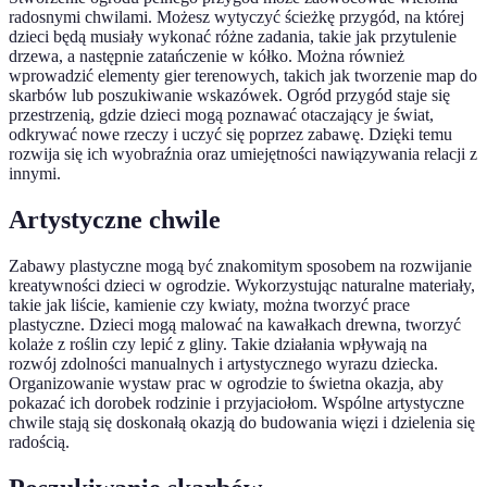
radosnymi chwilami. Możesz wytyczyć ścieżkę przygód, na której
dzieci będą musiały wykonać różne zadania, takie jak przytulenie
drzewa, a następnie zatańczenie w kółko. Można również
wprowadzić elementy gier terenowych, takich jak tworzenie map do
skarbów lub poszukiwanie wskazówek. Ogród przygód staje się
przestrzenią, gdzie dzieci mogą poznawać otaczający je świat,
odkrywać nowe rzeczy i uczyć się poprzez zabawę. Dzięki temu
rozwija się ich wyobraźnia oraz umiejętności nawiązywania relacji z
innymi.
Artystyczne chwile
Zabawy plastyczne mogą być znakomitym sposobem na rozwijanie
kreatywności dzieci w ogrodzie. Wykorzystując naturalne materiały,
takie jak liście, kamienie czy kwiaty, można tworzyć prace
plastyczne. Dzieci mogą malować na kawałkach drewna, tworzyć
kolaże z roślin czy lepić z gliny. Takie działania wpływają na
rozwój zdolności manualnych i artystycznego wyrazu dziecka.
Organizowanie wystaw prac w ogrodzie to świetna okazja, aby
pokazać ich dorobek rodzinie i przyjaciołom. Wspólne artystyczne
chwile stają się doskonałą okazją do budowania więzi i dzielenia się
radością.