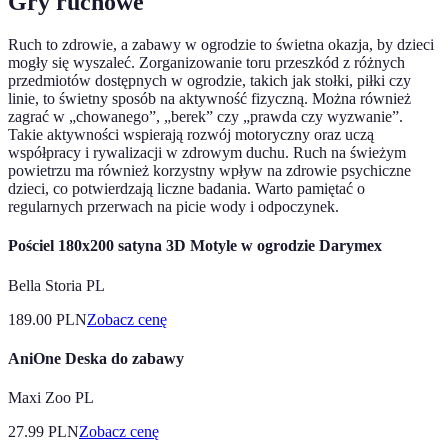
Gry ruchowe
Ruch to zdrowie, a zabawy w ogrodzie to świetna okazja, by dzieci
mogły się wyszaleć. Zorganizowanie toru przeszkód z różnych
przedmiotów dostępnych w ogrodzie, takich jak stołki, piłki czy
linie, to świetny sposób na aktywność fizyczną. Można również
zagrać w „chowanego”, „berek” czy „prawda czy wyzwanie”.
Takie aktywności wspierają rozwój motoryczny oraz uczą
współpracy i rywalizacji w zdrowym duchu. Ruch na świeżym
powietrzu ma również korzystny wpływ na zdrowie psychiczne
dzieci, co potwierdzają liczne badania. Warto pamiętać o
regularnych przerwach na picie wody i odpoczynek.
Pościel 180x200 satyna 3D Motyle w ogrodzie Darymex
Bella Storia PL
189.00
PLN
Zobacz cenę
AniOne Deska do zabawy
Maxi Zoo PL
27.99
PLN
Zobacz cenę