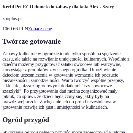
Kerbl Pet ECO domek do zabawy dla kota Alex - Szary
zooplus.pl
1069.66
PLN
Zobacz cenę
Twórcze gotowanie
Zabawy kulinarne w ogrodzie to nie tylko sposób na spędzenie
czasu, ale także na rozwijanie umiejętności kulinarnych. Wspólnie z
dziećmi możemy przygotować sałatki owocowe lub warzywne,
korzystając z produktów z własnego ogródka. Umożliwienie
dzieciom uczestniczenia w gotowaniu wzmacnia ich poczucie
niezależności i samodzielności. Warto tworzyć wspólne przepisy,
takie jak „pizza z ogrodowymi dodatkami” czy „owocowe
szaszłyki”. Po przygotowaniu dań można zorganizować mały
piknik, co sprawi, że dzieci będą czuły się, jakby były na
prawdziwej uczcie. Zachęcanie ich do prób i uczestnictwa w
gotowaniu rozwija ich gust i umiejętności w kulinariach.
Ogród przygód
Stworzenie ogrodu pełnego przygód może zaowocować wieloma