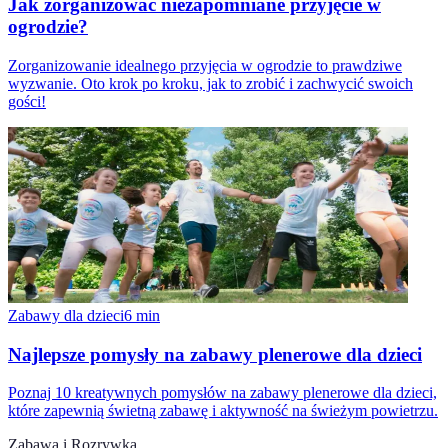
Jak zorganizować niezapomniane przyjęcie w
ogrodzie?
Zorganizowanie idealnego przyjęcia w ogrodzie to prawdziwe
wyzwanie. Oto krok po kroku, jak to zrobić i zachwycić swoich
gości!
Zabawy dla dzieci
6
min
Najlepsze pomysły na zabawy plenerowe dla dzieci
Poznaj 10 kreatywnych pomysłów na zabawy plenerowe dla dzieci,
które zapewnią świetną zabawę i aktywność na świeżym powietrzu.
Zabawa i Rozrywka