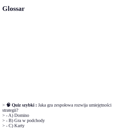
Glossar
Terme
Définition
Gry
Aktywności angażujące grupę osób do wspólnej
zespołowe
rywalizacji lub rozrywki.
Escape
Gra polegająca na rozwiązywaniu zagadek w
Room
określonym czasie, aby uciec z pokoju.
Forma zabawy polegająca na odpowiadaniu na
Quiz
pytania z różnych dziedzin.
>
🧠 Quiz szybki :
Jaka gra zespołowa rozwija umiejętności
strategii?
> - A) Domino
> - B) Gra w podchody
> - C) Karty