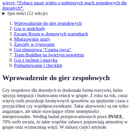
więcej: *Zobacz nasze wideo o najlepszych grach zespołowych dla
dorosłych*.
Spis treści
(
12
sekcje
)
Wprowadzenie do gier zespołowych
Gra w podchody
Escape Room w domowych warunkach
Mistrzowskie quizy
Zawody w rysowaniu
Gra planszowa "Czarna owca"
Team Building na świeżym powietrzu
Gra z ruchem i muzyką
Podsumowanie i checklist
Wprowadzenie do gier zespołowych
Gry zespołowe dla dorosłych to doskonała forma rozrywki, która
sprzyja integracji i budowaniu relacji w grupie. Z roku na rok, coraz
więcej osób poszukuje kreatywnych sposobów na spędzenie czasu z
przyjaciółmi czy współpracownikami. Takie aktywności są nie tylko
angażujące, ale także rozwijające różne umiejętności
interpersonalne. Według badań przeprowadzonych przez
INSEE
,
70% osób uważa, że takie wspólne zabawy poprawiają atmosferę w
grupie oraz wzmacniają więzi. W dalszej części artykułu