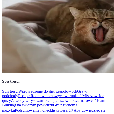
Spis treści
Spis treści
Wprowadzenie do gier zespołowych
Gra w
podchody
Escape Room w domowych warunkach
Mistrzowskie
quizy
Zawody w rysowaniu
Gra planszowa "Czarna owca"
Team
Building na świeżym powietrzu
Gra z ruchem i
muzyką
Podsumowanie i checklist
Glossar
📺 Aby dowiedzieć się