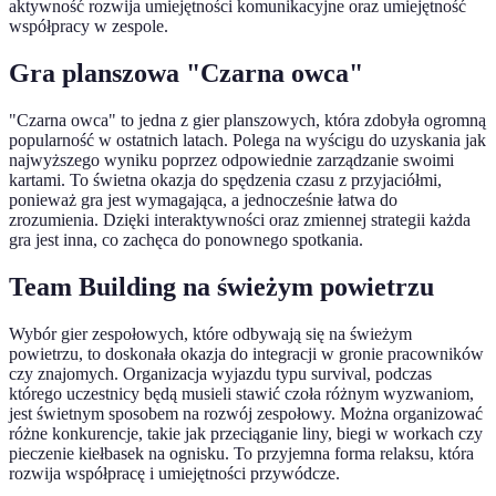
aktywność rozwija umiejętności komunikacyjne oraz umiejętność
współpracy w zespole.
Gra planszowa "Czarna owca"
"Czarna owca" to jedna z gier planszowych, która zdobyła ogromną
popularność w ostatnich latach. Polega na wyścigu do uzyskania jak
najwyższego wyniku poprzez odpowiednie zarządzanie swoimi
kartami. To świetna okazja do spędzenia czasu z przyjaciółmi,
ponieważ gra jest wymagająca, a jednocześnie łatwa do
zrozumienia. Dzięki interaktywności oraz zmiennej strategii każda
gra jest inna, co zachęca do ponownego spotkania.
Team Building na świeżym powietrzu
Wybór gier zespołowych, które odbywają się na świeżym
powietrzu, to doskonała okazja do integracji w gronie pracowników
czy znajomych. Organizacja wyjazdu typu survival, podczas
którego uczestnicy będą musieli stawić czoła różnym wyzwaniom,
jest świetnym sposobem na rozwój zespołowy. Można organizować
różne konkurencje, takie jak przeciąganie liny, biegi w workach czy
pieczenie kiełbasek na ognisku. To przyjemna forma relaksu, która
rozwija współpracę i umiejętności przywódcze.