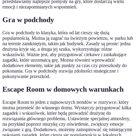
przedstawiamy najlepsze pomysły na gry, które dostarczą wielu
emocji i niezapomnianych wspomnień.
Gra w podchody
Gra w podchody to klasyka, która od lat cieszy się dużą
popularnością. Można ją zagrać na świeżym powietrzu, w parku lub
na terenie zamkniętym, takim jak budynek. Zasady są proste: jedna
drużyna kryje się, a druga jej szuka, wykorzystując różne
wskazówki. Ważne jest, aby przygotować ciekawe i zaskakujące
zagadki, które urozmaicą grę. Można również wprowadzić
dodatkowe elementy, takie jak punkty za czas czy przeszkody do
pokonania. Gra w podchody rozwija zdolności strategiczne i
pokonywanie przeszkód.
Escape Room w domowych warunkach
Escape Room to jeden z najnowszych trendów w rozrywce, który
można przenieść do własnego domu. Wystarczy przygotować kilka
zagadek i wskazówek, które będą prowadzić drużynę do
rozwiązania głównego problemu. Ustawienie specjalnej atmosfery,
na przykład poprzez muzykę czy oświetlenie, zwiększy emocje
związane z grą. Dodatkowo, możemy zainspirować się istniejącymi
pokojami zagadek, które cieszą się popularnością w lokalnych