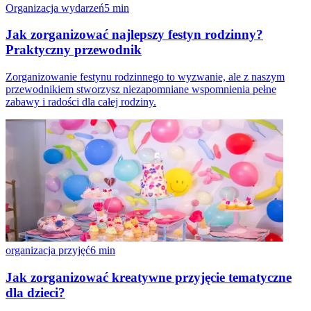
Organizacja wydarzeń
5
min
Jak zorganizować najlepszy festyn rodzinny?
Praktyczny przewodnik
Zorganizowanie festynu rodzinnego to wyzwanie, ale z naszym
przewodnikiem stworzysz niezapomniane wspomnienia pełne
zabawy i radości dla całej rodziny.
organizacja przyjęć
6
min
Jak zorganizować kreatywne przyjęcie tematyczne
dla dzieci?