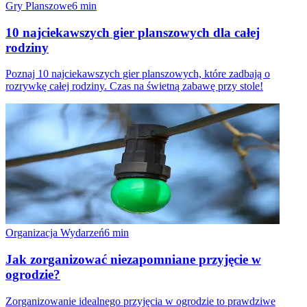
Gry Planszowe
6
min
10 najciekawszych gier planszowych dla całej
rodziny
Poznaj 10 najciekawszych gier planszowych, które zadbają o
rozrywkę całej rodziny. Czas na świetną zabawę przy stole!
Organizacja Wydarzeń
6
min
Jak zorganizować niezapomniane przyjęcie w
ogrodzie?
Zorganizowanie idealnego przyjęcia w ogrodzie to prawdziwe