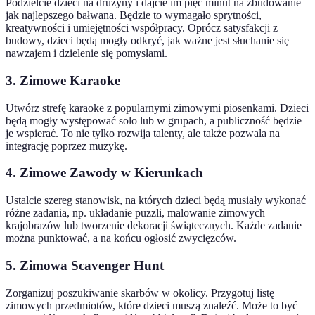
Podzielcie dzieci na drużyny i dajcie im pięć minut na zbudowanie
jak najlepszego bałwana. Będzie to wymagało sprytności,
kreatywności i umiejętności współpracy. Oprócz satysfakcji z
budowy, dzieci będą mogły odkryć, jak ważne jest słuchanie się
nawzajem i dzielenie się pomysłami.
3. Zimowe Karaoke
Utwórz strefę karaoke z popularnymi zimowymi piosenkami. Dzieci
będą mogły występować solo lub w grupach, a publiczność będzie
je wspierać. To nie tylko rozwija talenty, ale także pozwala na
integrację poprzez muzykę.
4. Zimowe Zawody w Kierunkach
Ustalcie szereg stanowisk, na których dzieci będą musiały wykonać
różne zadania, np. układanie puzzli, malowanie zimowych
krajobrazów lub tworzenie dekoracji świątecznych. Każde zadanie
można punktować, a na końcu ogłosić zwycięzców.
5. Zimowa Scavenger Hunt
Zorganizuj poszukiwanie skarbów w okolicy. Przygotuj listę
zimowych przedmiotów, które dzieci muszą znaleźć. Może to być