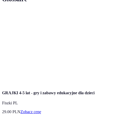
Terme
Définition
Zabawy
Aktywności zaprojektowane w celu budowania
integracyjne
relacji i współpracy w grupach.
Zdolność do wymyślania nowych i oryginalnych
Kreatywność
pomysłów, szczególnie podczas zabaw i projektów
artystycznych.
Tworzenie przedmiotów przy użyciu technik
Rękodzieło
manualnych, zazwyczaj w celach artystycznych
lub dekoracyjnych.
GRAJKI 4-5 lat - gry i zabawy edukacyjne dla dzieci
Fiszki PL
29.00
PLN
Zobacz cenę