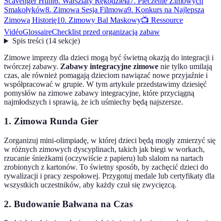
Scavenger Hunt
6. Warsztaty Rękodzieła
7. Pieczenie Zimowych
Smakołyków
8. Zimowa Sesja Filmowa
9. Konkurs na Najlepszą
Zimową Historię
10. Zimowy Bal Maskowy
📺 Ressource
Vidéo
Glossaire
Checklist przed organizacją zabaw
Spis treści
(
14
sekcje
)
Zimowe imprezy dla dzieci mogą być świetną okazją do integracji i
twórczej zabawy.
Zabawy integracyjne zimowe
nie tylko umilają
czas, ale również pomagają dzieciom nawiązać nowe przyjaźnie i
współpracować w grupie. W tym artykule przedstawimy dziesięć
pomysłów na zimowe zabawy integracyjne, które przyciągną
najmłodszych i sprawią, że ich uśmiechy będą najszersze.
1. Zimowa Runda Gier
Zorganizuj mini-olimpiadę, w której dzieci będą mogły zmierzyć się
w różnych zimowych dyscyplinach, takich jak biegi w workach,
rzucanie śnieżkami (oczywiście z papieru) lub slalom na nartach
zrobionych z kartonów. To świetny sposób, by zachęcić dzieci do
rywalizacji i pracy zespołowej. Przygotuj medale lub certyfikaty dla
wszystkich uczestników, aby każdy czuł się zwycięzcą.
2. Budowanie Bałwana na Czas