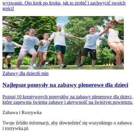
wyzwanie. Oto krok po kroku, jak to zrobić i zachwycić swoich
gości!
Zabawy dla dzieci
6
min
Najlepsze pomysły na zabawy plenerowe dla dzieci
Poznaj 10 kreatywnych pomysłów na zabawy plenerowe dla dzieci,
które zapewnią świetną zabawę i aktywność na świeżym powietrzu.
Zabawa i Rozrywka
Twoje źródło informacji, aby dowiedzieć się wszystkiego o
zabawa
i rozrywka.pl
.