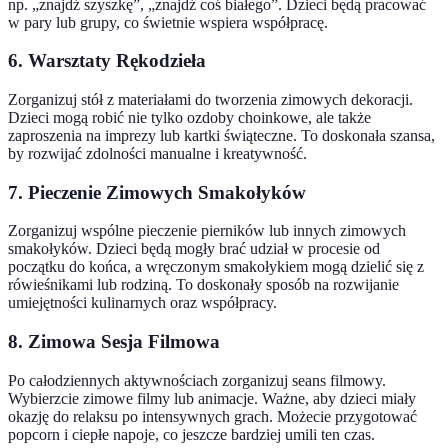
np. „znajdź szyszkę”, „znajdź coś białego”. Dzieci będą pracować
w pary lub grupy, co świetnie wspiera współpracę.
6. Warsztaty Rękodzieła
Zorganizuj stół z materiałami do tworzenia zimowych dekoracji.
Dzieci mogą robić nie tylko ozdoby choinkowe, ale także
zaproszenia na imprezy lub kartki świąteczne. To doskonała szansa,
by rozwijać zdolności manualne i kreatywność.
7. Pieczenie Zimowych Smakołyków
Zorganizuj wspólne pieczenie pierników lub innych zimowych
smakołyków. Dzieci będą mogły brać udział w procesie od
początku do końca, a wręczonym smakołykiem mogą dzielić się z
rówieśnikami lub rodziną. To doskonały sposób na rozwijanie
umiejętności kulinarnych oraz współpracy.
8. Zimowa Sesja Filmowa
Po całodziennych aktywnościach zorganizuj seans filmowy.
Wybierzcie zimowe filmy lub animacje. Ważne, aby dzieci miały
okazję do relaksu po intensywnych grach. Możecie przygotować
popcorn i ciepłe napoje, co jeszcze bardziej umili ten czas.