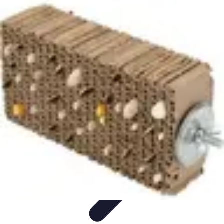
Zabawa i Rozrywka
Imprezy i Przyjęcia
Zabawy dla dzieci
Zabawy na świeżym
powietrzu
Organizacja imprez
Zabawy i Gry
Zabawa i Rozrywka