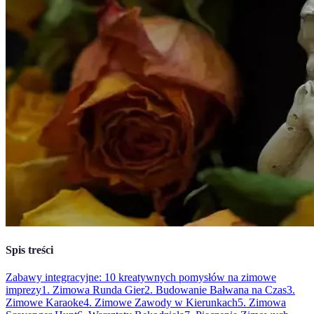
Spis treści
Zabawy integracyjne: 10 kreatywnych pomysłów na zimowe
imprezy
1. Zimowa Runda Gier
2. Budowanie Bałwana na Czas
3.
Zimowe Karaoke
4. Zimowe Zawody w Kierunkach
5. Zimowa