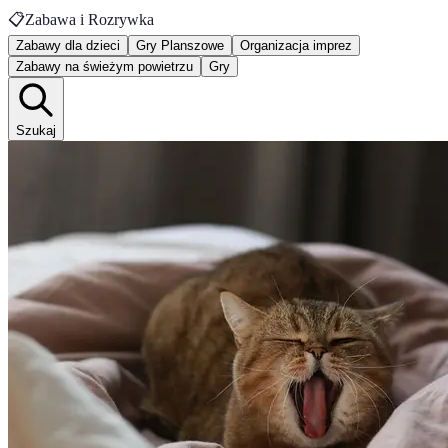
📋
Zabawa i Rozrywka
Zabawy dla dzieci
Gry Planszowe
Organizacja imprez
Zabawy na świeżym powietrzu
Gry
Szukaj