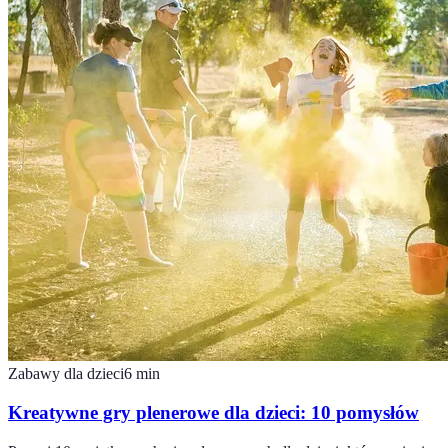
Zabawy dla dzieci
6
min
Kreatywne gry plenerowe dla dzieci: 10 pomysłów