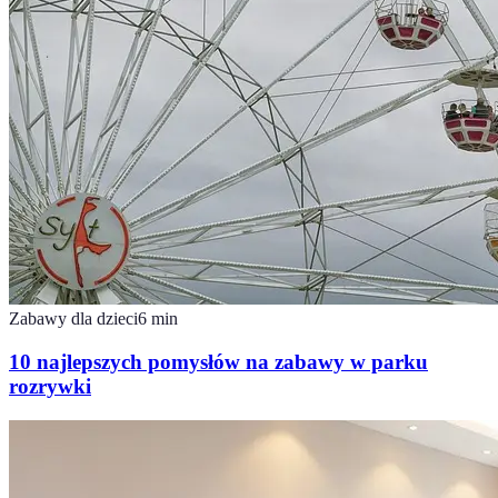
Zabawy dla dzieci
6
min
10 najlepszych pomysłów na zabawy w parku
rozrywki