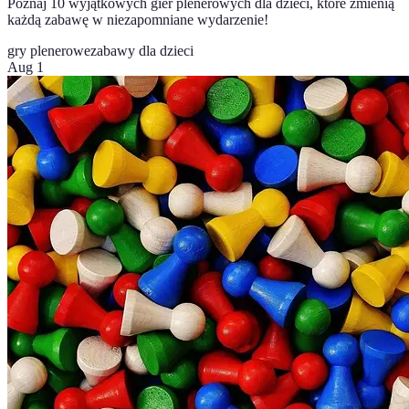
Poznaj 10 wyjątkowych gier plenerowych dla dzieci, które zmienią
każdą zabawę w niezapomniane wydarzenie!
gry plenerowe
zabawy dla dzieci
Aug 1