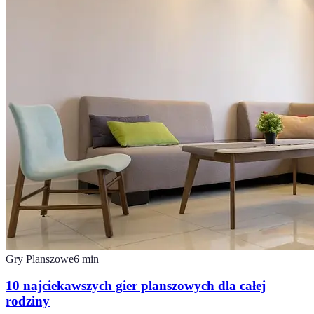
Gry Planszowe
6
min
10 najciekawszych gier planszowych dla całej
rodziny