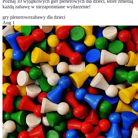
Poznaj 10 wyjątkowych gier plenerowych dla dzieci, które zmienią
każdą zabawę w niezapomniane wydarzenie!
gry plenerowe
zabawy dla dzieci
Aug 1