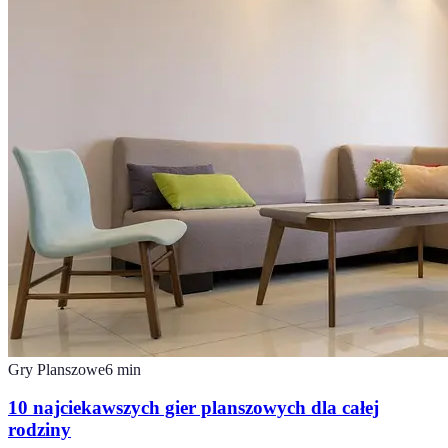
Gry Planszowe
6
min
10 najciekawszych gier planszowych dla całej
rodziny