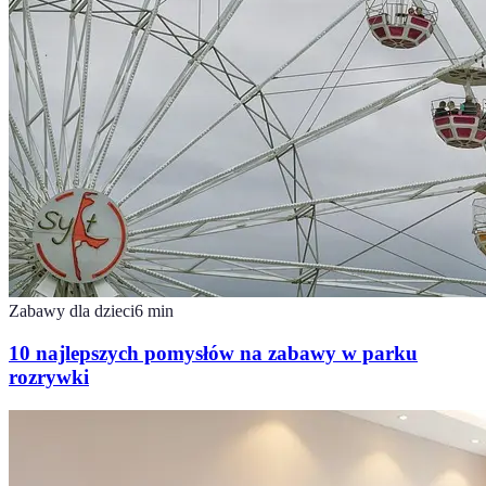
Zabawy dla dzieci
6
min
10 najlepszych pomysłów na zabawy w parku
rozrywki