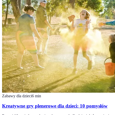
Zabawy dla dzieci
6
min
Kreatywne gry plenerowe dla dzieci: 10 pomysłów