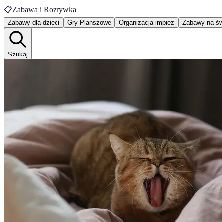
📋
Zabawa i Rozrywka
Zabawy dla dzieci
Gry Planszowe
Organizacja imprez
Zabawy na św
Szukaj