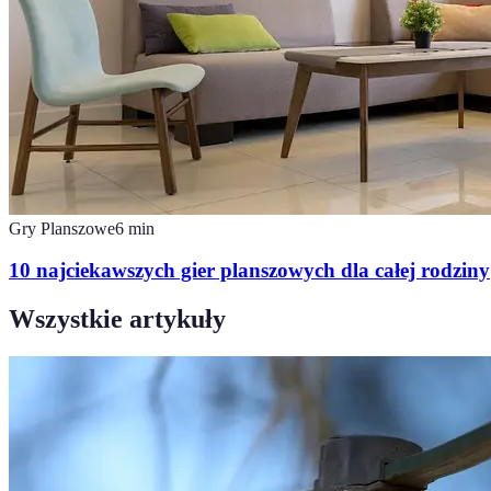
Gry Planszowe
6
min
10 najciekawszych gier planszowych dla całej rodziny
Wszystkie artykuły