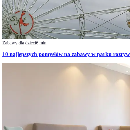
Zabawy dla dzieci
6
min
10 najlepszych pomysłów na zabawy w parku rozryw