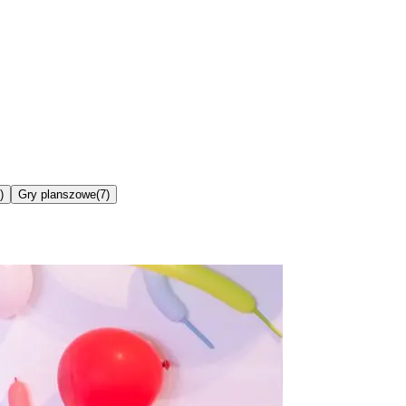
)
Gry planszowe
(
7
)