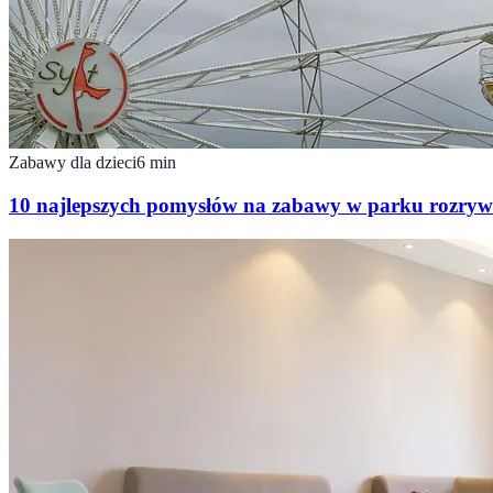
Zabawy dla dzieci
6
min
10 najlepszych pomysłów na zabawy w parku rozryw