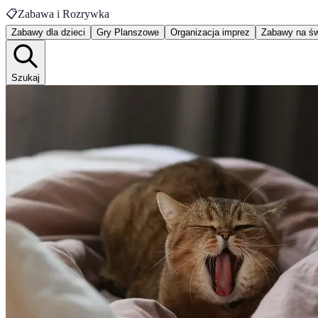
📋
Zabawa i Rozrywka
Zabawy dla dzieci
Gry Planszowe
Organizacja imprez
Zabawy na św
Szukaj