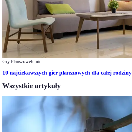
Gry Planszowe
6
min
10 najciekawszych gier planszowych dla całej rodziny
Wszystkie artykuły