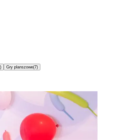
)
Gry planszowe
(
7
)