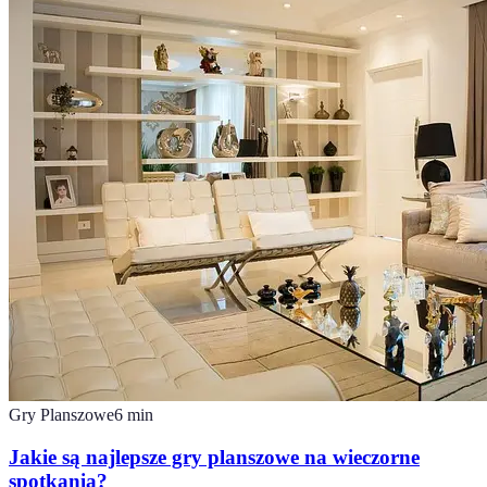
Gry Planszowe
6
min
Jakie są najlepsze gry planszowe na wieczorne
spotkania?