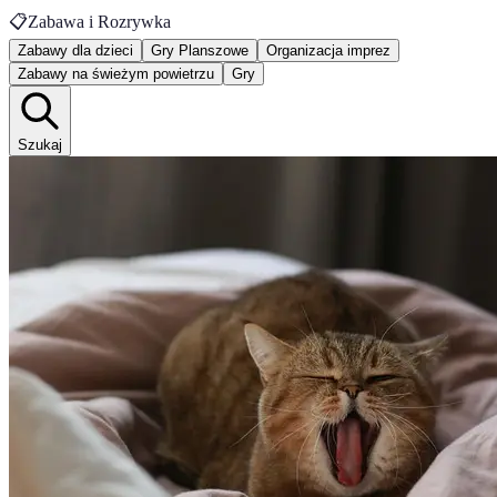
📋
Zabawa i Rozrywka
Zabawy dla dzieci
Gry Planszowe
Organizacja imprez
Zabawy na świeżym powietrzu
Gry
Szukaj