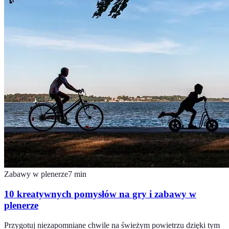
Zabawy w plenerze
7
min
10 kreatywnych pomysłów na gry i zabawy w
plenerze
Przygotuj niezapomniane chwile na świeżym powietrzu dzięki tym