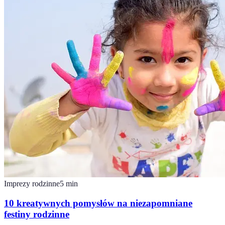
Imprezy rodzinne
5
min
10 kreatywnych pomysłów na niezapomniane
festiny rodzinne