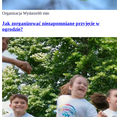
Organizacja Wydarzeń
6
min
Jak zorganizować niezapomniane przyjęcie w
ogrodzie?