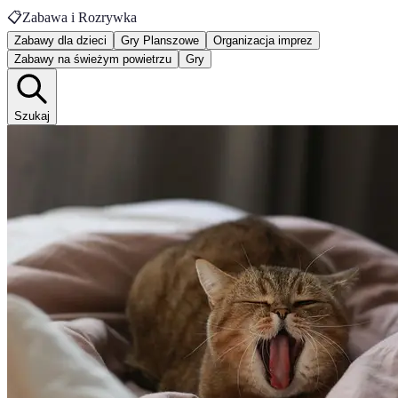
📋
Zabawa i Rozrywka
Zabawy dla dzieci
Gry Planszowe
Organizacja imprez
Zabawy na świeżym powietrzu
Gry
Szukaj