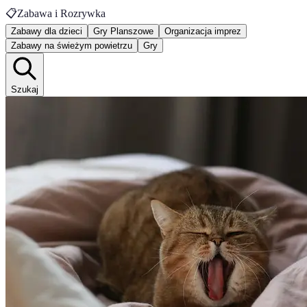
📋
Zabawa i Rozrywka
Zabawy dla dzieci
Gry Planszowe
Organizacja imprez
Zabawy na świeżym powietrzu
Gry
Szukaj