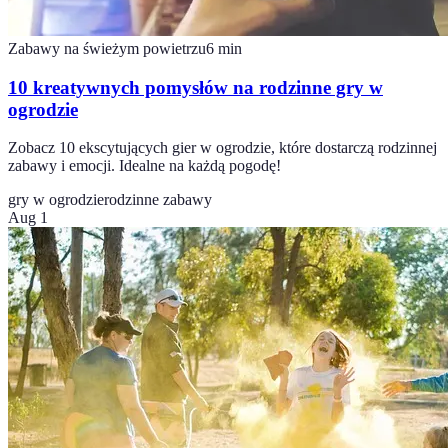
Zabawy na świeżym powietrzu
6
min
10 kreatywnych pomysłów na rodzinne gry w
ogrodzie
Zobacz 10 ekscytujących gier w ogrodzie, które dostarczą rodzinnej
zabawy i emocji. Idealne na każdą pogodę!
gry w ogrodzie
rodzinne zabawy
Aug 1