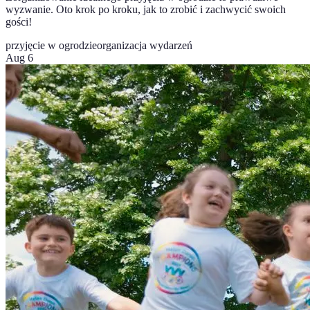
wyzwanie. Oto krok po kroku, jak to zrobić i zachwycić swoich
gości!
przyjęcie w ogrodzie
organizacja wydarzeń
Aug 6